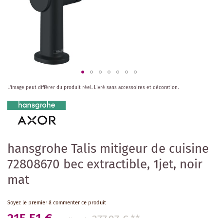
Skip
L'image peut différer du produit réel.
Livré sans accessoires et décoration.
to
the
beginning
of
the
images
hansgrohe Talis mitigeur de cuisine
gallery
72808670 bec extractible, 1jet, noir
mat
Soyez le premier à commenter ce produit