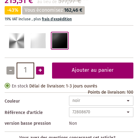
215,51 €
377,97 €
**
au lieu de
-43%
Vous économisez
162,46 €
19% VAT incluse
,
plus
frais d'expédition
-
+
Ajouter au panier
En stock
Délai de livraison: 1-3 jours ouvrés
Points de livraison:
100
Couleur
Référence d'article
version basse pression
Non
Vous avez des questions concernant cet article?