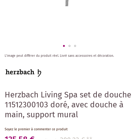
Skip
L'image peut différer du produit réel.
Livré sans accessoires et décoration.
to
the
beginning
of
the
images
Herzbach Living Spa set de douche
gallery
11512300103 doré, avec douche à
main, support mural
Soyez le premier à commenter ce produit