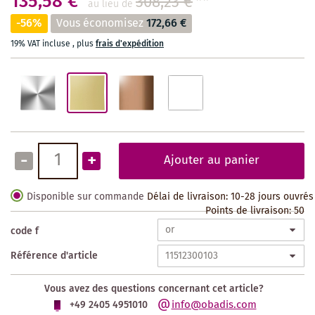
135,58 €
308,23 €
**
au lieu de
-56%
Vous économisez
172,66 €
19% VAT incluse
,
plus
frais d'expédition
-
+
Ajouter au panier
Disponible sur commande
Délai de livraison: 10-28 jours ouvrés
Points de livraison:
50
code f
Référence d'article
Vous avez des questions concernant cet article?
info@obadis.com
+49 2405 4951010