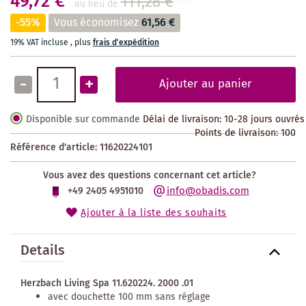
49,72 €
111,28 €
**
au lieu de
-55%
Vous économisez
61,56 €
19% VAT incluse
,
plus
frais d'expédition
-
+
Ajouter au panier
Disponible sur commande
Délai de livraison: 10-28 jours ouvrés
Points de livraison:
100
Référence d'article:
11620224101
Vous avez des questions concernant cet article?
info@obadis.com
+49 2405 4951010
Ajouter à la liste des souhaits
Details
Herzbach Living Spa 11.620224. 2000 .01
avec douchette 100 mm sans réglage