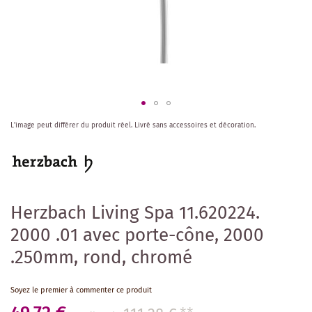
Skip
L'image peut différer du produit réel.
Livré sans accessoires et décoration.
to
the
beginning
of
the
images
Herzbach Living Spa 11.620224.
gallery
2000 .01 avec porte-cône, 2000
.250mm, rond, chromé
Soyez le premier à commenter ce produit