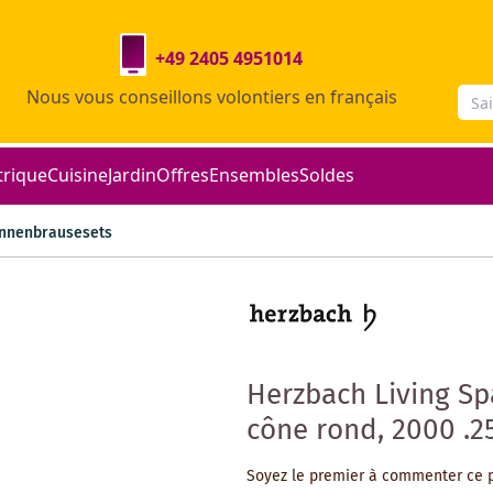
+49 2405 4951014
Nous vous conseillons volontiers en français
trique
Cuisine
Jardin
Offres
Ensembles
Soldes
nnenbrausesets
Herzbach Living Spa
cône rond, 2000 .
Soyez le premier à commenter ce 