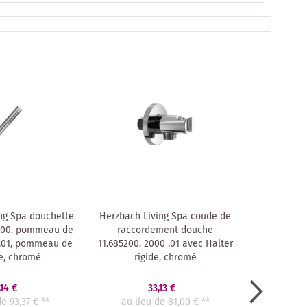
ng Spa douchette
Herzbach Living Spa coude de
Herzbac
7600. pommeau de
raccordement douche
Deep Black 
.01, pommeau de
11.685200. 2000 .01 avec Halter
250 mm,
e, chromé
rigide, chromé
mon
,14 €
33,13 €
de
93,37 €
**
au lieu de
81,00 €
**
au lie