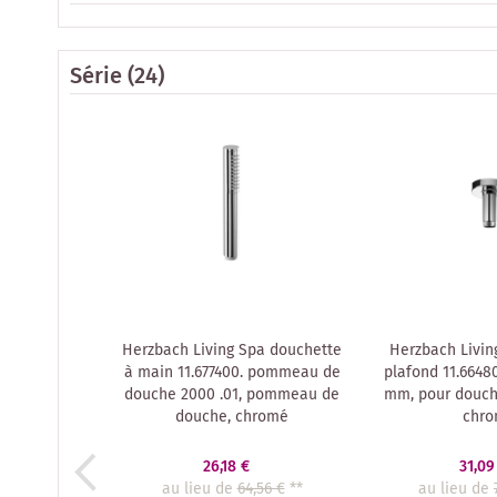
Série
(24)
Herzbach Living Spa douchette
Herzbach Livin
à main 11.677400. pommeau de
plafond 11.66480
douche 2000 .01, pommeau de
mm, pour douche
douche, chromé
chr
26,18 €
31,09
au lieu de
64,56 €
**
au lieu de