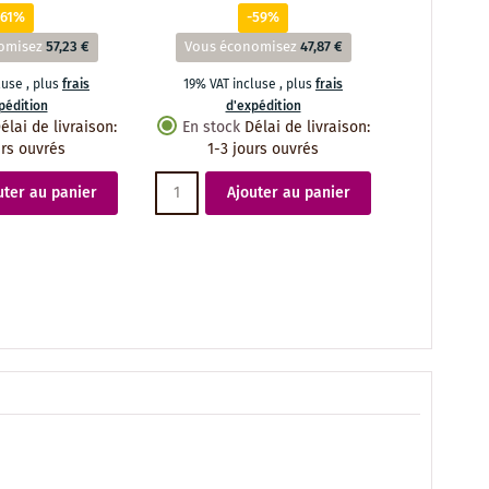
-61%
-59%
omisez
57,23 €
Vous économisez
47,87 €
Vous éc
cluse
,
plus
frais
19% VAT incluse
,
plus
frais
19% VAT 
pédition
d'expédition
d
élai de livraison
:
En stock
Délai de livraison
:
En stoc
urs ouvrés
1-3 jours ouvrés
1-3 
uter au panier
Ajouter au panier
A