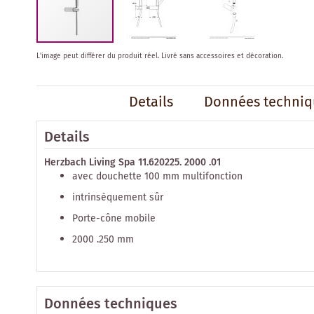
Skip
L'image peut différer du produit réel.
Livré sans accessoires et décoration.
to
the
beginning
Details
Données techniq
of
the
images
Details
gallery
Herzbach Living Spa 11.620225. 2000 .01
avec douchette 100 mm multifonction
intrinsèquement sûr
Porte-cône mobile
2000 .250 mm
Données techniques