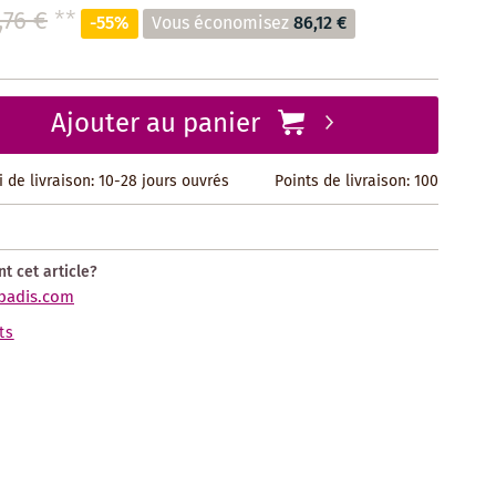
,76 €
**
-55%
Vous économisez
86,12 €
Ajouter au panier
i de livraison: 10-28 jours ouvrés
Points de livraison:
100
t cet article?
badis.com
ts