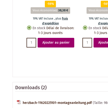
-59%
-5
Vous économisez
38,38 €
Vous économ
19% VAT incluse
,
plus
frais
19% VAT inclu
d'expédition
d'expéd
En stock
Délai de livraison
:
En stock
Dél
1-3 jours ouvrés
1-3 jours
Ajouter au panier
Ajoute
Downloads (2)
herzbach-11620225101-montageanleitung.pdf
(Taille: 9