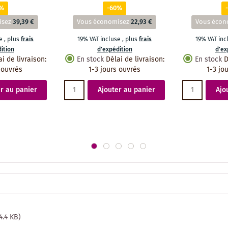
6%
-60%
isez
39,39 €
Vous économisez
22,93 €
Vous écon
se
,
plus
frais
19% VAT incluse
,
plus
frais
19% VAT in
ition
d'expédition
d'ex
ai de livraison
:
En stock
Délai de livraison
:
En stock
D
 ouvrés
1-3 jours ouvrés
1-3 jo
r au panier
Ajouter au panier
Ajo
84.4 KB)