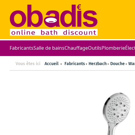
Fabricants
Salle de bains
Chauffage
Outils
Plomberie
Élec
Vous êtes ici
Accueil
Fabricants
Herzbach
Douche
Wa
Skip
to
the
end
of
the
images
gallery