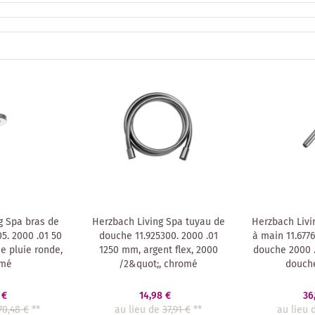
g Spa bras de
Herzbach Living Spa tuyau de
Herzbach Livi
5. 2000 .01 50
douche 11.925300. 2000 .01
à main 11.67
 pluie ronde,
1250 mm, argent flex, 2000
douche 2000 
omé
/2&quot;, chromé
douch
 €
14,98 €
36
70,48 €
**
au lieu de
37,91 €
**
au lieu 