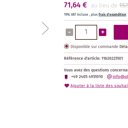
71,64 €
157
au lieu de
19% VAT incluse
,
plus
frais d'expédition
-
+
Disponible sur commande
Déla
Référence d'article:
11620225101
Vous avez des questions concernan
info@o
+49 2405 4951010
Ajouter à la liste des souhai