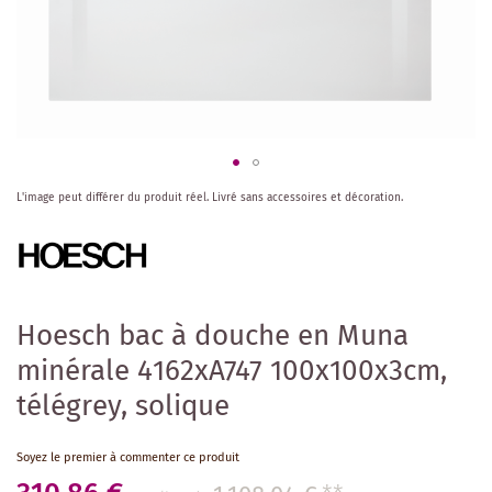
Skip
L'image peut différer du produit réel.
Livré sans accessoires et décoration.
to
the
beginning
of
the
images
Hoesch bac à douche en Muna
gallery
minérale 4162xA747 100x100x3cm,
télégrey, solique
Soyez le premier à commenter ce produit