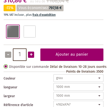
310,86 €
1 108,04 €
**
au lieu de
-72%
Vous économisez
797,18 €
19% VAT incluse
,
plus
frais d'expédition
-
+
Ajouter au panier
Disponible sur commande
Délai de livraison: 10-28 jours ouvrés
Points de livraison:
3500
Couleur
longueur
largeur
Référence d'article