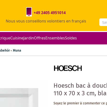
+49 2405 4951014
Nous vous conseillons volontiers en français
trique
Cuisine
Jardin
Offres
Ensembles
Soldes
ubehör
Muna
Hoesch bac à douc
110 x 70 x 3 cm, bl
Soyez le premier à commenter ce 