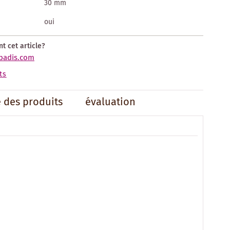
30 mm
oui
t cet article?
badis.com
ts
é des produits
évaluation