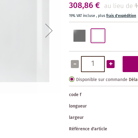
308,86 €
1
au lieu de
19% VAT incluse
,
plus
frais d'expédition
-
+
Disponible sur commande
Déla
code f
longueur
largeur
Référence d'article