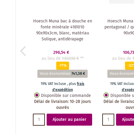
Hoesch Muna bac à douche en
Hoesch Muna 
fonte minérale 4161010
pentagonal / qu
90x90x3cm, blanc, matériau
90x9
Solique, antidérapage
296,54 €
106,7
au lieu de
1 037,92 €
**
au lieu de
-71%
-3
Vous économisez
741,38 €
Vous économ
19% VAT incluse
,
plus
frais
19% VAT inclu
d'expédition
d'expéd
Disponible sur commande
Disponible
Délai de livraison
:
10-28 jours
Délai de livrais
ouvrés
ouv
Ajouter au panier
Ajoute