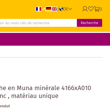
DE
(
)
|
Recherche
he en Muna minérale 4166xA010
anc , matériau unique
produit