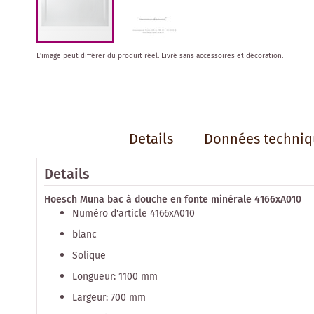
Skip
L'image peut différer du produit réel.
Livré sans accessoires et décoration.
to
the
beginning
of
the
images
Details
Données techniq
gallery
Details
Hoesch Muna bac à douche en fonte minérale 4166xA010
Numéro d'article 4166xA010
blanc
Solique
Longueur: 1100 mm
Largeur: 700 mm