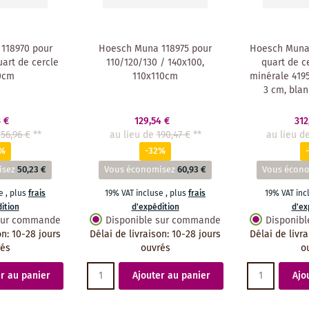
118970 pour
Hoesch Muna 118975 pour
Hoesch Muna
art de cercle
110/120/130 / 140x100,
quart de c
0cm
110x110cm
minérale 4195
3 cm, blan
3 €
129,54 €
312
156,96 €
**
au lieu de
190,47 €
**
au lieu d
2%
-32%
isez
50,23 €
Vous économisez
60,93 €
Vous écon
se
,
plus
frais
19% VAT incluse
,
plus
frais
19% VAT in
ition
d'expédition
d'ex
 sur commande
Disponible sur commande
Disponib
on
:
10-28 jours
Délai de livraison
:
10-28 jours
Délai de livr
rés
ouvrés
o
r au panier
Ajouter au panier
Ajo