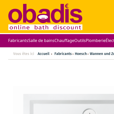
Fabricants
Salle de bains
Chauffage
Outils
Plomberie
Élec
Vous êtes ici
Accueil
Fabricants
Hoesch
Wannen und Z
Skip
to
the
end
of
the
images
gallery