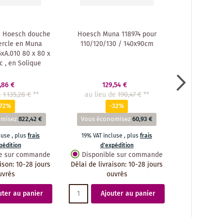
 Hoesch douche
Hoesch Muna 118974 pour
Hoesch do
ercle en Muna
110/120/130 / 140x90cm
minérale 
xA.010 80 x 80 x
90 x 3 cm,
c , en Solique
an
,86 €
129,54 €
e
1 135,28 €
**
au lieu de
190,47 €
**
au lieu
-72%
-32%
omisez
822,42 €
Vous économisez
60,93 €
Vous éco
cluse
,
plus
frais
19% VAT incluse
,
plus
frais
19% VAT 
pédition
d'expédition
d
le sur commande
Disponible sur commande
Dispon
aison
:
10-28 jours
Délai de livraison
:
10-28 jours
Délai de li
uvrés
ouvrés
uter au panier
Ajouter au panier
A