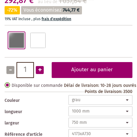
292,87 €
1 037,64 €
**
au lieu de
-72%
Vous économisez
744,77 €
19% VAT incluse
,
plus
frais d'expédition
-
+
Ajouter au panier
Disponible sur commande
Délai de livraison: 10-28 jours ouvrés
Points de livraison:
3500
Couleur
longueur
largeur
Référence d'article