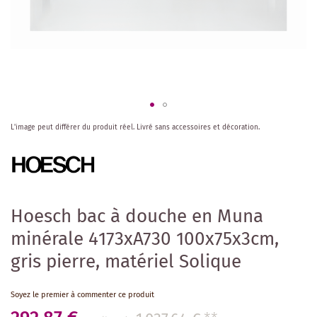
Skip
L'image peut différer du produit réel.
Livré sans accessoires et décoration.
to
the
beginning
of
the
images
Hoesch bac à douche en Muna
gallery
minérale 4173xA730 100x75x3cm,
gris pierre, matériel Solique
Soyez le premier à commenter ce produit