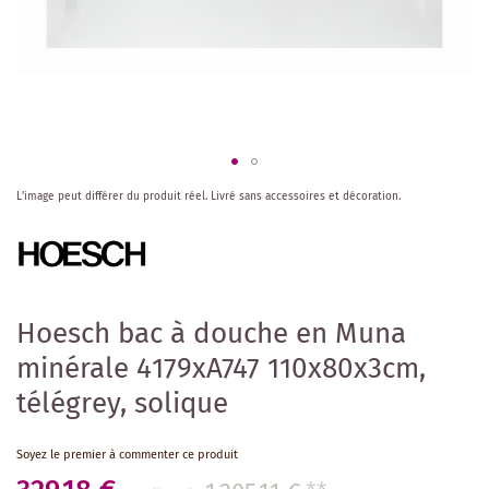
Skip
L'image peut différer du produit réel.
Livré sans accessoires et décoration.
to
the
beginning
of
the
images
Hoesch bac à douche en Muna
gallery
minérale 4179xA747 110x80x3cm,
télégrey, solique
Soyez le premier à commenter ce produit