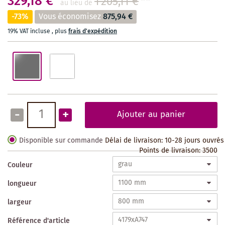
329,18 €
1 205,11 €
**
au lieu de
-73%
Vous économisez
875,94 €
19% VAT incluse
,
plus
frais d'expédition
-
+
Ajouter au panier
Disponible sur commande
Délai de livraison: 10-28 jours ouvrés
Points de livraison:
3500
Couleur
longueur
largeur
Référence d'article