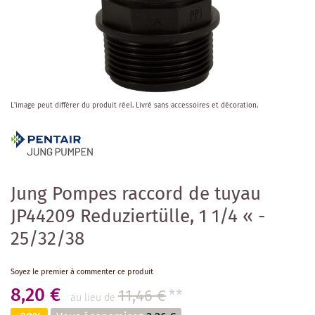
Skip
L'image peut différer du produit réel.
Livré sans accessoires et décoration.
to
the
beginning
of
the
images
Jung Pompes raccord de tuyau
gallery
JP44209 Reduziertülle, 1 1/4 « -
25/32/38
Soyez le premier à commenter ce produit
8,20 €
11,46 €
**
au lieu de