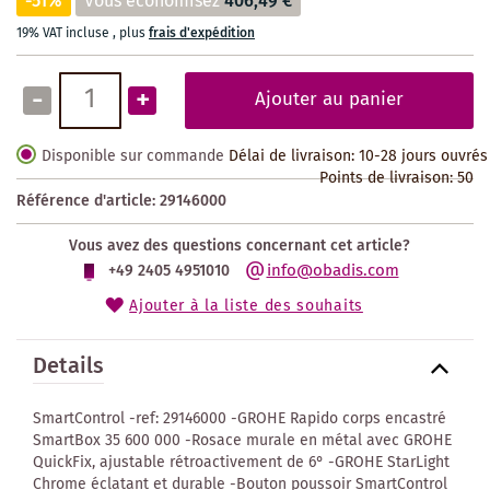
-51%
Vous économisez
406,49 €
19% VAT incluse
,
plus
frais d'expédition
-
+
Ajouter au panier
Disponible sur commande
Délai de livraison: 10-28 jours ouvrés
Points de livraison:
50
Référence d'article:
29146000
Vous avez des questions concernant cet article?
info@obadis.com
+49 2405 4951010
Ajouter à la liste des souhaits
Details
SmartControl -ref: 29146000 -GROHE Rapido corps encastré
SmartBox 35 600 000 -Rosace murale en métal avec GROHE
QuickFix, ajustable rétroactivement de 6° -GROHE StarLight
Chrome éclatant et durable -Bouton poussoir SmartControl