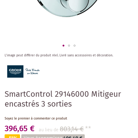
Skip
L'image peut différer du produit réel.
Livré sans accessoires et décoration.
to
the
beginning
of
the
images
SmartControl 29146000 Mitigeur
gallery
encastrés 3 sorties
Soyez le premier à commenter ce produit
396,65 €
803,14 €
**
au lieu de