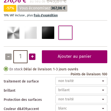
276,76 €
643,81 €
**
au lieu de
-57%
Vous économisez
367,06 €
19% VAT incluse
,
plus
frais d'expédition
-
+
Ajouter au panier
En stock
Délai de livraison: 1-3 jours ouvrés
Points de livraison:
100
traitement de surface
brillant
Protection des surfaces
Couleur d&#39;accent