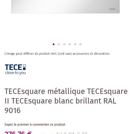
Skip
L'image peut différer du produit réel.
Livré sans accessoires et décoration.
to
the
beginning
of
the
images
TECEsquare métallique TECEsquare
gallery
II TECEsquare blanc brillant RAL
9016
Soyez le premier à commenter ce produit