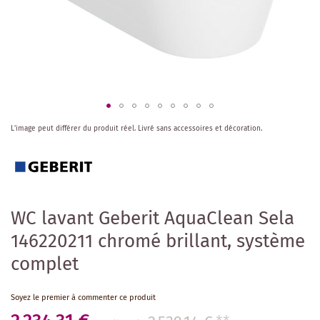
Skip
L'image peut différer du produit réel.
Livré sans accessoires et décoration.
to
the
beginning
of
the
images
WC lavant Geberit AquaClean Sela
gallery
146220211 chromé brillant, système
complet
Soyez le premier à commenter ce produit