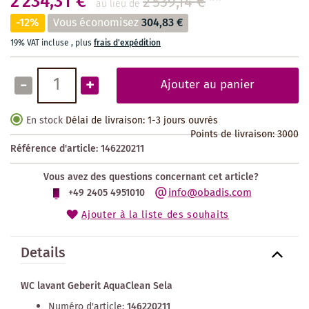
2 234,31 €
2 539,14 €
**
au lieu de
-12%
Vous économisez
304,83 €
19% VAT incluse
,
plus
frais d'expédition
-
+
Ajouter au panier
En stock
Délai de livraison: 1-3 jours ouvrés
Points de livraison:
3000
Référence d'article:
146220211
Vous avez des questions concernant cet article?
info@obadis.com
+49 2405 4951010
Ajouter à la liste des souhaits
Details
WC lavant Geberit AquaClean Sela
Numéro d'article:
146220211