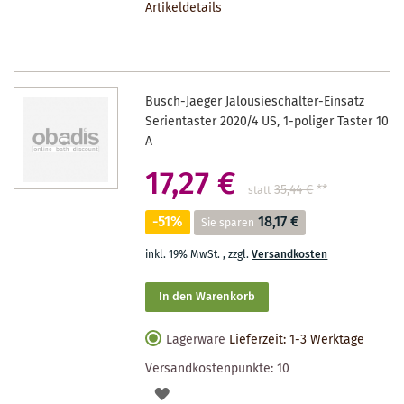
Artikeldetails
MERKZETTEL
Busch-Jaeger Jalousieschalter-Einsatz
Serientaster 2020/4 US, 1-poliger Taster 10
A
17,27 €
35,44 €
**
statt
-51%
18,17 €
Sie sparen
inkl. 19% MwSt.
,
zzgl.
Versandkosten
In den Warenkorb
Lagerware
Lieferzeit: 1-3 Werktage
Versandkostenpunkte:
10
AUF