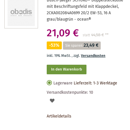
Busch-Jaeger SCHUKO® Doppelsteckdose
mit Beschriftungsfeld mit Klappdeckel,
2CKA002084A0699 20/2 EW-53, 16 A
grau/blaugrün - ocean®
21,09 €
44,58 €
**
statt
-53%
23,49 €
Sie sparen
inkl. 19% MwSt.
,
zzgl.
Versandkosten
In den Warenkorb
Lagerware
Lieferzeit: 1-3 Werktage
Versandkostenpunkte:
10
AUF
DEN
Artikeldetails
MERKZETTEL