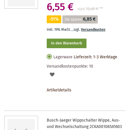
6,55 €
13,40 €
**
statt
-51%
6,85 €
Sie sparen
inkl. 19% MwSt.
,
zzgl.
Versandkosten
In den Warenkorb
Lagerware
Lieferzeit: 1-3 Werktage
Versandkostenpunkte:
10
AUF
DEN
Artikeldetails
MERKZETTEL
Busch-Jaeger Wippschalter Wippe, Aus-
und Wechselschaltung 2CKA001085A1603