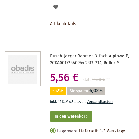
AUF
DEN
Artikeldetails
MERKZETTEL
Busch-Jaeger Rahmen 3-fach alpinweiß,
2CKA001725A0944 2513-214, Reflex SI
5,56 €
11,58 €
**
statt
-52%
6,02 €
Sie sparen
inkl. 19% MwSt.
,
zzgl.
Versandkosten
In den Warenkorb
Lagerware
Lieferzeit: 1-3 Werktage