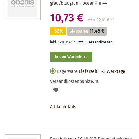
grau/blaugrün - ocean® IP44
10,73 €
22,18 €
**
statt
-52%
11,45 €
Sie sparen
inkl. 19% MwSt.
,
zzgl.
Versandkosten
In den Warenkorb
Lagerware
Lieferzeit: 1-3 Werktage
Versandkostenpunkte:
10
AUF
DEN
Artikeldetails
MERKZETTEL