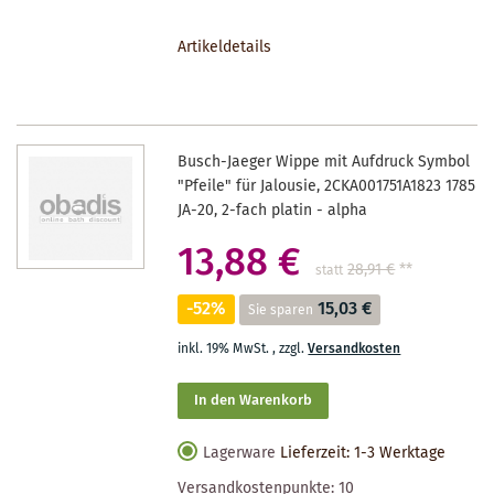
DEN
Artikeldetails
MERKZETTEL
Busch-Jaeger Wippe mit Aufdruck Symbol
"Pfeile" für Jalousie, 2CKA001751A1823 1785
JA-20, 2-fach platin - alpha
13,88 €
28,91 €
**
statt
-52%
15,03 €
Sie sparen
inkl. 19% MwSt.
,
zzgl.
Versandkosten
In den Warenkorb
Lagerware
Lieferzeit: 1-3 Werktage
Versandkostenpunkte:
10