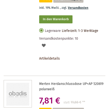
inkl. 19% MwSt.
,
zzgl.
Versandkosten
In den Warenkorb
Lagerware
Lieferzeit: 1-3 Werktage
Versandkostenpunkte:
10
AUF
DEN
Artikeldetails
MERKZETTEL
Merten Herdanschlussdose UP+AP 520619
polarweiß
7,81 €
19,88 €
**
statt