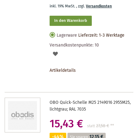
inkl. 19% MwSt.
,
zzgl.
Versandkosten
In den Warenkorb
Lagerware
Lieferzeit: 1-3 Werktage
Versandkostenpunkte:
10
AUF
DEN
Artikeldetails
MERKZETTEL
OBO Quick-Schelle M25 2149016 2955M25,
lichtgrau; RAL 7035
15,43 €
27,58 €
**
statt
-44%
12,15 €
Sie sparen