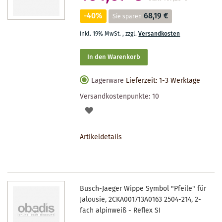
-40%
68,19 €
Sie sparen
inkl. 19% MwSt.
,
zzgl.
Versandkosten
In den Warenkorb
Lagerware
Lieferzeit: 1-3 Werktage
Versandkostenpunkte:
10
AUF
DEN
Artikeldetails
MERKZETTEL
Busch-Jaeger Wippe Symbol "Pfeile" für
Jalousie, 2CKA001713A0163 2504-214, 2-
fach alpinweiß - Reflex SI