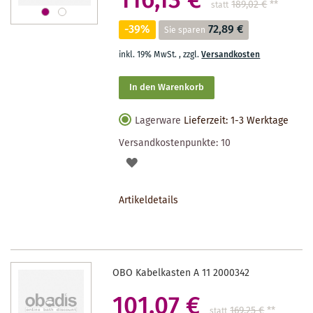
116,13 €
189,02 €
**
statt
-39%
72,89 €
Sie sparen
inkl. 19% MwSt.
,
zzgl.
Versandkosten
In den Warenkorb
Lagerware
Lieferzeit: 1-3 Werktage
Versandkostenpunkte:
10
AUF
DEN
Artikeldetails
MERKZETTEL
OBO Kabelkasten A 11 2000342
101,07 €
169,25 €
**
statt