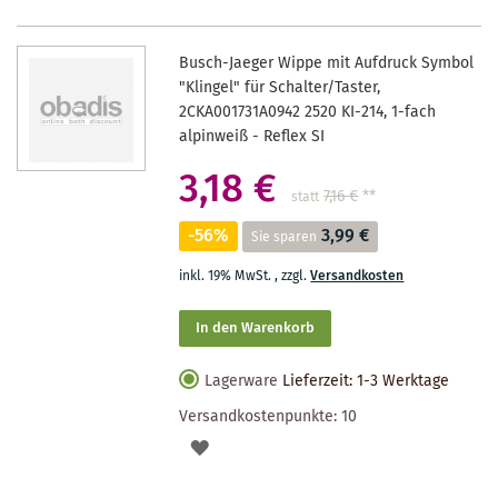
Busch-Jaeger Wippe mit Aufdruck Symbol
"Klingel" für Schalter/Taster,
2CKA001731A0942 2520 KI-214, 1-fach
alpinweiß - Reflex SI
3,18 €
7,16 €
**
statt
-56%
3,99 €
Sie sparen
inkl. 19% MwSt.
,
zzgl.
Versandkosten
In den Warenkorb
Lagerware
Lieferzeit: 1-3 Werktage
Versandkostenpunkte:
10
AUF
DEN