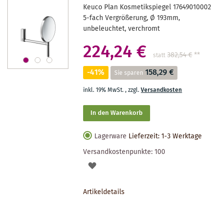
Keuco Plan Kosmetikspiegel 17649010002
5-fach Vergrößerung, Ø 193mm,
unbeleuchtet, verchromt
224,24 €
382,54 €
**
statt
-41%
158,29 €
Sie sparen
inkl. 19% MwSt.
,
zzgl.
Versandkosten
In den Warenkorb
Lagerware
Lieferzeit: 1-3 Werktage
Versandkostenpunkte:
100
AUF
DEN
Artikeldetails
MERKZETTEL