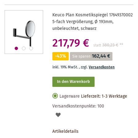
Keuco Plan Kosmetikspiegel 17649370002
5-fach Vergrößerung, Ø 193mm,
unbeleuchtet, schwarz
217,79 €
380,23 €
**
statt
-43%
162,44 €
Sie sparen
inkl. 19% MwSt.
,
zzgl.
Versandkosten
In den Warenkorb
Lagerware
Lieferzeit: 1-3 Werktage
Versandkostenpunkte:
100
AUF
DEN
Artikeldetails
MERKZETTEL