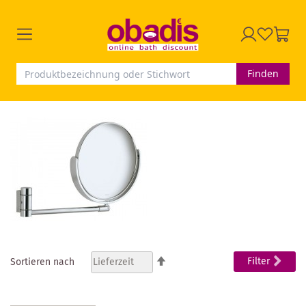
Finden
In
Filter
Sortieren nach
absteigender
Reihenfolge