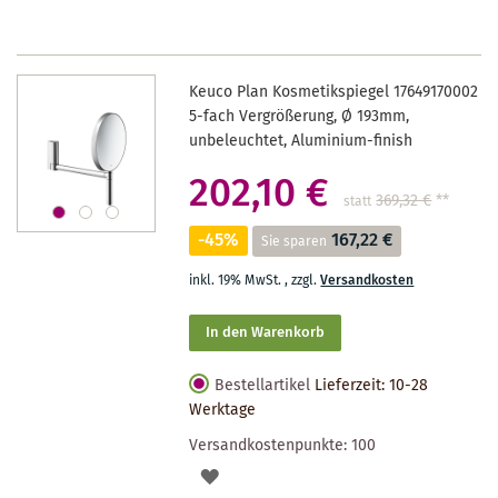
Keuco Plan Kosmetikspiegel 17649170002
5-fach Vergrößerung, Ø 193mm,
unbeleuchtet, Aluminium-finish
202,10 €
369,32 €
**
statt
-45%
167,22 €
Sie sparen
inkl. 19% MwSt.
,
zzgl.
Versandkosten
In den Warenkorb
Bestellartikel
Lieferzeit: 10-28
Werktage
Versandkostenpunkte:
100
AUF