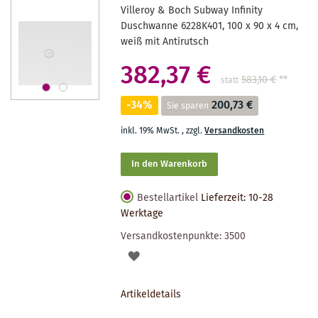
Villeroy & Boch Subway Infinity
Duschwanne 6228K401, 100 x 90 x 4 cm,
weiß mit Antirutsch
382,37 €
583,10 €
**
statt
-34%
200,73 €
Sie sparen
inkl. 19% MwSt.
,
zzgl.
Versandkosten
In den Warenkorb
Bestellartikel
Lieferzeit: 10-28
Werktage
Versandkostenpunkte:
3500
AUF
DEN
Artikeldetails
MERKZETTEL