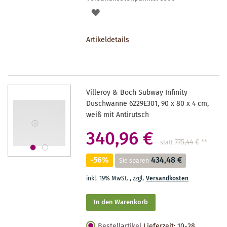
AUF
DEN
Artikeldetails
MERKZETTEL
Villeroy & Boch Subway Infinity
Duschwanne 6229E301, 90 x 80 x 4 cm,
weiß mit Antirutsch
340,96 €
775,44 €
**
statt
-56%
434,48 €
Sie sparen
inkl. 19% MwSt.
,
zzgl.
Versandkosten
In den Warenkorb
Bestellartikel
Lieferzeit: 10-28