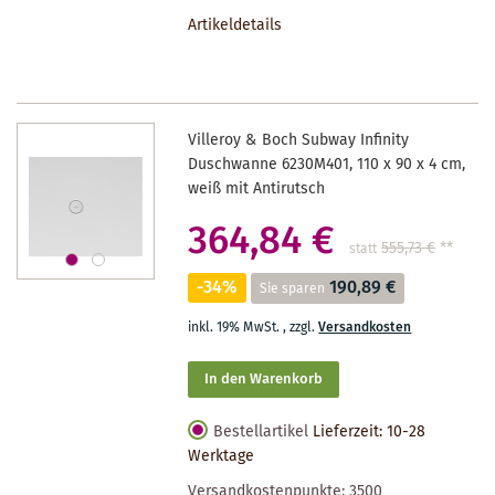
DEN
Artikeldetails
MERKZETTEL
Villeroy & Boch Subway Infinity
Duschwanne 6230M401, 110 x 90 x 4 cm,
weiß mit Antirutsch
364,84 €
555,73 €
**
statt
-34%
190,89 €
Sie sparen
inkl. 19% MwSt.
,
zzgl.
Versandkosten
In den Warenkorb
Bestellartikel
Lieferzeit: 10-28
Werktage
Versandkostenpunkte:
3500