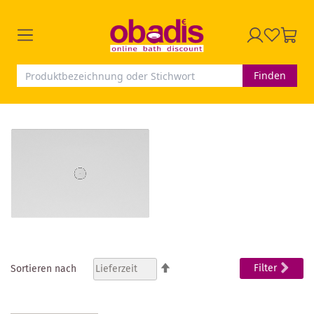
Finden
In
Filter
Sortieren nach
absteigender
Reihenfolge