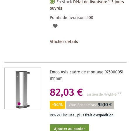
En stock
Délai de livraison: 1-3 jours
ouvrés
Points de livraison:
500
AJOUTER
À
Afficher détails
LA
LISTE
DES
Emco Asis cadre de montage 975000051
SOUHAITS
811mm
82,03 €
177,13 €
**
au lieu de
-54%
95,10 €
Vous économisez
19% VAT incluse
,
plus
frais d'expédition
Ajouter au panier