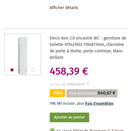
À
Afficher détails
LA
LISTE
DES
Emco Asis 2.0 encastré WC - garniture de
SOUHAITS
toilette 975427452 170x811mm, charnière
de porte à droite, porte continue, blanc
brillant
458,39 €
1 099,06 €
**
au lieu de
-58%
640,67 €
Vous économisez
19% VAT incluse
,
plus
frais d'expédition
Ajouter au panier