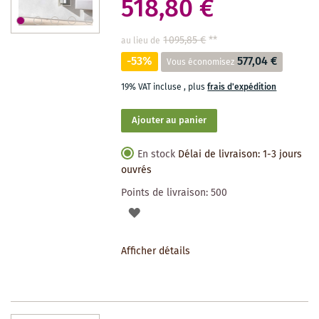
518,80 €
1 095,85 €
**
au lieu de
-53%
577,04 €
Vous économisez
19% VAT incluse
,
plus
frais d'expédition
Ajouter au panier
En stock
Délai de livraison: 1-3 jours
ouvrés
Points de livraison:
500
AJOUTER
À
Afficher détails
LA
LISTE
DES