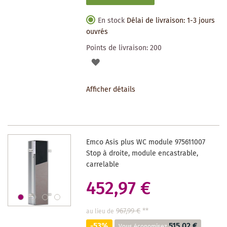
En stock
Délai de livraison: 1-3 jours
ouvrés
Points de livraison:
200
AJOUTER
À
Afficher détails
LA
LISTE
DES
Emco Asis plus WC module 975611007
SOUHAITS
Stop à droite, module encastrable,
carrelable
452,97 €
967,99 €
**
au lieu de
-53%
515,02 €
Vous économisez