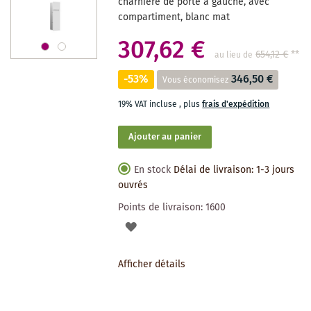
charnière de porte à gauche, avec
compartiment, blanc mat
307,62 €
654,12 €
**
au lieu de
-53%
346,50 €
Vous économisez
19% VAT incluse
,
plus
frais d'expédition
Ajouter au panier
En stock
Délai de livraison: 1-3 jours
ouvrés
Points de livraison:
1600
AJOUTER
À
Afficher détails
LA
LISTE