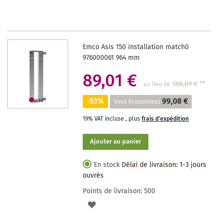
LA
LISTE
DES
Emco Asis 150 installation match0
SOUHAITS
976000061 964 mm
89,01 €
188,09 €
**
au lieu de
-53%
99,08 €
Vous économisez
19% VAT incluse
,
plus
frais d'expédition
Ajouter au panier
En stock
Délai de livraison: 1-3 jours
ouvrés
Points de livraison:
500
AJOUTER