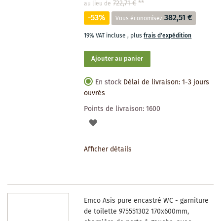
722,71 €
**
au lieu de
-53%
382,51 €
Vous économisez
19% VAT incluse
,
plus
frais d'expédition
Ajouter au panier
En stock
Délai de livraison: 1-3 jours
ouvrés
Points de livraison:
1600
AJOUTER
À
Afficher détails
LA
LISTE
DES
Emco Asis pure encastré WC - garniture
SOUHAITS
de toilette 975551302 170x600mm,