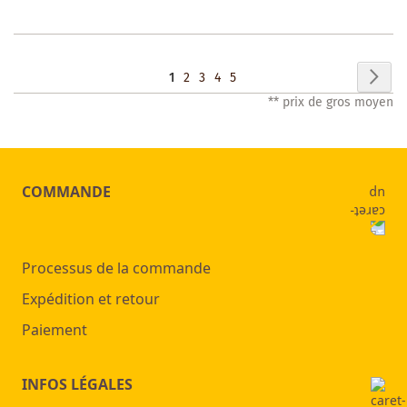
LISTE
DES
Page
Pag
Sui
Vous
Page
Page
Page
Page
1
2
3
4
5
SOUHAITS
** prix de gros moyen
lisez
actuellement
la
COMMANDE
page
Processus de la commande
Expédition et retour
Paiement
INFOS LÉGALES