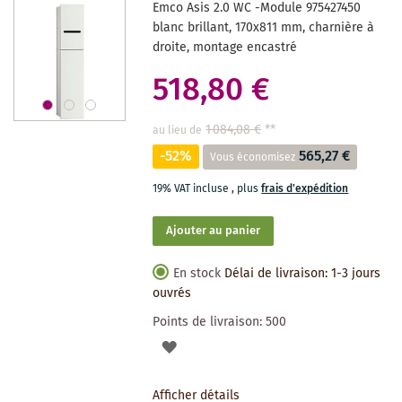
Emco Asis 2.0 WC -Module 975427450
SOUHAITS
blanc brillant, 170x811 mm, charnière à
droite, montage encastré
518,80 €
1 084,08 €
**
au lieu de
-52%
565,27 €
Vous économisez
19% VAT incluse
,
plus
frais d'expédition
Ajouter au panier
En stock
Délai de livraison: 1-3 jours
ouvrés
Points de livraison:
500
AJOUTER
À
Afficher détails