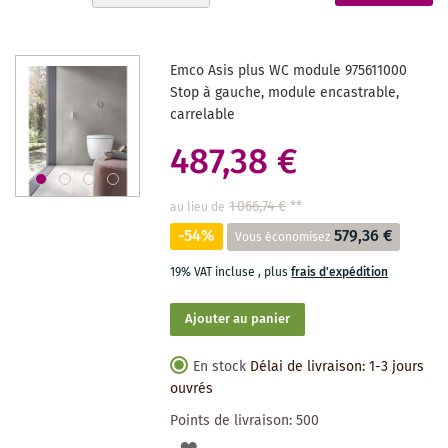
ordre
actuellement
décroissant
la
Emco Asis plus WC module 975611000
page
Stop à gauche, module encastrable,
carrelable
487,38 €
1 066,74 €
**
au lieu de
-54%
579,36 €
Vous économisez
19% VAT incluse
,
plus
frais d'expédition
Ajouter au panier
En stock
Délai de livraison: 1-3 jours
ouvrés
Points de livraison:
500
AJOUTER