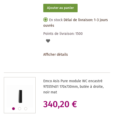
Ajouter au panier
En stock
Délai de livraison: 1-3 jours
ouvrés
Points de livraison:
1500
AJOUTER
À
Afficher détails
LA
LISTE
DES
Emco Asis Pure module WC encastré
SOUHAITS
975551401 170x730mm, butée à droite,
noir mat
340,20 €