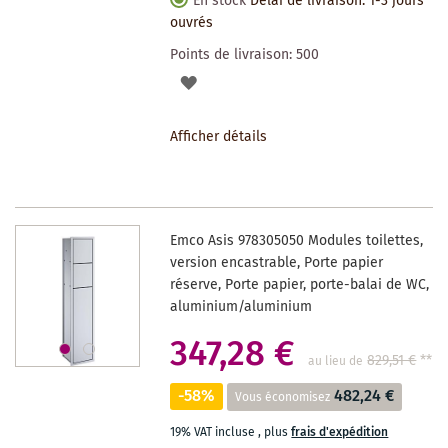
En stock
Délai de livraison: 1-3 jours
ouvrés
Points de livraison:
500
AJOUTER
À
Afficher détails
LA
LISTE
DES
Emco Asis 978305050 Modules toilettes,
SOUHAITS
version encastrable, Porte papier
réserve, Porte papier, porte-balai de WC,
aluminium/aluminium
347,28 €
829,51 €
**
au lieu de
-58%
482,24 €
Vous économisez
19% VAT incluse
,
plus
frais d'expédition