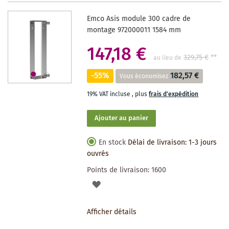
DES
Emco Asis module 300 cadre de
SOUHAITS
montage 972000011 1584 mm
147,18 €
329,75 €
**
au lieu de
-55%
182,57 €
Vous économisez
19% VAT incluse
,
plus
frais d'expédition
Ajouter au panier
En stock
Délai de livraison: 1-3 jours
ouvrés
Points de livraison:
1600
AJOUTER
À
Afficher détails
LA