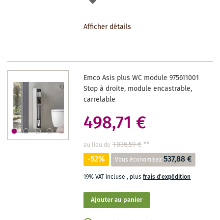
À
Afficher détails
LA
LISTE
DES
Emco Asis plus WC module 975611001
SOUHAITS
Stop à droite, module encastrable,
carrelable
498,71 €
1 036,59 €
**
au lieu de
-52%
537,88 €
Vous économisez
19% VAT incluse
,
plus
frais d'expédition
Ajouter au panier