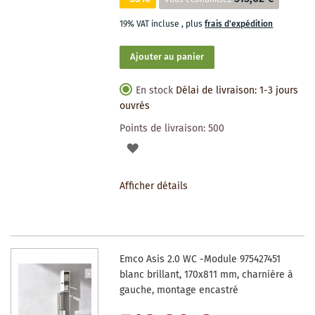
19% VAT incluse
,
plus
frais d'expédition
Ajouter au panier
En stock
Délai de livraison: 1-3 jours
ouvrés
Points de livraison:
500
AJOUTER
À
Afficher détails
LA
LISTE
DES
Emco Asis 2.0 WC -Module 975427451
SOUHAITS
blanc brillant, 170x811 mm, charnière à
gauche, montage encastré