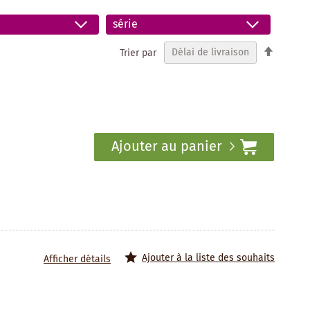
série
Par
Trier par
ordre
décrois
Ajouter au panier
Ajouter à la liste des souhaits
Afficher détails