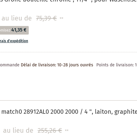
au lieu de
75,39 €
**
41,35 €
omisez
frais d'expédition
 commande
Délai de livraison: 10-28 jours ouvrés
Points de livraison:
match0 28912AL0 2000 2000 / 4 ", laiton, graphit
au lieu de
255,26 €
**