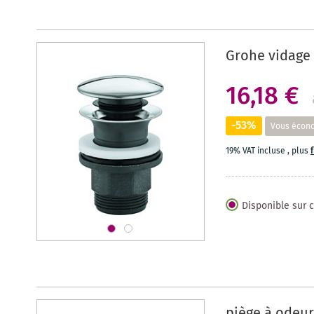
Grohe vidage
16,18 €
-53%
Vous écon
19% VAT incluse
,
plus
Disponible sur
piège à odeur