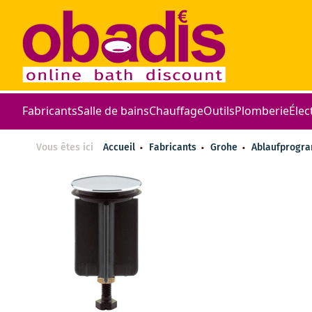
Fabricants
Salle de bains
Chauffage
Outils
Plomberie
Élec
Vous êtes ici
Accueil
Fabricants
Grohe
Ablaufprog