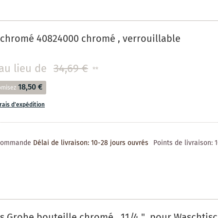
 chromé 40824000 chromé , verrouillable
au lieu de
34,69 €
**
18,50 €
omisez
frais d'expédition
 commande
Délai de livraison: 10-28 jours ouvrés
Points de livraison:
s Grohe bouteille chromé , 11/4 ", pour Waschtis