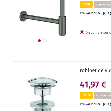
-53%
Vous écon
19% VAT incluse
,
plus
Disponible sur
robinet de vi
41,97 €
-50%
Vous écon
19% VAT incluse
,
plus