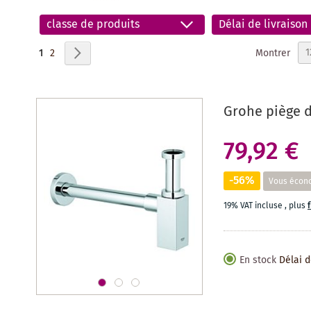
classe de produits
Délai de livraison
Page
Vous lisez actuellement la page
Page
Page
Suivant
Montrer
1
2
Grohe piège d
79,92 €
-56%
Vous écon
19% VAT incluse
,
plus
En stock
Délai d