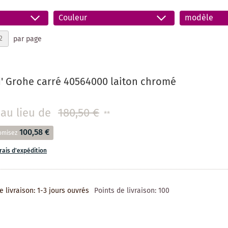
Couleur
modèle
par page
' Grohe carré 40564000 laiton chromé
au lieu de
180,50 €
**
100,58 €
omisez
frais d'expédition
e livraison: 1-3 jours ouvrés
Points de livraison:
100