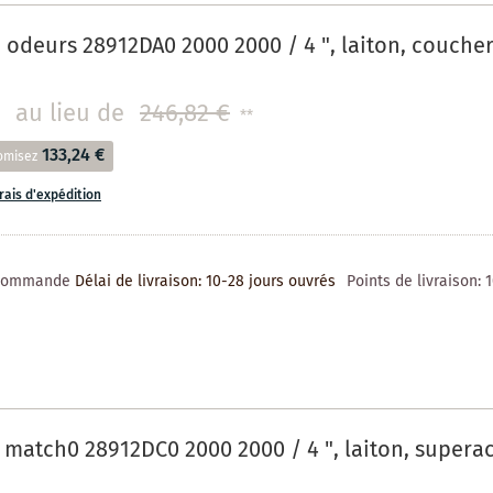
 odeurs 28912DA0 2000 2000 / 4 ", laiton, coucher
au lieu de
246,82 €
**
133,24 €
omisez
frais d'expédition
 commande
Délai de livraison: 10-28 jours ouvrés
Points de livraison:
match0 28912DC0 2000 2000 / 4 ", laiton, superac