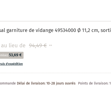
al garniture de vidange 49534000 Ø 11,2 cm, sort
au lieu de
94,49 €
**
53,69 €
omisez
frais d'expédition
 commande
Délai de livraison: 10-28 jours ouvrés
Points de livraison: