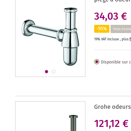
34,03 €
-55%
Vous écon
19% VAT incluse
,
plus
Disponible sur
Grohe odeurs 
121,12 €