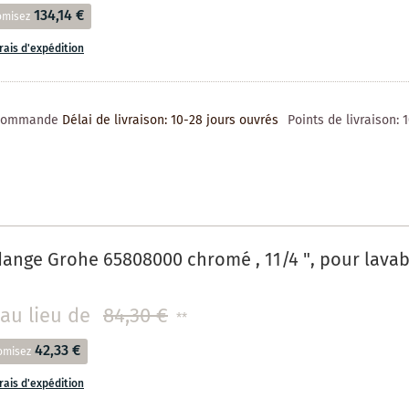
134,14 €
omisez
frais d'expédition
 commande
Délai de livraison: 10-28 jours ouvrés
Points de livraison:
dange Grohe 65808000 chromé , 11/4 ", pour lavab
au lieu de
84,30 €
**
42,33 €
omisez
frais d'expédition