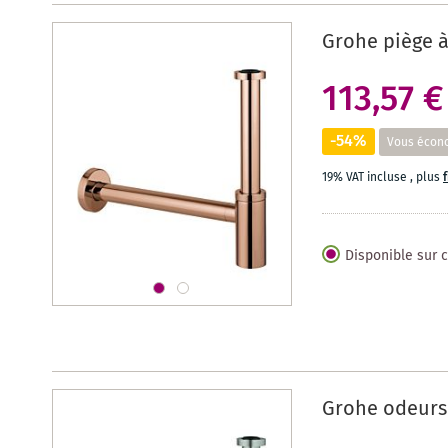
Grohe piège à
113,57 €
-54%
Vous écon
19% VAT incluse
,
plus
Disponible sur
Grohe odeurs 