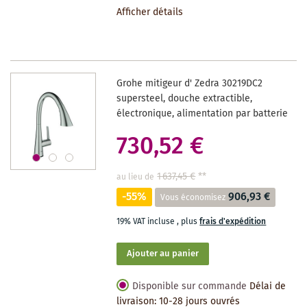
Afficher détails
LA
LISTE
DES
Grohe mitigeur d' Zedra 30219DC2
SOUHAITS
supersteel, douche extractible,
électronique, alimentation par batterie
730,52 €
1 637,45 €
**
au lieu de
-55%
906,93 €
Vous économisez
19% VAT incluse
,
plus
frais d'expédition
Ajouter au panier
Disponible sur commande
Délai de
livraison: 10-28 jours ouvrés