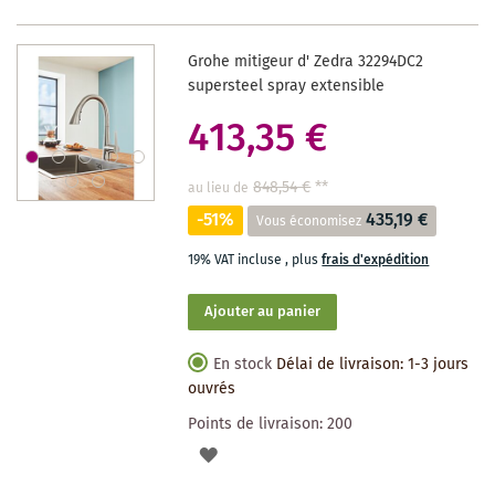
LISTE
DES
Grohe mitigeur d' Zedra 32294DC2
SOUHAITS
supersteel spray extensible
413,35 €
848,54 €
**
au lieu de
-51%
435,19 €
Vous économisez
19% VAT incluse
,
plus
frais d'expédition
Ajouter au panier
En stock
Délai de livraison: 1-3 jours
ouvrés
Points de livraison:
200
AJOUTER
À