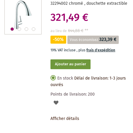
32294002 chromé , douchette extractible
321,49 €
644,88 €
**
au lieu de
-50%
323,39 €
Vous économisez
19% VAT incluse
,
plus
frais d'expédition
Ajouter au panier
En stock
Délai de livraison: 1-3 jours
ouvrés
Points de livraison:
200
AJOUTER
À
Afficher détails
LA