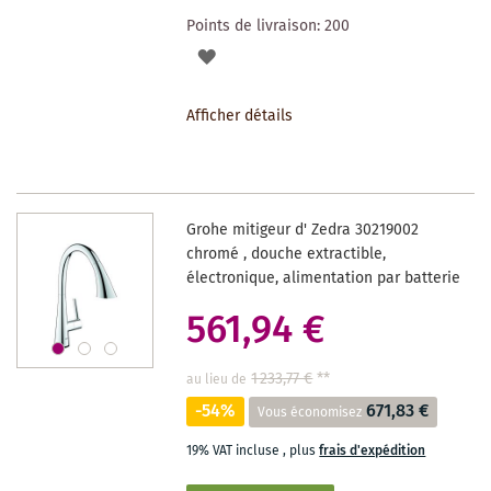
Points de livraison:
200
AJOUTER
À
Afficher détails
LA
LISTE
DES
Grohe mitigeur d' Zedra 30219002
SOUHAITS
chromé , douche extractible,
électronique, alimentation par batterie
561,94 €
1 233,77 €
**
au lieu de
-54%
671,83 €
Vous économisez
19% VAT incluse
,
plus
frais d'expédition