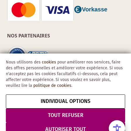
NOS PARTENAIRES
Nous utilisons des
cookies
pour améliorer nos services, faire
des offres personnelles et améliorer votre expérience. Si vous
n'acceptez pas les cookies facultatifs ci-dessous, cela peut
affecter votre expérience. Si vous voulez en savoir plus,
veuillez lire la
politique de cookies
.
INDIVIDUAL OPTIONS
Copyright © 2026 Obadis GmbH
Mentions
CGV
Confidentialité
Résilier le contrat
TOUT REFUSER
légales
& Sécurité
AUTORISER TOUT