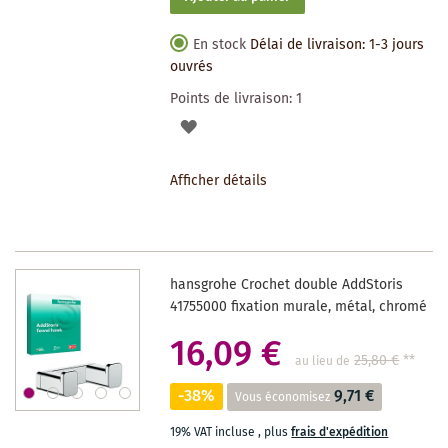
En stock
Délai de livraison: 1-3 jours
ouvrés
Points de livraison:
1
AJOUTER
À
Afficher détails
LA
LISTE
DES
hansgrohe Crochet double AddStoris
SOUHAITS
41755000 fixation murale, métal, chromé
16,09 €
25,80 €
**
au lieu de
-38%
9,71 €
Vous économisez
19% VAT incluse
,
plus
frais d'expédition