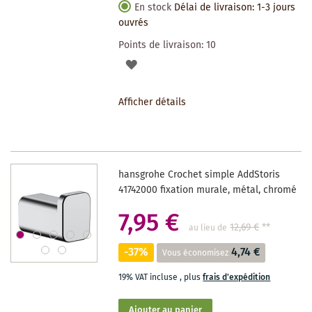
En stock
Délai de livraison: 1-3 jours
ouvrés
Points de livraison:
10
AJOUTER
À
Afficher détails
LA
LISTE
DES
hansgrohe Crochet simple AddStoris
SOUHAITS
41742000 fixation murale, métal, chromé
7,95 €
12,69 €
**
au lieu de
-37%
4,74 €
Vous économisez
19% VAT incluse
,
plus
frais d'expédition
Ajouter au panier