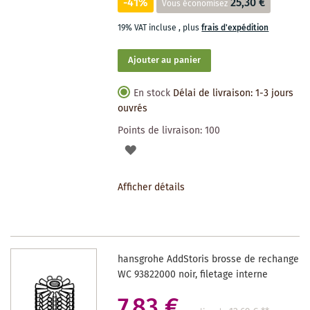
-41%
25,30 €
Vous économisez
19% VAT incluse
,
plus
frais d'expédition
Ajouter au panier
En stock
Délai de livraison: 1-3 jours
ouvrés
Points de livraison:
100
AJOUTER
À
Afficher détails
LA
LISTE
DES
hansgrohe AddStoris brosse de rechange
SOUHAITS
WC 93822000 noir, filetage interne
7,83 €