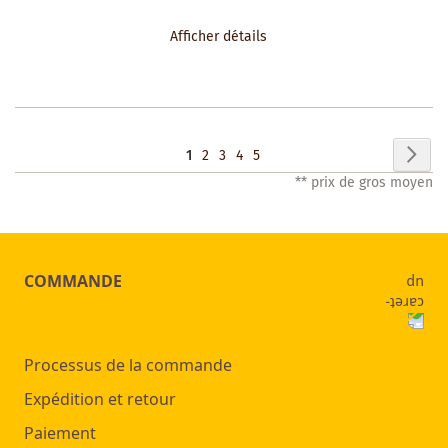
À
Afficher détails
LA
LISTE
DES
Page
Pag
Sui
Vous
Page
Page
Page
Page
1
2
3
4
5
SOUHAITS
** prix de gros moyen
lisez
actuellement
la
COMMANDE
page
Processus de la commande
Expédition et retour
Paiement