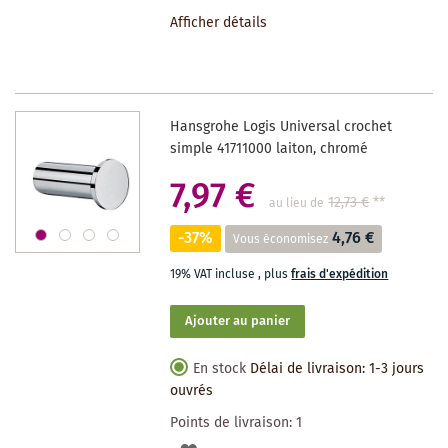
À
Afficher détails
LA
LISTE
DES
Hansgrohe Logis Universal crochet
SOUHAITS
simple 41711000 laiton, chromé
7,97 €
12,73 €
**
au lieu de
-37%
4,76 €
Vous économisez
19% VAT incluse
,
plus
frais d'expédition
Ajouter au panier
En stock
Délai de livraison: 1-3 jours
ouvrés
Points de livraison:
1