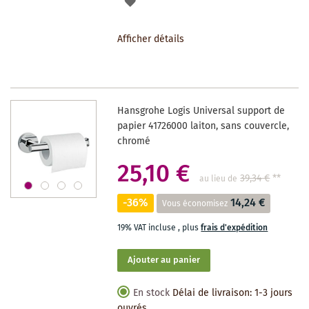
AJOUTER
À
Afficher détails
LA
LISTE
DES
Hansgrohe Logis Universal support de
SOUHAITS
papier 41726000 laiton, sans couvercle,
chromé
25,10 €
39,34 €
**
au lieu de
-36%
14,24 €
Vous économisez
19% VAT incluse
,
plus
frais d'expédition
Ajouter au panier
En stock
Délai de livraison: 1-3 jours
ouvrés