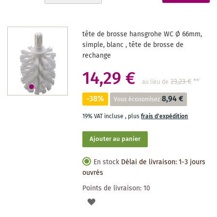
ordre
actuellement
décroissant
la
tête de brosse hansgrohe WC Ø 66mm,
page
simple, blanc , tête de brosse de
rechange
14,29 €
23,23 €
**
au lieu de
-38%
8,94 €
Vous économisez
19% VAT incluse
,
plus
frais d'expédition
Ajouter au panier
En stock
Délai de livraison: 1-3 jours
ouvrés
Points de livraison:
10
AJOUTER