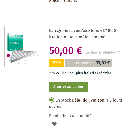
Afficher détails
LA
LISTE
DES
hansgrohe savon AddStoris 41741000
SOUHAITS
fixation murale, métal, chromé
50,00 €
65,01 €
**
au lieu de
-23%
15,01 €
Vous économisez
19% VAT incluse
,
plus
frais d'expédition
Ajouter au panier
En stock
Délai de livraison: 1-3 jours
ouvrés
Points de livraison:
100
AJOUTER