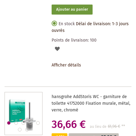
Ajouter au panier
En stock
Délai de livraison: 1-3 jours
ouvrés
Points de livraison:
100
AJOUTER
À
Afficher détails
LA
LISTE
DES
hansgrohe AddStoris WC - garniture de
SOUHAITS
toilette 41752000 Fixation murale, métal,
verre, chromé
36,66 €
61,96 €
**
au lieu de