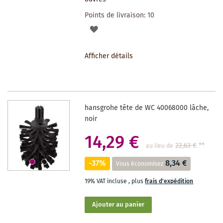
Points de livraison:
10
AJOUTER
À
Afficher détails
LA
LISTE
DES
hansgrohe tête de WC 40068000 lâche,
SOUHAITS
noir
14,29 €
22,63 €
**
au lieu de
-37%
8,34 €
Vous économisez
19% VAT incluse
,
plus
frais d'expédition
Ajouter au panier