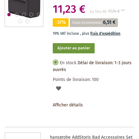
11,23 €
17,74 €
**
au lieu de
-37%
6,51 €
Vous économisez
19% VAT incluse
,
plus
frais d'expédition
Ajouter au panier
En stock
Délai de livraison: 1-3 jours
ouvrés
Points de livraison:
100
AJOUTER
À
Afficher détails
LA
LISTE
DES
hansgrohe AddStoris Bad Accessoires Set