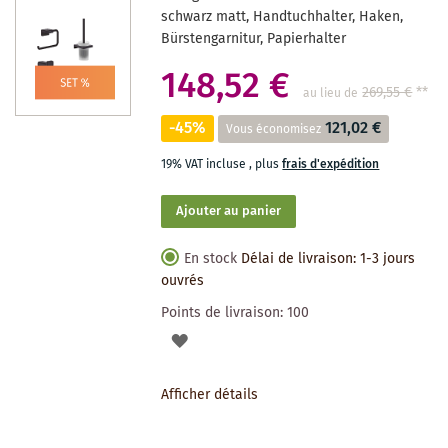
SOUHAITS
schwarz matt, Handtuchhalter, Haken,
Bürstengarnitur, Papierhalter
148,52 €
269,55 €
**
au lieu de
-45%
121,02 €
Vous économisez
19% VAT incluse
,
plus
frais d'expédition
Ajouter au panier
En stock
Délai de livraison: 1-3 jours
ouvrés
Points de livraison:
100
AJOUTER
À
Afficher détails
LA
LISTE