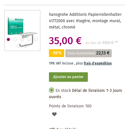
DES
hansgrohe AddStoris Papierrollenhalter
SOUHAITS
41772000 avec étagère, montage mural,
métal, chromé
35,00 €
57,13 €
**
au lieu de
-39%
22,13 €
Vous économisez
19% VAT incluse
,
plus
frais d'expédition
Ajouter au panier
En stock
Délai de livraison: 1-3 jours
ouvrés
Points de livraison:
100
AJOUTER
À