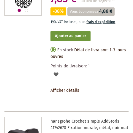
12,69 €
**
au lieu de
-38%
4,86 €
Vous économisez
19% VAT incluse
,
plus
frais d'expédition
Ajouter au panier
En stock
Délai de livraison: 1-3 jours
ouvrés
Points de livraison:
1
AJOUTER
À
Afficher détails
LA
LISTE
DES
hansgrohe Crochet simple AddStoris
SOUHAITS
41742670 Fixation murale, métal, noir mat