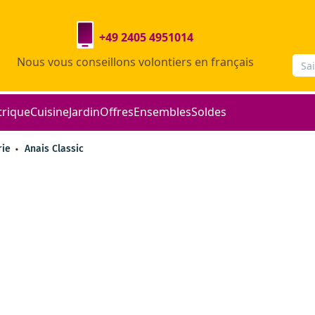
+49 2405 4951014
Nous vous conseillons volontiers en français
trique
Cuisine
Jardin
Offres
Ensembles
Soldes
rie
Anais Classic