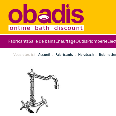
Fabricants
Salle de bains
Chauffage
Outils
Plomberie
Élec
Vous êtes ici
Accueil
Fabricants
Herzbach
Robinette