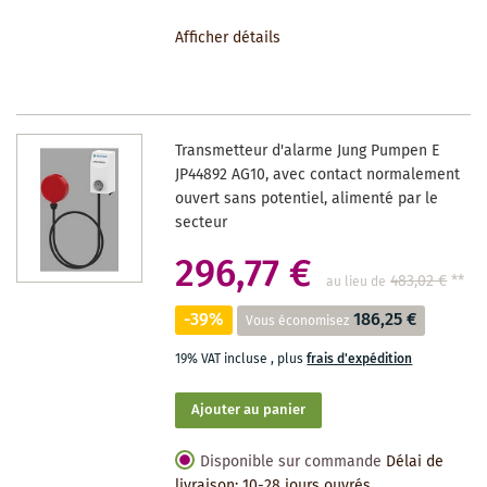
À
Afficher détails
LA
LISTE
DES
Transmetteur d'alarme Jung Pumpen E
SOUHAITS
JP44892 AG10, avec contact normalement
ouvert sans potentiel, alimenté par le
secteur
296,77 €
483,02 €
**
au lieu de
-39%
186,25 €
Vous économisez
19% VAT incluse
,
plus
frais d'expédition
Ajouter au panier
Disponible sur commande
Délai de
livraison: 10-28 jours ouvrés