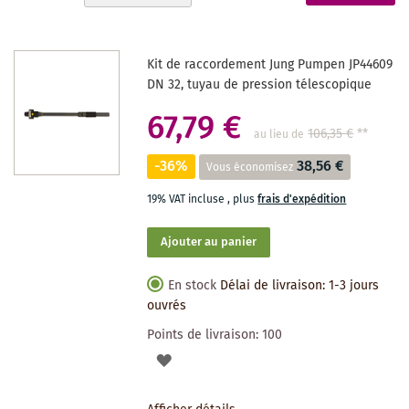
ordre
actuellement
décroissant
la
Kit de raccordement Jung Pumpen JP44609
page
DN 32, tuyau de pression télescopique
67,79 €
106,35 €
**
au lieu de
-36%
38,56 €
Vous économisez
19% VAT incluse
,
plus
frais d'expédition
Ajouter au panier
En stock
Délai de livraison: 1-3 jours
ouvrés
Points de livraison:
100
AJOUTER
À