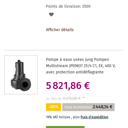
Points de livraison:
3500
AJOUTER
À
Afficher détails
LA
LISTE
DES
Pompe à eaux usées Jung Pumpen
SOUHAITS
Multistream JP09637 25/4 C1, EX, 400 V,
avec protection antidéflagrante
5 821,86 €
8 270,00 €
**
au lieu de
-30%
2 448,14 €
Vous économisez
19% VAT incluse
,
plus
frais d'expédition