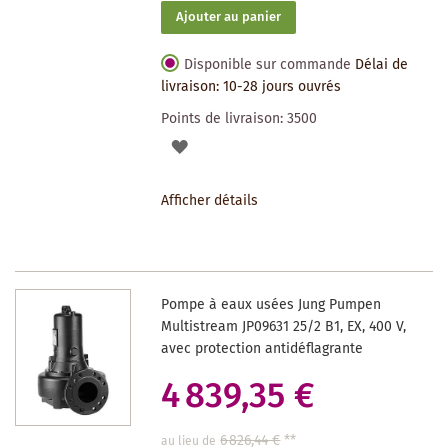
Ajouter au panier
Disponible sur commande
Délai de
livraison: 10-28 jours ouvrés
Points de livraison:
3500
AJOUTER
À
Afficher détails
LA
LISTE
DES
Pompe à eaux usées Jung Pumpen
SOUHAITS
Multistream JP09631 25/2 B1, EX, 400 V,
avec protection antidéflagrante
4 839,35 €
6 826,44 €
**
au lieu de