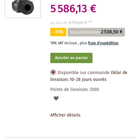
5 586,13 €
8 124,63 €
**
au lieu de
-31%
2 538,50 €
Vous économisez
19% VAT incluse
,
plus
frais d'expédition
Ajouter au panier
Disponible sur commande
Délai de
livraison: 10-28 jours ouvrés
Points de livraison:
3500
AJOUTER
À
Afficher détails
LA
LISTE