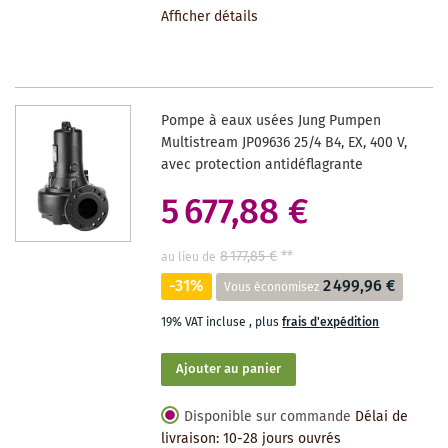
Afficher détails
LA
LISTE
DES
Pompe à eaux usées Jung Pumpen
SOUHAITS
Multistream JP09636 25/4 B4, EX, 400 V,
avec protection antidéflagrante
5 677,88 €
8 177,85 €
**
au lieu de
-31%
2 499,96 €
Vous économisez
19% VAT incluse
,
plus
frais d'expédition
Ajouter au panier
Disponible sur commande
Délai de
livraison: 10-28 jours ouvrés