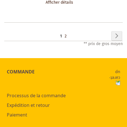
Afficher détails
LA
LISTE
DES
Page
Pag
Sui
Vous
Page
1
2
SOUHAITS
** prix de gros moyen
lisez
actuellement
la
COMMANDE
page
Processus de la commande
Expédition et retour
Paiement