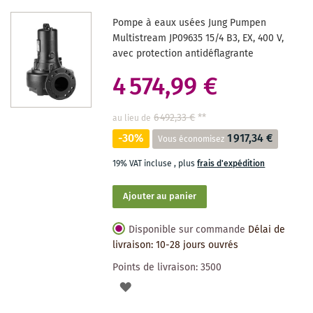
DES
Pompe à eaux usées Jung Pumpen
SOUHAITS
Multistream JP09635 15/4 B3, EX, 400 V,
avec protection antidéflagrante
4 574,99 €
6 492,33 €
**
au lieu de
-30%
1 917,34 €
Vous économisez
19% VAT incluse
,
plus
frais d'expédition
Ajouter au panier
Disponible sur commande
Délai de
livraison: 10-28 jours ouvrés
Points de livraison:
3500
AJOUTER
À