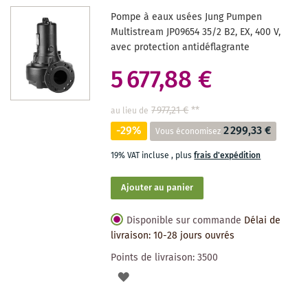
DES
Pompe à eaux usées Jung Pumpen
SOUHAITS
Multistream JP09654 35/2 B2, EX, 400 V,
avec protection antidéflagrante
5 677,88 €
7 977,21 €
**
au lieu de
-29%
2 299,33 €
Vous économisez
19% VAT incluse
,
plus
frais d'expédition
Ajouter au panier
Disponible sur commande
Délai de
livraison: 10-28 jours ouvrés
Points de livraison:
3500
AJOUTER
À