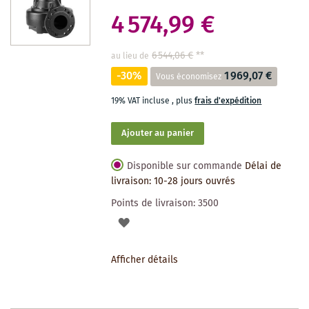
4 574,99 €
6 544,06 €
**
au lieu de
-30%
1 969,07 €
Vous économisez
19% VAT incluse
,
plus
frais d'expédition
Ajouter au panier
Disponible sur commande
Délai de
livraison: 10-28 jours ouvrés
Points de livraison:
3500
AJOUTER
À
Afficher détails
LA
LISTE