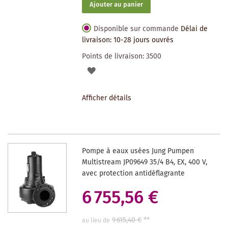
Ajouter au panier
Disponible sur commande
Délai de
livraison: 10-28 jours ouvrés
Points de livraison:
3500
AJOUTER
À
Afficher détails
LA
LISTE
DES
Pompe à eaux usées Jung Pumpen
SOUHAITS
Multistream JP09649 35/4 B4, EX, 400 V,
avec protection antidéflagrante
6 755,56 €
9 615,40 €
**
au lieu de