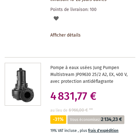
Points de livraison:
100
AJOUTER
À
Afficher détails
LA
LISTE
DES
Pompe à eaux usées Jung Pumpen
SOUHAITS
Multistream JP09630 25/2 A2, EX, 400 V,
avec protection antidéflagrante
4 831,77 €
6 966,00 €
**
au lieu de
-31%
2 134,23 €
Vous économisez
19% VAT incluse
,
plus
frais d'expédition