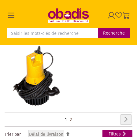
Recherche
Page
Pag
Sui
Vous
Page
1
2
lisez
Par
Filtres
Trier par