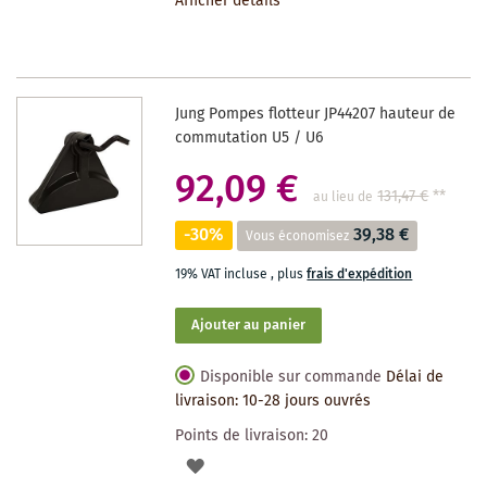
Afficher détails
LA
LISTE
DES
Jung Pompes flotteur JP44207 hauteur de
SOUHAITS
commutation U5 / U6
92,09 €
131,47 €
**
au lieu de
-30%
39,38 €
Vous économisez
19% VAT incluse
,
plus
frais d'expédition
Ajouter au panier
Disponible sur commande
Délai de
livraison: 10-28 jours ouvrés
Points de livraison:
20
AJOUTER