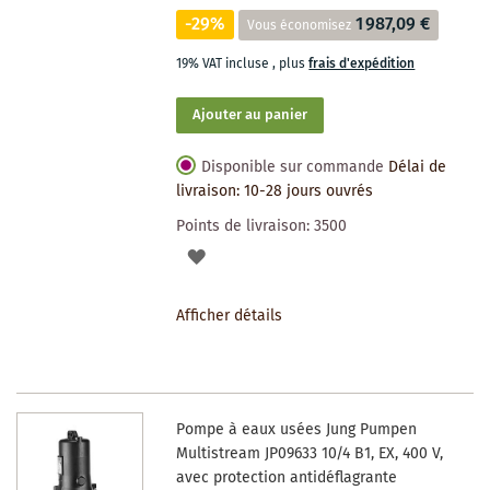
-29%
1 987,09 €
Vous économisez
19% VAT incluse
,
plus
frais d'expédition
Ajouter au panier
Disponible sur commande
Délai de
livraison: 10-28 jours ouvrés
Points de livraison:
3500
AJOUTER
À
Afficher détails
LA
LISTE
DES
Pompe à eaux usées Jung Pumpen
SOUHAITS
Multistream JP09633 10/4 B1, EX, 400 V,
avec protection antidéflagrante