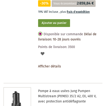
-30%
2 859,84 €
Vous économisez
19% VAT incluse
,
plus
frais d'expédition
Ajouter au panier
Disponible sur commande
Délai de
livraison: 10-28 jours ouvrés
Points de livraison:
3500
AJOUTER
À
Afficher détails
LA
LISTE
DES
Pompe à eaux usées Jung Pumpen
SOUHAITS
Multistream JP09653 35/2 A2, EX, 400 V,
avec protection antidéflagrante