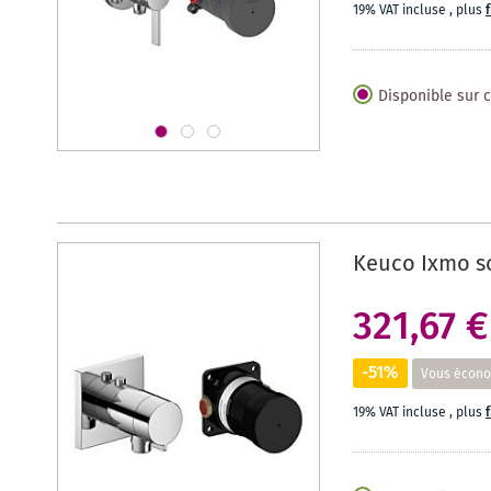
19% VAT incluse
,
plus
Disponible sur
Keuco Ixmo so
321,67 €
-51%
Vous écono
19% VAT incluse
,
plus