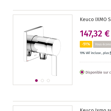
Keuco IXMO S
147,32 €
-51%
Vous écono
19% VAT incluse
,
plus
Disponible sur
Keuco Ixmo so