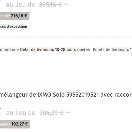
€
au lieu de
395,16 €
**
216,16 €
omisez
frais d'expédition
 commande
Délai de livraison: 10-28 jours ouvrés
Points de livraison:
mélangeur de IXMO Solo 59552019521 avec raccor
€
au lieu de
384,29 €
**
192,27 €
omisez