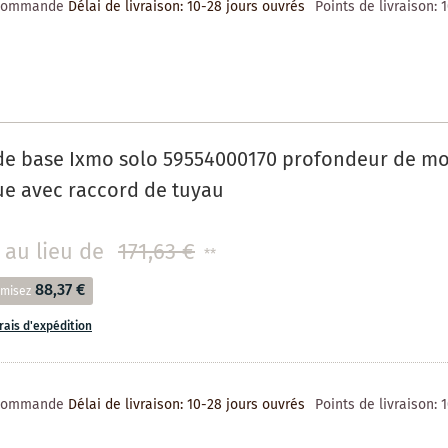
 commande
Délai de livraison: 10-28 jours ouvrés
Points de livraison:
de base Ixmo solo 59554000170 profondeur de mo
ue avec raccord de tuyau
au lieu de
171,63 €
**
88,37 €
misez
frais d'expédition
 commande
Délai de livraison: 10-28 jours ouvrés
Points de livraison: