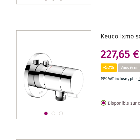
Keuco Ixmo so
227,65 €
-52%
Vous écon
19% VAT incluse
,
plus
Disponible sur