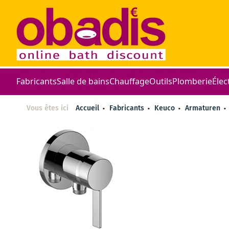
Fabricants
Salle de bains
Chauffage
Outils
Plomberie
Élec
Vous êtes ici
Accueil
Fabricants
Keuco
Armaturen