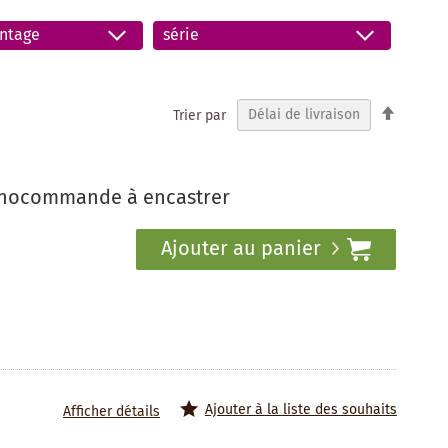
ntage
série
Par
Trier par
ordre
décrois
onocommande à encastrer
Ajouter au panier
Ajouter à la liste des souhaits
Afficher détails