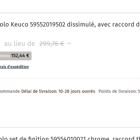
olo Keuco 59552019502 dissimulé, avec raccord 
au lieu de
299,76 €
**
152,44 €
misez
frais d'expédition
 commande
Délai de livraison: 10-28 jours ouvrés
Points de livraison:
lo set de finition 59554010021 chrome, raccord 