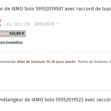
r de IXMO Solo 59552019501 avec raccord de tuy
€
au lieu de
289,90 €
**
145,89 €
omisez
frais d'expédition
 commande
Délai de livraison: 10-28 jours ouvrés
Points de livraison:
mélangeur de IXMO Solo 59552019522 avec raccor