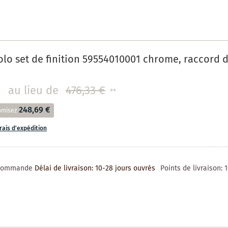
lo set de finition 59554010001 chrome, raccord 
au lieu de
476,33 €
**
248,69 €
omisez
frais d'expédition
 commande
Délai de livraison: 10-28 jours ouvrés
Points de livraison: