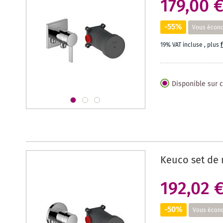
179,00 
-55%
Vous écon
19% VAT incluse
,
plus
Disponible sur
Keuco set de 
192,02 
-50%
Vous écon