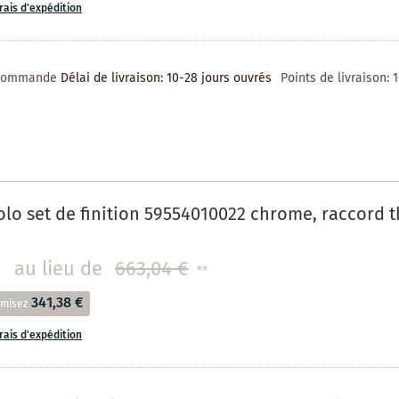
frais d'expédition
 commande
Délai de livraison: 10-28 jours ouvrés
Points de livraison:
lo set de finition 59554010022 chrome, raccord t
au lieu de
663,04 €
**
341,38 €
misez
frais d'expédition