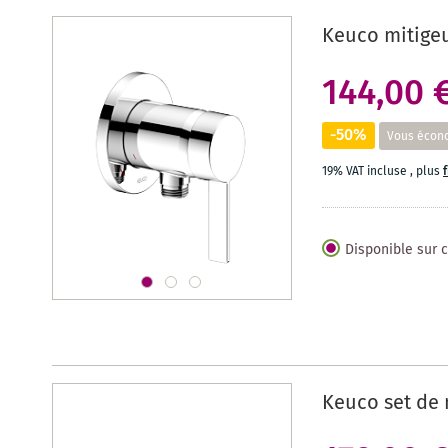
Keuco mitigeu
144,00 
-50%
Vous écon
19% VAT incluse
,
plus
Disponible sur
Keuco set de 