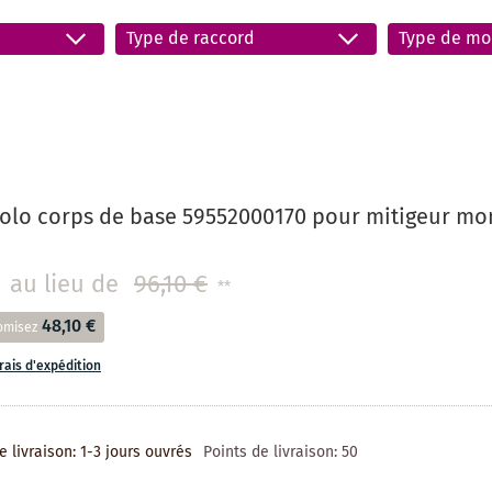
Type de raccord
Type de mo
olo corps de base 59552000170 pour mitigeur m
au lieu de
96,10 €
**
48,10 €
omisez
frais d'expédition
e livraison: 1-3 jours ouvrés
Points de livraison:
50