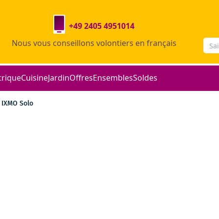
+49 2405 4951014
Nous vous conseillons volontiers en français
trique
Cuisine
Jardin
Offres
Ensembles
Soldes
IXMO Solo