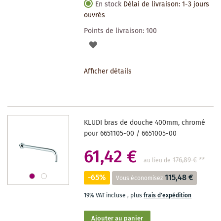
En stock
Délai de livraison: 1-3 jours
ouvrés
Points de livraison:
100
AJOUTER
À
Afficher détails
LA
LISTE
DES
KLUDI bras de douche 400mm, chromé
SOUHAITS
pour 6651105-00 / 6651005-00
61,42 €
176,89 €
**
au lieu de
-65%
115,48 €
Vous économisez
19% VAT incluse
,
plus
frais d'expédition
Ajouter au panier