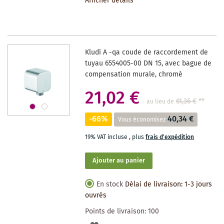
Afficher détails
LA
LISTE
DES
Kludi A -qa coude de raccordement de
SOUHAITS
tuyau 6554005-00 DN 15, avec bague de
compensation murale, chromé
21,02 €
61,36 €
**
au lieu de
-66%
40,34 €
Vous économisez
19% VAT incluse
,
plus
frais d'expédition
Ajouter au panier
En stock
Délai de livraison: 1-3 jours
ouvrés
Points de livraison:
100