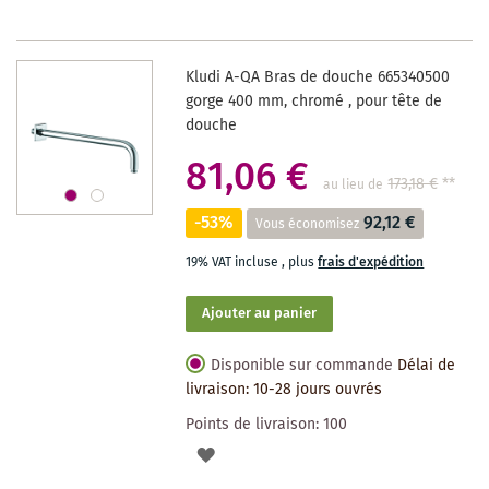
LISTE
DES
Kludi A-QA Bras de douche 665340500
SOUHAITS
gorge 400 mm, chromé , pour tête de
douche
81,06 €
173,18 €
**
au lieu de
-53%
92,12 €
Vous économisez
19% VAT incluse
,
plus
frais d'expédition
Ajouter au panier
Disponible sur commande
Délai de
livraison: 10-28 jours ouvrés
Points de livraison:
100
AJOUTER