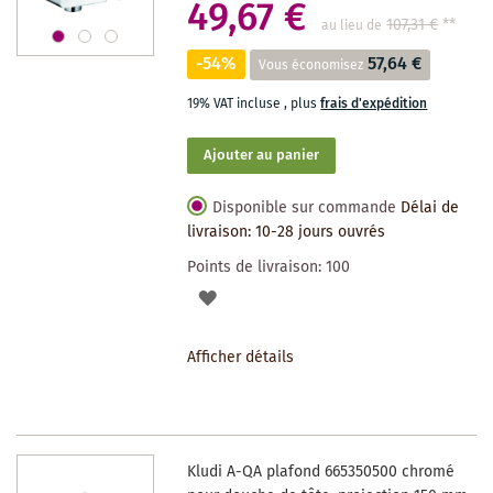
49,67 €
107,31 €
**
au lieu de
-54%
57,64 €
Vous économisez
19% VAT incluse
,
plus
frais d'expédition
Ajouter au panier
Disponible sur commande
Délai de
livraison: 10-28 jours ouvrés
Points de livraison:
100
AJOUTER
À
Afficher détails
LA
LISTE
DES
Kludi A-QA plafond 665350500 chromé
SOUHAITS