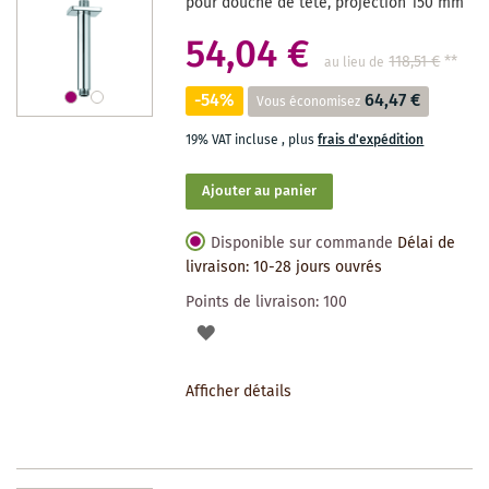
pour douche de tête, projection 150 mm
54,04 €
118,51 €
**
au lieu de
-54%
64,47 €
Vous économisez
19% VAT incluse
,
plus
frais d'expédition
Ajouter au panier
Disponible sur commande
Délai de
livraison: 10-28 jours ouvrés
Points de livraison:
100
AJOUTER
À
Afficher détails
LA
LISTE
DES