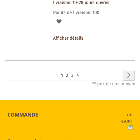
livraison: 10-28 jours ouvrés
Points de livraison:
100
AJOUTER
À
Afficher détails
LA
LISTE
DES
Page
Pag
Sui
Vous
Page
Page
Page
1
2
3
4
SOUHAITS
** prix de gros moyen
lisez
actuellement
la
COMMANDE
page