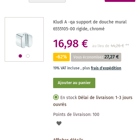
ordre
actuellement
décroissant
la
Kludi A -qa support de douche mural
page
6555105-00 rigide, chromé
16,98 €
44,26 €
**
au lieu de
-62%
27,27 €
Vous économisez
19% VAT incluse
,
plus
frais d'expédition
Ajouter au panier
En stock
Délai de livraison: 1-3 jours
ouvrés
Points de livraison:
100
AJOUTER
À