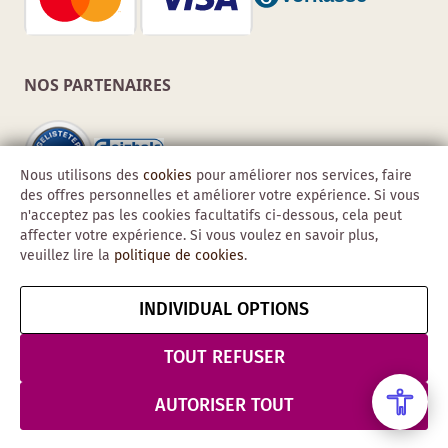
NOS PARTENAIRES
Nous utilisons des
cookies
pour améliorer nos services, faire
des offres personnelles et améliorer votre expérience. Si vous
n'acceptez pas les cookies facultatifs ci-dessous, cela peut
affecter votre expérience. Si vous voulez en savoir plus,
veuillez lire la
politique de cookies
.
INDIVIDUAL OPTIONS
Copyright © 2026 Obadis GmbH
Mentions
CGV
Confidentialité
Résilier le contrat
TOUT REFUSER
légales
& Sécurité
AUTORISER TOUT