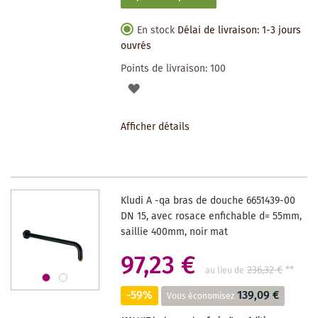
En stock
Délai de livraison: 1-3 jours
ouvrés
Points de livraison:
100
AJOUTER
À
Afficher détails
LA
LISTE
DES
Kludi A -qa bras de douche 6651439-00
SOUHAITS
DN 15, avec rosace enfichable d= 55mm,
saillie 400mm, noir mat
97,23 €
236,32 €
**
au lieu de
-59%
139,09 €
Vous économisez