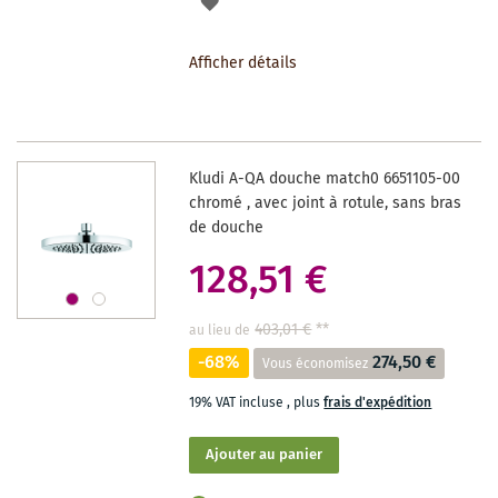
AJOUTER
À
Afficher détails
LA
LISTE
DES
Kludi A-QA douche match0 6651105-00
SOUHAITS
chromé , avec joint à rotule, sans bras
de douche
128,51 €
403,01 €
**
au lieu de
-68%
274,50 €
Vous économisez
19% VAT incluse
,
plus
frais d'expédition
Ajouter au panier