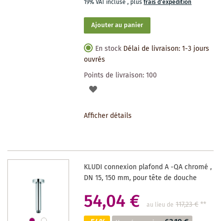
19% VAT incluse
,
plus
frais d'expédition
Ajouter au panier
En stock
Délai de livraison: 1-3 jours
ouvrés
Points de livraison:
100
AJOUTER
À
Afficher détails
LA
LISTE
DES
KLUDI connexion plafond A -QA chromé ,
SOUHAITS
DN 15, 150 mm, pour tête de douche
54,04 €
117,23 €
**
au lieu de