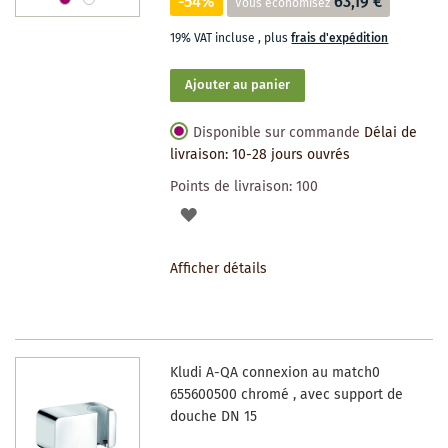
-54%
63,19 €
Vous économisez
19% VAT incluse
,
plus
frais d'expédition
Ajouter au panier
Disponible sur commande
Délai de
livraison: 10-28 jours ouvrés
Points de livraison:
100
AJOUTER
À
Afficher détails
LA
LISTE
DES
Kludi A-QA connexion au match0
SOUHAITS
655600500 chromé , avec support de
douche DN 15