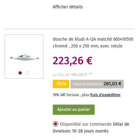
À
Afficher détails
LA
LISTE
DES
douche de Kludi A-QA match0 665410500
SOUHAITS
chromé , 250 x 250 mm, avec rotule
223,26 €
484,28 €
**
au lieu de
-54%
261,03 €
Vous économisez
19% VAT incluse
,
plus
frais d'expédition
Ajouter au panier
Disponible sur commande
Délai de
livraison: 10-28 jours ouvrés