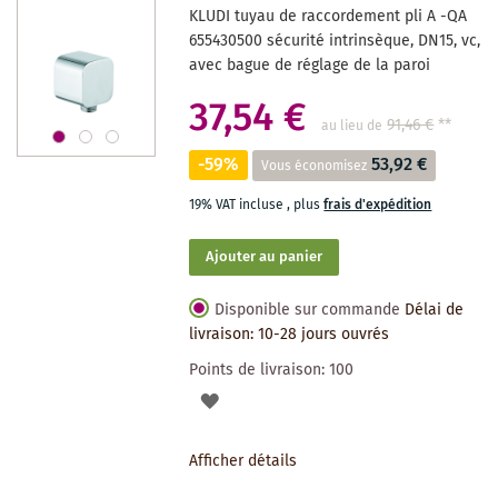
KLUDI tuyau de raccordement pli A -QA
SOUHAITS
655430500 sécurité intrinsèque, DN15, vc,
avec bague de réglage de la paroi
37,54 €
91,46 €
**
au lieu de
-59%
53,92 €
Vous économisez
19% VAT incluse
,
plus
frais d'expédition
Ajouter au panier
Disponible sur commande
Délai de
livraison: 10-28 jours ouvrés
Points de livraison:
100
AJOUTER
À
Afficher détails
LA