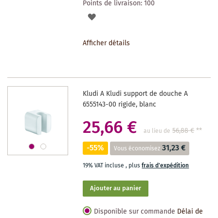
Points de livraison:
100
AJOUTER
À
Afficher détails
LA
LISTE
DES
Kludi A Kludi support de douche A
SOUHAITS
6555143-00 rigide, blanc
25,66 €
56,88 €
**
au lieu de
-55%
31,23 €
Vous économisez
19% VAT incluse
,
plus
frais d'expédition
Ajouter au panier
Disponible sur commande
Délai de