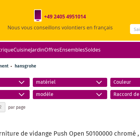
+49 2405 4951014
Nous vous conseillons volontiers en français
trique
Cuisine
Jardin
Offres
Ensembles
Soldes
ement
hansgrohe
matériel
Couleur
modèle
Raccord de 
par page
niture de vidange Push Open 50100000 chromé , 1