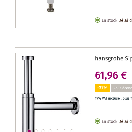
En stock
Délai d
hansgrohe Sip
61,96 €
-37%
Vous écon
19% VAT incluse
,
plus
En stock
Délai d