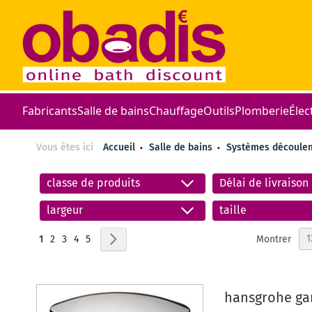
Fabricants
Salle de bains
Chauffage
Outils
Plomberie
Élec
Vous êtes ici
Accueil
Salle de bains
Systèmes découl
classe de produits
Délai de livraison
largeur
taille
Page
Vous lisez actuellement la page
Page
Page
Page
Page
Page
Suivant
Montrer
1
2
3
4
5
hansgrohe gar