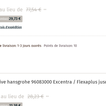
au lieu de
77,54 €
**
29,73 €
omisez
frais d'expédition
e livraison: 1-3 jours ouvrés
Points de livraison:
10
ive hansgrohe 96083000 Excentra / Flexaplus jus
au lieu de
28,23 €
**
11,38 €
omisez