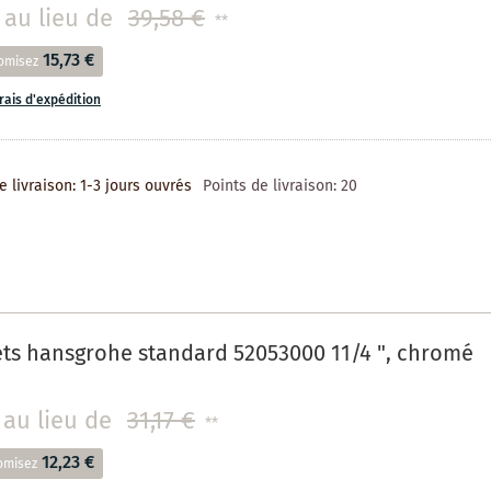
au lieu de
39,58 €
**
15,73 €
omisez
frais d'expédition
e livraison: 1-3 jours ouvrés
Points de livraison:
20
ts hansgrohe standard 52053000 11/4 ", chromé
au lieu de
31,17 €
**
12,23 €
omisez