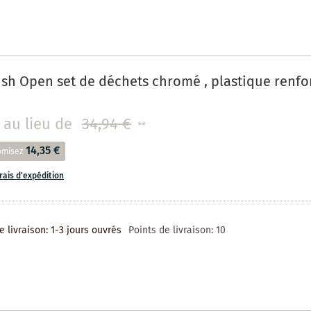
h Open set de déchets chromé , plastique renfor
au lieu de
34,94 €
**
14,35 €
omisez
frais d'expédition
e livraison: 1-3 jours ouvrés
Points de livraison:
10