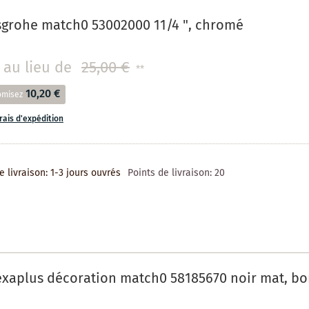
sgrohe match0 53002000 11/4 ", chromé
au lieu de
25,00 €
**
10,20 €
omisez
frais d'expédition
e livraison: 1-3 jours ouvrés
Points de livraison:
20
xaplus décoration match0 58185670 noir mat, bo