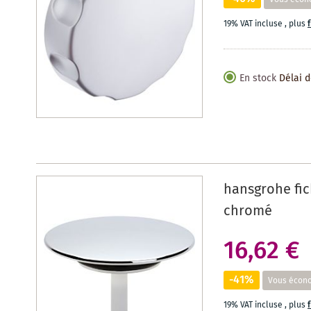
19% VAT incluse
,
plus
En stock
Délai d
hansgrohe fic
chromé
16,62 €
-41%
Vous écon
19% VAT incluse
,
plus