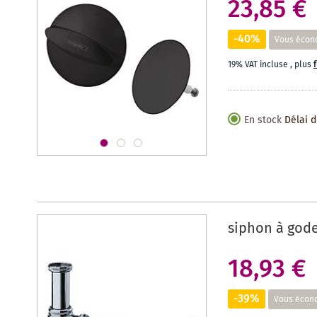
23,85 €
-40%
Vous écon
19% VAT incluse
,
plus
En stock
Délai d
siphon à gode
18,93 €
-39%
Vous écon