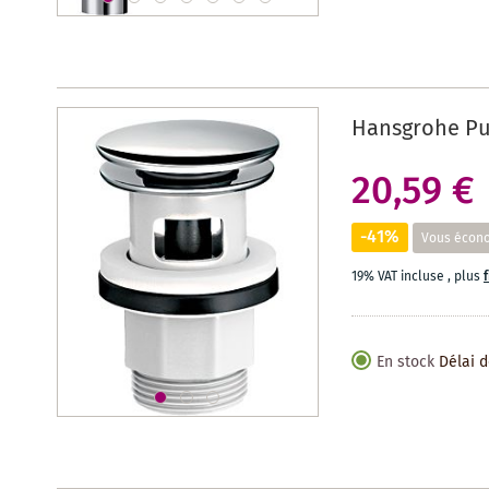
Hansgrohe Pus
20,59 €
-41%
Vous écon
19% VAT incluse
,
plus
En stock
Délai d