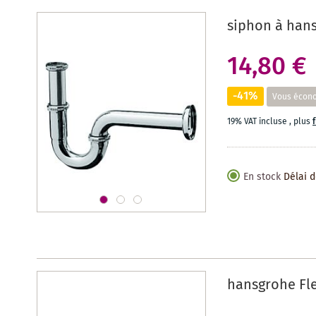
siphon à han
14,80 €
-41%
Vous écon
19% VAT incluse
,
plus
En stock
Délai d
hansgrohe Fle