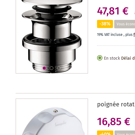
47,81 €
-38%
Vous écon
19% VAT incluse
,
plus
En stock
Délai d
poignée rotat
16,85 €
-40%
Vous écon