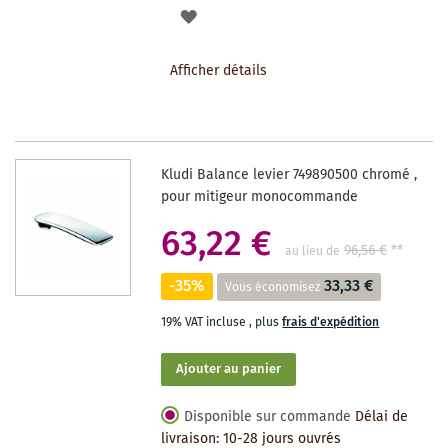
AJOUTER
À
Afficher détails
LA
LISTE
DES
Kludi Balance levier 749890500 chromé ,
SOUHAITS
pour mitigeur monocommande
63,22 €
96,56 €
**
au lieu de
-35%
33,33 €
Vous économisez
19% VAT incluse
,
plus
frais d'expédition
Ajouter au panier
Disponible sur commande
Délai de
livraison: 10-28 jours ouvrés