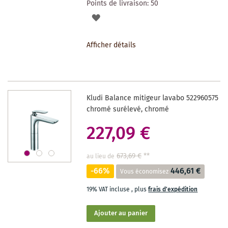
Points de livraison:
50
AJOUTER
À
Afficher détails
LA
LISTE
DES
Kludi Balance mitigeur lavabo 522960575
SOUHAITS
chromé surélevé, chromé
227,09 €
673,69 €
**
au lieu de
-66%
446,61 €
Vous économisez
19% VAT incluse
,
plus
frais d'expédition
Ajouter au panier