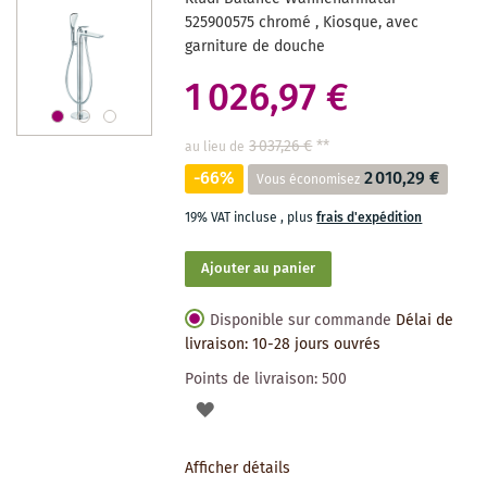
SOUHAITS
525900575 chromé , Kiosque, avec
garniture de douche
1 026,97 €
3 037,26 €
**
au lieu de
-66%
2 010,29 €
Vous économisez
19% VAT incluse
,
plus
frais d'expédition
Ajouter au panier
Disponible sur commande
Délai de
livraison: 10-28 jours ouvrés
Points de livraison:
500
AJOUTER
À
Afficher détails
LA