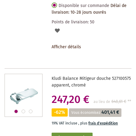
Disponible sur commande
Délai de
livraison: 10-28 jours ouvrés
Points de livraison:
50
AJOUTER
À
Afficher détails
LA
LISTE
DES
Kludi Balance Mitigeur douche 527100575
SOUHAITS
apparent, chromé
247,20 €
648,61 €
**
au lieu de
-62%
401,41 €
Vous économisez
19% VAT incluse
,
plus
frais d'expédition