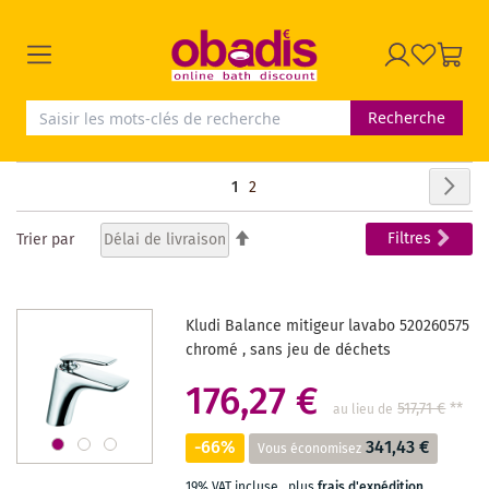
Recherche
Page
Pag
Sui
Vous
Page
1
2
lisez
Par
Filtres
Trier par
ordre
actuellement
décroissant
la
Kludi Balance mitigeur lavabo 520260575
page
chromé , sans jeu de déchets
176,27 €
517,71 €
**
au lieu de
-66%
341,43 €
Vous économisez
19% VAT incluse
,
plus
frais d'expédition