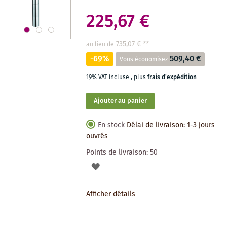
225,67 €
735,07 €
**
au lieu de
-69%
509,40 €
Vous économisez
19% VAT incluse
,
plus
frais d'expédition
Ajouter au panier
En stock
Délai de livraison: 1-3 jours
ouvrés
Points de livraison:
50
AJOUTER
À
Afficher détails
LA
LISTE