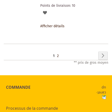
Points de livraison:
10
AJOUTER
À
Afficher détails
LA
LISTE
DES
Page
Pag
Sui
Vous
Page
1
2
SOUHAITS
** prix de gros moyen
lisez
actuellement
la
COMMANDE
page
Processus de la commande