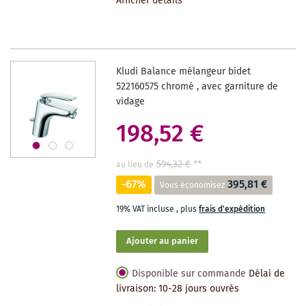
Afficher détails
LA
LISTE
DES
Kludi Balance mélangeur bidet
SOUHAITS
522160575 chromé , avec garniture de
vidage
198,52 €
594,32 €
**
au lieu de
-67%
395,81 €
Vous économisez
19% VAT incluse
,
plus
frais d'expédition
Ajouter au panier
Disponible sur commande
Délai de
livraison: 10-28 jours ouvrés