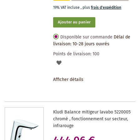
19% VAT incluse
,
plus
frais d'expédition
Ajouter au panier
Disponible sur commande
Délai de
livraison: 10-28 jours ouvrés
Points de livraison:
100
AJOUTER
À
Afficher détails
LA
LISTE
DES
Kludi Balance mitigeur lavabo 5220005
SOUHAITS
chromé , fonctionnement sur secteur,
infrarouge