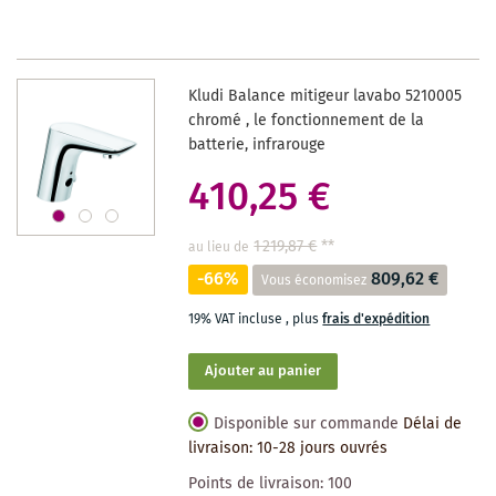
LISTE
DES
Kludi Balance mitigeur lavabo 5210005
SOUHAITS
chromé , le fonctionnement de la
batterie, infrarouge
410,25 €
1 219,87 €
**
au lieu de
-66%
809,62 €
Vous économisez
19% VAT incluse
,
plus
frais d'expédition
Ajouter au panier
Disponible sur commande
Délai de
livraison: 10-28 jours ouvrés
Points de livraison:
100