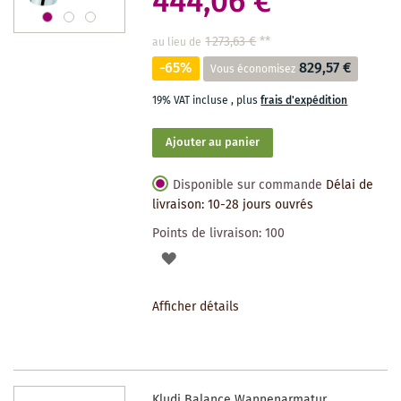
444,06 €
1 273,63 €
**
au lieu de
-65%
829,57 €
Vous économisez
19% VAT incluse
,
plus
frais d'expédition
Ajouter au panier
Disponible sur commande
Délai de
livraison: 10-28 jours ouvrés
Points de livraison:
100
AJOUTER
À
Afficher détails
LA
LISTE
DES
Kludi Balance Wannenarmatur