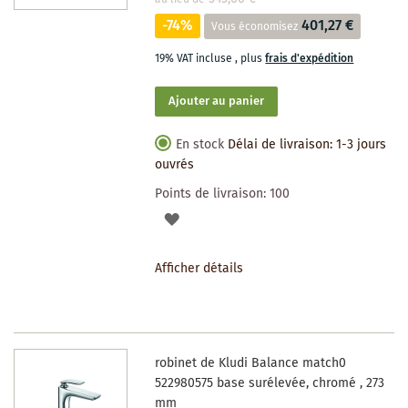
-74%
401,27 €
Vous économisez
19% VAT incluse
,
plus
frais d'expédition
Ajouter au panier
En stock
Délai de livraison: 1-3 jours
ouvrés
Points de livraison:
100
AJOUTER
À
Afficher détails
LA
LISTE
DES
robinet de Kludi Balance match0
SOUHAITS
522980575 base surélevée, chromé , 273
mm