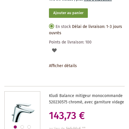
Ajouter au panier
En stock
Délai de livraison: 1-3 jours
ouvrés
Points de livraison:
100
AJOUTER
À
Afficher détails
LA
LISTE
DES
Kludi Balance mitigeur monocommande
SOUHAITS
520230575 chromé, avec garniture vidage
143,73 €
545,00 €
**
au lieu de