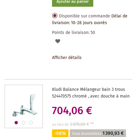
Ajouter au panier
Disponible sur commande
Délai de
livraison: 10-28 jours ouvrés
Points de livraison:
50
AJOUTER
À
Afficher détails
LA
LISTE
DES
Kludi Balance Mélangeur bain 3 trous
SOUHAITS
524470575 chromé , avec douche à main
704,06 €
2 095,00 €
**
au lieu de
-66%
1 390,93 €
Vous économisez