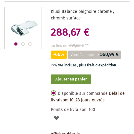
DES
Kludi Balance baignoire chromé ,
SOUHAITS
chromé surface
288,67 €
849,66 €
**
au lieu de
-66%
560,99 €
Vous économisez
19% VAT incluse
,
plus
frais d'expédition
Ajouter au panier
Disponible sur commande
Délai de
livraison: 10-28 jours ouvrés
Points de livraison:
100
AJOUTER
À