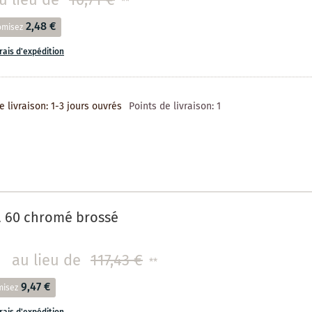
u lieu de
10,71 €
**
2,48 €
omisez
frais d'expédition
e livraison: 1-3 jours ouvrés
Points de livraison:
1
a 60 chromé brossé
au lieu de
117,43 €
**
9,47 €
misez