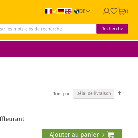
DE
(
)
|
Recherche
Par
Trier par
ordre
décrois
ffleurant
Ajouter au panier