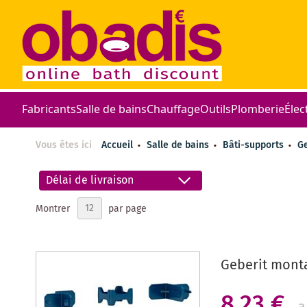
Fabricants
Salle de bains
Chauffage
Outils
Plomberie
Élec
Vous êtes ici
Accueil
Salle de bains
Bâti-supports
G
Délai de livraison
Montrer
par page
Geberit monta
8,23 €