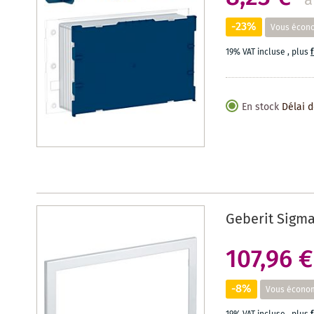
a
-23%
Vous écon
19% VAT incluse
,
plus
En stock
Délai d
Geberit Sigm
107,96 €
-8%
Vous écono