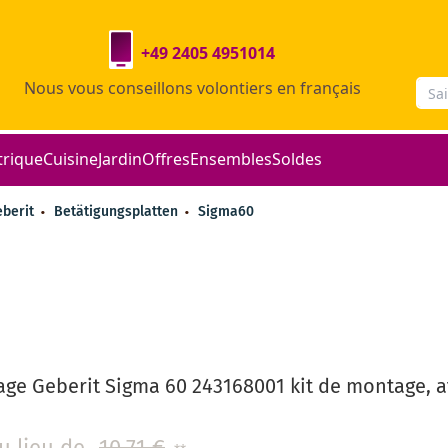
+49 2405 4951014
Nous vous conseillons volontiers en français
trique
Cuisine
Jardin
Offres
Ensembles
Soldes
eberit
Betätigungsplatten
Sigma60
ge Geberit Sigma 60 243168001 kit de montage, a