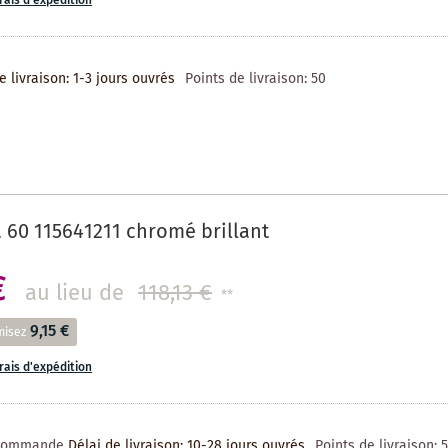
frais d'expédition
e livraison: 1-3 jours ouvrés
Points de livraison:
50
 60 115641211 chromé brillant
€
au lieu de
118,13 €
**
9,15 €
misez
frais d'expédition
 commande
Délai de livraison: 10-28 jours ouvrés
Points de livraison: