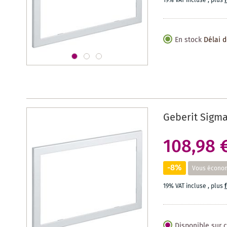
19% VAT incluse
,
plus
En stock
Délai d
Geberit Sigma
108,98 
-8%
Vous écono
19% VAT incluse
,
plus
Disponible sur