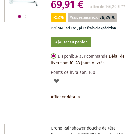
69,91 €
146,20 €
**
au lieu de
-52%
76,29 €
Vous économisez
19% VAT incluse
,
plus
frais d'expédition
Ajouter au panier
Disponible sur commande
Délai de
livraison: 10-28 jours ouvrés
Points de livraison:
100
AJOUTER
À
Afficher détails
LA
LISTE
DES
Grohe Rainshower douche de tête
SOUHAITS