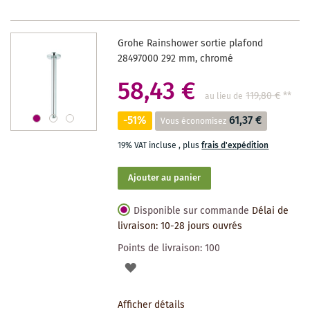
LISTE
DES
Grohe Rainshower sortie plafond
SOUHAITS
28497000 292 mm, chromé
58,43 €
119,80 €
**
au lieu de
-51%
61,37 €
Vous économisez
19% VAT incluse
,
plus
frais d'expédition
Ajouter au panier
Disponible sur commande
Délai de
livraison: 10-28 jours ouvrés
Points de livraison:
100
AJOUTER
À
Afficher détails