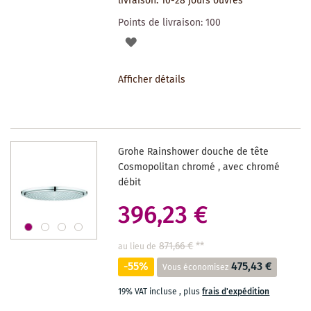
livraison: 10-28 jours ouvrés
Points de livraison:
100
AJOUTER
À
Afficher détails
LA
LISTE
DES
Grohe Rainshower douche de tête
SOUHAITS
Cosmopolitan chromé , avec chromé
débit
396,23 €
871,66 €
**
au lieu de
-55%
475,43 €
Vous économisez
19% VAT incluse
,
plus
frais d'expédition