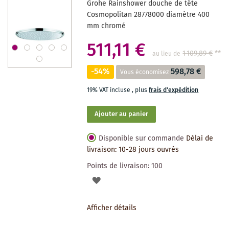
Grohe Rainshower douche de tête
SOUHAITS
Cosmopolitan 28778000 diamètre 400
mm chromé
511,11 €
1 109,89 €
**
au lieu de
-54%
598,78 €
Vous économisez
19% VAT incluse
,
plus
frais d'expédition
Ajouter au panier
Disponible sur commande
Délai de
livraison: 10-28 jours ouvrés
Points de livraison:
100
AJOUTER
À
Afficher détails
LA