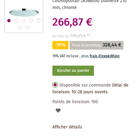
Cosmopolitan 28368000 Diamètre 210
mm, chromé
266,87 €
595,31 €
**
au lieu de
-55%
328,44 €
Vous économisez
19% VAT incluse
,
plus
frais d'expédition
Ajouter au panier
Disponible sur commande
Délai de
livraison: 10-28 jours ouvrés
Points de livraison:
100
AJOUTER
À
Afficher détails
LA