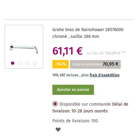
LA
LISTE
DES
Grohe bras de Rainshower 28576000
SOUHAITS
chromé , saillie 286 mm
61,11 €
132,05 €
**
au lieu de
-54%
70,95 €
Vous économisez
19% VAT incluse
,
plus
frais d'expédition
Ajouter au panier
Disponible sur commande
Délai de
livraison: 10-28 jours ouvrés
Points de livraison:
100
AJOUTER