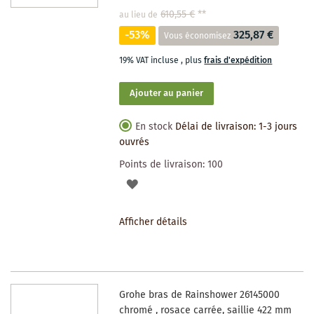
610,55 €
**
au lieu de
-53%
325,87 €
Vous économisez
19% VAT incluse
,
plus
frais d'expédition
Ajouter au panier
En stock
Délai de livraison: 1-3 jours
ouvrés
Points de livraison:
100
AJOUTER
À
Afficher détails
LA
LISTE
DES
Grohe bras de Rainshower 26145000
SOUHAITS
chromé , rosace carrée, saillie 422 mm