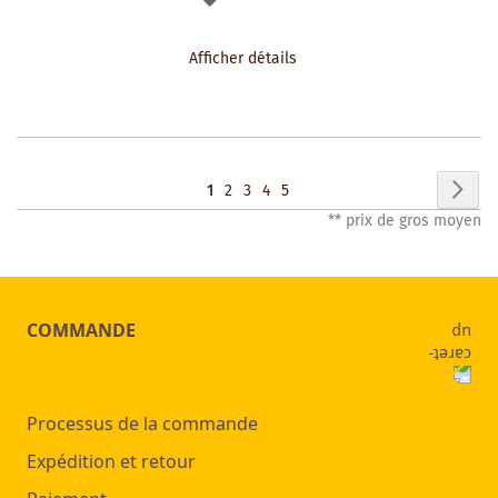
À
Afficher détails
LA
LISTE
DES
Page
Pag
Sui
Vous
Page
Page
Page
Page
1
2
3
4
5
SOUHAITS
** prix de gros moyen
lisez
actuellement
la
COMMANDE
page
Processus de la commande
Expédition et retour