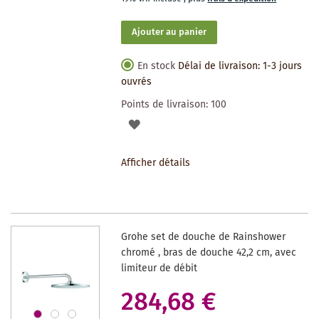
Ajouter au panier
En stock
Délai de livraison: 1-3 jours
ouvrés
Points de livraison:
100
AJOUTER
À
Afficher détails
LA
LISTE
DES
Grohe set de douche de Rainshower
SOUHAITS
chromé , bras de douche 42,2 cm, avec
limiteur de débit
284,68 €