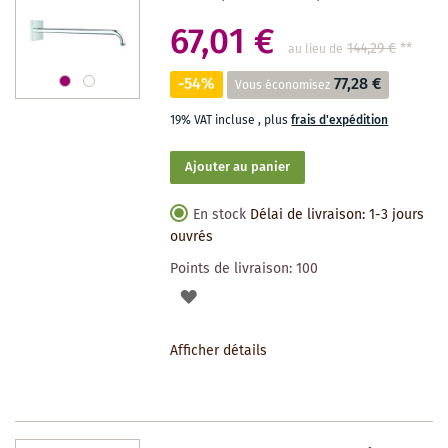
67,01 €
144,29 €
**
au lieu de
-54%
77,28 €
Vous économisez
19% VAT incluse
,
plus
frais d'expédition
Ajouter au panier
En stock
Délai de livraison: 1-3 jours
ouvrés
Points de livraison:
100
AJOUTER
À
Afficher détails
LA
LISTE
DES