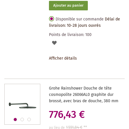
Ajouter au panier
Disponible sur commande
Délai de
livraison: 10-28 jours ouvrés
Points de livraison:
100
AJOUTER
À
Afficher détails
LA
LISTE
DES
Grohe Rainshower Douche de tête
SOUHAITS
cosmopolite 26066AL0 graphite dur
brossé, avec bras de douche, 380 mm
776,43 €
1 551,84 €
**
au lieu de