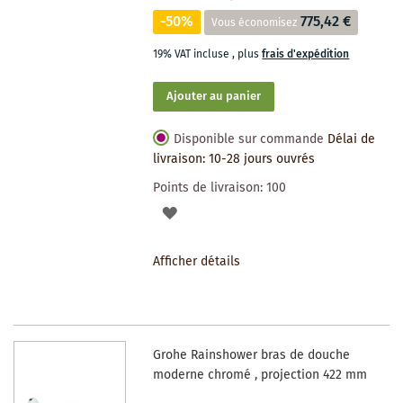
-50%
775,42 €
Vous économisez
19% VAT incluse
,
plus
frais d'expédition
Ajouter au panier
Disponible sur commande
Délai de
livraison: 10-28 jours ouvrés
Points de livraison:
100
AJOUTER
À
Afficher détails
LA
LISTE
DES
Grohe Rainshower bras de douche
SOUHAITS
moderne chromé , projection 422 mm