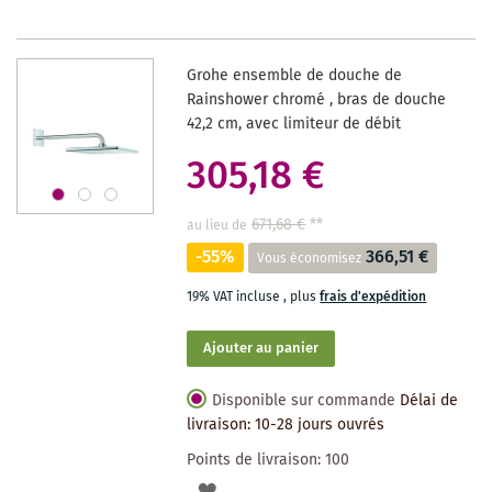
LISTE
DES
Grohe ensemble de douche de
SOUHAITS
Rainshower chromé , bras de douche
42,2 cm, avec limiteur de débit
305,18 €
671,68 €
**
au lieu de
-55%
366,51 €
Vous économisez
19% VAT incluse
,
plus
frais d'expédition
Ajouter au panier
Disponible sur commande
Délai de
livraison: 10-28 jours ouvrés
Points de livraison:
100
AJOUTER