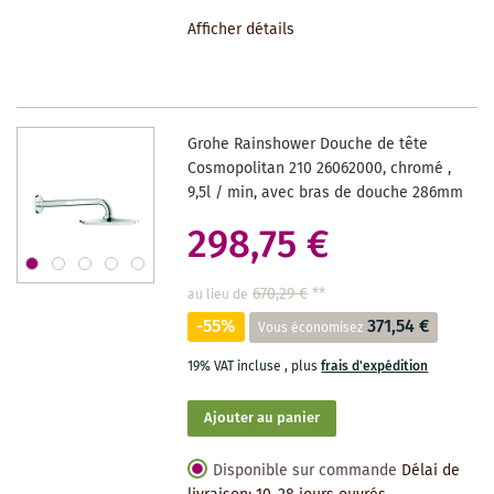
À
Afficher détails
LA
LISTE
DES
Grohe Rainshower Douche de tête
SOUHAITS
Cosmopolitan 210 26062000, chromé ,
9,5l / min, avec bras de douche 286mm
298,75 €
670,29 €
**
au lieu de
-55%
371,54 €
Vous économisez
19% VAT incluse
,
plus
frais d'expédition
Ajouter au panier
Disponible sur commande
Délai de