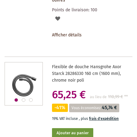
ouvrés
Points de livraison:
100
AJOUTER
À
Afficher détails
LA
LISTE
DES
Flexible de douche Hansgrohe Axor
SOUHAITS
Starck 28286330 160 cm (1600 mm),
chrome noir poli
65,25 €
110,99 €
**
au lieu de
-41%
45,74 €
Vous économisez
19% VAT incluse
,
plus
frais d'expédition
Ajouter au panier