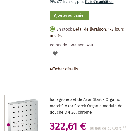
19% VAT incluse
,
plus
frais d'expédition
Ajouter au panier
En stock
Délai de livraison: 1-3 jours
ouvrés
Points de livraison:
430
AJOUTER
À
Afficher détails
LA
LISTE
DES
hansgrohe set de Axor Starck Organic
SOUHAITS
match0 Axor Starck Organic module de
douche DN 20, chromé
322,61 €
537,98 €
**
au lieu de