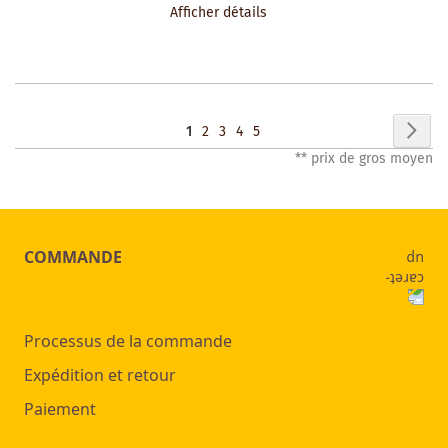
Afficher détails
LA
LISTE
DES
Page
Pag
Sui
Vous
Page
Page
Page
Page
1
2
3
4
5
SOUHAITS
** prix de gros moyen
lisez
actuellement
la
COMMANDE
page
Processus de la commande
Expédition et retour
Paiement