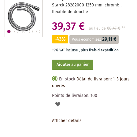
SOUHAITS
Starck 28282000 1250 mm, chromé ,
flexible de douche
39,37 €
68,47 €
**
au lieu de
-43%
29,11 €
Vous économisez
19% VAT incluse
,
plus
frais d'expédition
Ajouter au panier
En stock
Délai de livraison: 1-3 jours
ouvrés
Points de livraison:
100
AJOUTER
À
Afficher détails
LA
LISTE