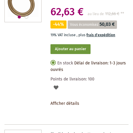
62,63 €
112,66 €
**
au lieu de
-44%
50,03 €
Vous économisez
19% VAT incluse
,
plus
frais d'expédition
Ajouter au panier
En stock
Délai de livraison: 1-3 jours
ouvrés
Points de livraison:
100
AJOUTER
À
Afficher détails
LA
LISTE
DES