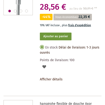
28,56 €
50,91 €
**
au lieu de
-44%
22,35 €
Vous économisez
19% VAT incluse
,
plus
frais d'expédition
Ajouter au panier
En stock
Délai de livraison: 1-3 jours
ouvrés
Points de livraison:
100
AJOUTER
À
Afficher détails
LA
LISTE
DES
hansgrohe flexible de douche Axor