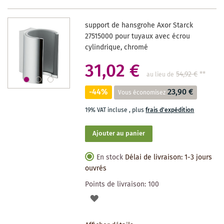
DES
support de hansgrohe Axor Starck
SOUHAITS
27515000 pour tuyaux avec écrou
cylindrique, chromé
31,02 €
54,92 €
**
au lieu de
-44%
23,90 €
Vous économisez
19% VAT incluse
,
plus
frais d'expédition
Ajouter au panier
En stock
Délai de livraison: 1-3 jours
ouvrés
Points de livraison:
100
AJOUTER
À