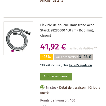
Afficher détails
LA
LISTE
DES
Flexible de douche Hansgrohe Axor
SOUHAITS
Starck 28286000 160 cm (1600 mm),
chromé
41,92 €
73,36 €
**
au lieu de
-43%
31,44 €
Vous économisez
19% VAT incluse
,
plus
frais d'expédition
Ajouter au panier
En stock
Délai de livraison: 1-3 jours
ouvrés
Points de livraison:
100