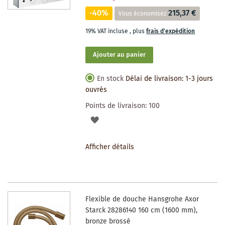
-40%
215,37 €
Vous économisez
19% VAT incluse
,
plus
frais d'expédition
Ajouter au panier
En stock
Délai de livraison: 1-3 jours
ouvrés
Points de livraison:
100
AJOUTER
À
Afficher détails
LA
LISTE
DES
Flexible de douche Hansgrohe Axor
SOUHAITS
Starck 28286140 160 cm (1600 mm),
bronze brossé