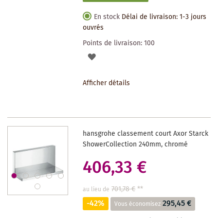
En stock
Délai de livraison: 1-3 jours
ouvrés
Points de livraison:
100
AJOUTER
À
Afficher détails
LA
LISTE
DES
hansgrohe classement court Axor Starck
SOUHAITS
ShowerCollection 240mm, chromé
406,33 €
701,78 €
**
au lieu de
-42%
295,45 €
Vous économisez