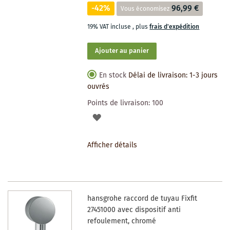
-42%
96,99 €
Vous économisez
19% VAT incluse
,
plus
frais d'expédition
Ajouter au panier
En stock
Délai de livraison: 1-3 jours
ouvrés
Points de livraison:
100
AJOUTER
À
Afficher détails
LA
LISTE
DES
hansgrohe raccord de tuyau Fixfit
SOUHAITS
27451000 avec dispositif anti
refoulement, chromé