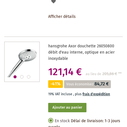
AJOUTER
À
Afficher détails
LA
LISTE
DES
hansgrohe Axor douchette 26050800
SOUHAITS
débit d'eau interne, optique en acier
inoxydable
121,14 €
205,86 €
**
au lieu de
-41%
84,72 €
Vous économisez
19% VAT incluse
,
plus
frais d'expédition
Ajouter au panier
En stock
Délai de livraison: 1-3 jours