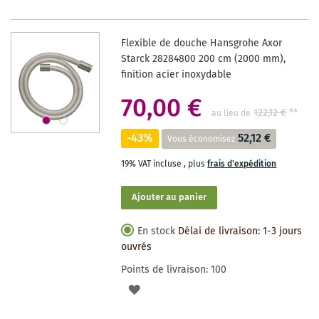
LISTE
DES
Flexible de douche Hansgrohe Axor
SOUHAITS
Starck 28284800 200 cm (2000 mm),
finition acier inoxydable
70,00 €
122,12 €
**
au lieu de
-43%
52,12 €
Vous économisez
19% VAT incluse
,
plus
frais d'expédition
Ajouter au panier
En stock
Délai de livraison: 1-3 jours
ouvrés
Points de livraison:
100
AJOUTER
À