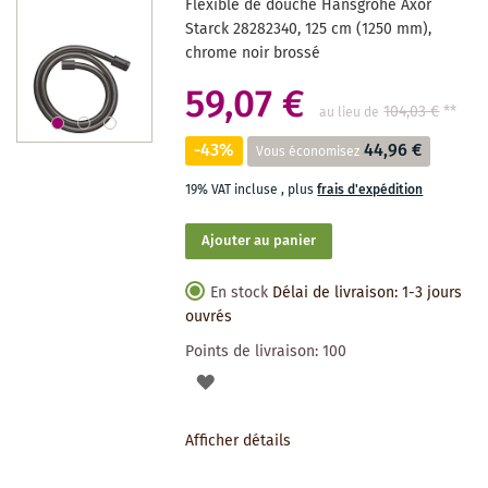
Flexible de douche Hansgrohe Axor
SOUHAITS
Starck 28282340, 125 cm (1250 mm),
chrome noir brossé
59,07 €
104,03 €
**
au lieu de
-43%
44,96 €
Vous économisez
19% VAT incluse
,
plus
frais d'expédition
Ajouter au panier
En stock
Délai de livraison: 1-3 jours
ouvrés
Points de livraison:
100
AJOUTER
À
Afficher détails
LA