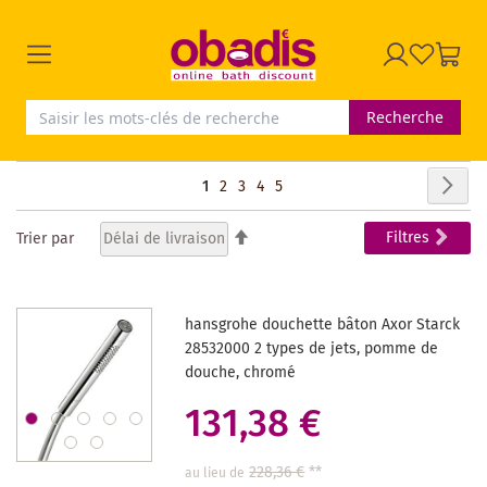
Recherche
Page
Pag
Sui
Vous
Page
Page
Page
Page
1
2
3
4
5
lisez
Par
Filtres
Trier par
ordre
actuellement
décroissant
la
hansgrohe douchette bâton Axor Starck
page
28532000 2 types de jets, pomme de
douche, chromé
131,38 €
228,36 €
**
au lieu de