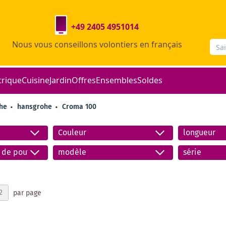
+49 2405 4951014
Nous vous conseillons volontiers en français
trique
Cuisine
Jardin
Offres
Ensembles
Soldes
che
hansgrohe
Croma 100
Couleur
longueur
 de poutre
modèle
série
par page