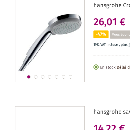
hansgrohe Cr
26,01 €
-47%
Vous écon
19% VAT incluse
,
plus
En stock
Délai d
hansgrohe sav
14,22 €