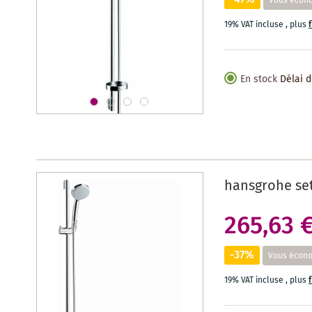
Vous écon
19% VAT incluse
,
plus
En stock
Délai d
hansgrohe set
265,63 
-37%
Vous écon
19% VAT incluse
,
plus