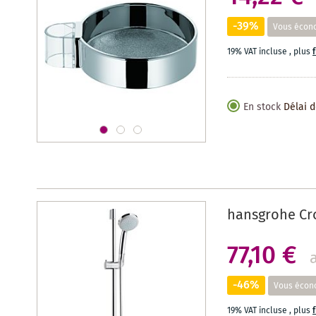
-39%
Vous écon
19% VAT incluse
,
plus
En stock
Délai d
hansgrohe Cro
77,10 €
-46%
Vous écon
19% VAT incluse
,
plus