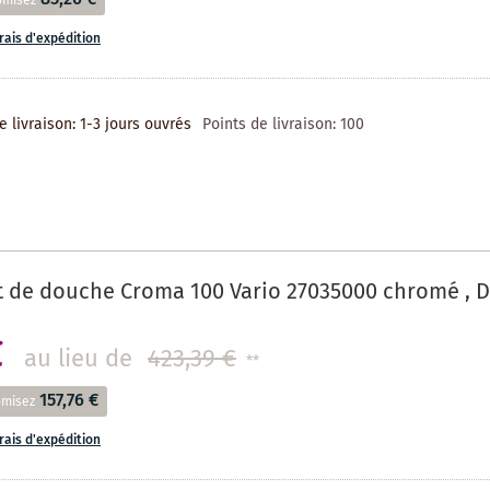
omisez
frais d'expédition
e livraison: 1-3 jours ouvrés
Points de livraison:
100
 de douche Croma 100 Vario 27035000 chromé , DN 
€
au lieu de
423,39 €
**
157,76 €
omisez
frais d'expédition