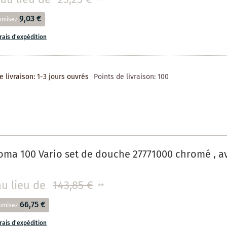
**
9,03 €
omisez
frais d'expédition
e livraison: 1-3 jours ouvrés
Points de livraison:
100
ma 100 Vario set de douche 27771000 chromé , a
au lieu de
143,85 €
**
66,75 €
omisez
frais d'expédition