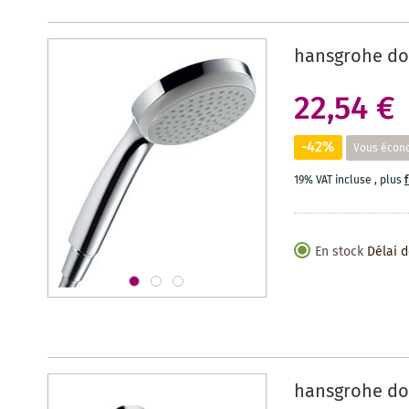
hansgrohe do
22,54 €
-42%
Vous écon
19% VAT incluse
,
plus
En stock
Délai d
hansgrohe do