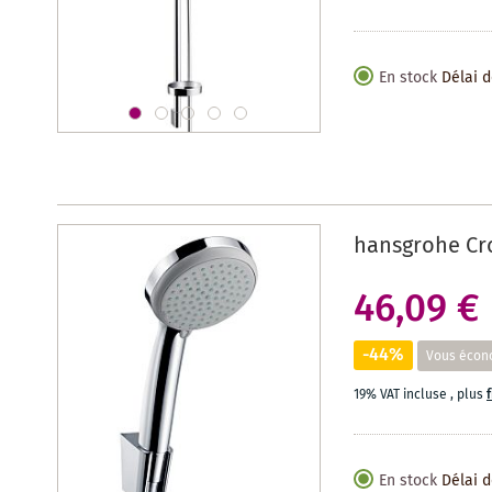
En stock
Délai d
hansgrohe Cro
46,09 €
-44%
Vous écon
19% VAT incluse
,
plus
En stock
Délai d