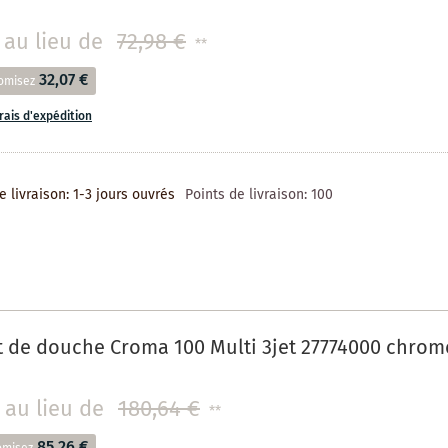
au lieu de
72,98 €
**
32,07 €
omisez
frais d'expédition
e livraison: 1-3 jours ouvrés
Points de livraison:
100
 de douche Croma 100 Multi 3jet 27774000 chrom
au lieu de
180,64 €
**
85,26 €