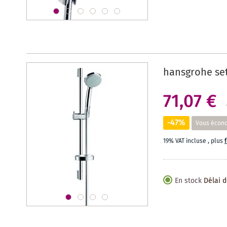
hansgrohe set
71,07 €
-47%
Vous écon
19% VAT incluse
,
plus
En stock
Délai d