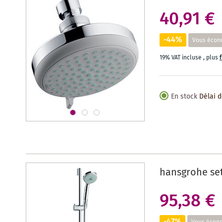
40,91 €
-44%
Vous écon
19% VAT incluse
,
plus
En stock
Délai d
hansgrohe set
95,38 €
-47%