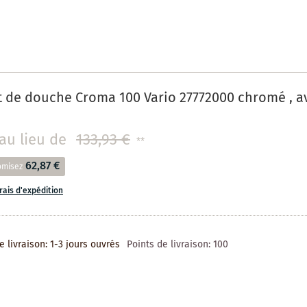
 de douche Croma 100 Vario 27772000 chromé , a
au lieu de
133,93 €
**
62,87 €
omisez
frais d'expédition
e livraison: 1-3 jours ouvrés
Points de livraison:
100