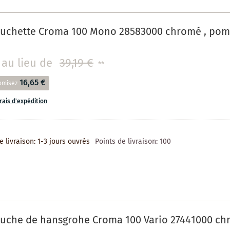
uchette Croma 100 Mono 28583000 chromé , p
au lieu de
39,19 €
**
16,65 €
omisez
frais d'expédition
e livraison: 1-3 jours ouvrés
Points de livraison:
100
uche de hansgrohe Croma 100 Vario 27441000 chr