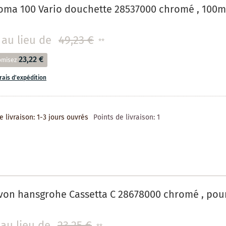
oma 100 Vario douchette 28537000 chromé , 10
au lieu de
49,23 €
**
23,22 €
omisez
frais d'expédition
e livraison: 1-3 jours ouvrés
Points de livraison:
1
on hansgrohe Cassetta C 28678000 chromé , pour
au lieu de
23,25 €