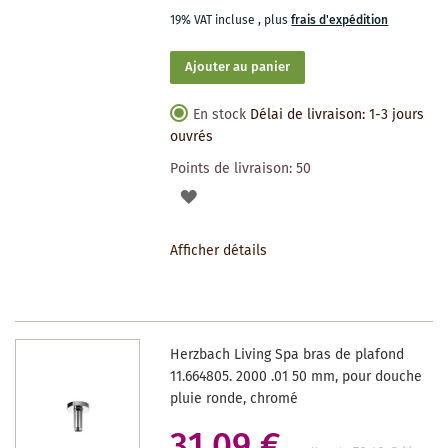
19% VAT incluse
,
plus
frais d'expédition
Ajouter au panier
En stock
Délai de livraison: 1-3 jours
ouvrés
Points de livraison:
50
AJOUTER
À
Afficher détails
LA
LISTE
DES
Herzbach Living Spa bras de plafond
SOUHAITS
11.664805. 2000 .01 50 mm, pour douche
pluie ronde, chromé
31,09 €