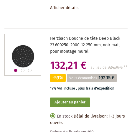
À
Afficher détails
LA
LISTE
DES
Herzbach Douche de tête Deep Black
SOUHAITS
23.600250. 2000 .12 250 mm, noir mat,
pour montage mural
132,21 €
324,36 €
**
au lieu de
-59%
192,15 €
Vous économisez
19% VAT incluse
,
plus
frais d'expédition
Ajouter au panier
En stock
Délai de livraison: 1-3 jours
ouvrés