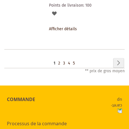
Points de livraison:
100
AJOUTER
À
Afficher détails
LA
LISTE
DES
Page
Pag
Sui
Vous
Page
Page
Page
Page
1
2
3
4
5
SOUHAITS
** prix de gros moyen
lisez
actuellement
la
COMMANDE
page
Processus de la commande