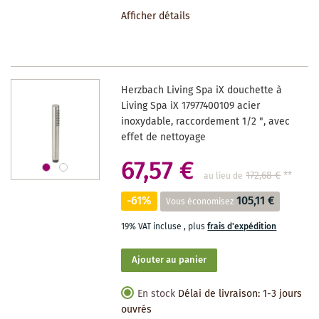
À
Afficher détails
LA
LISTE
DES
Herzbach Living Spa iX douchette à
SOUHAITS
Living Spa iX 17977400109 acier
inoxydable, raccordement 1/2 ", avec
effet de nettoyage
67,57 €
172,68 €
**
au lieu de
-61%
105,11 €
Vous économisez
19% VAT incluse
,
plus
frais d'expédition
Ajouter au panier
En stock
Délai de livraison: 1-3 jours
ouvrés