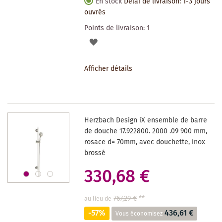
En stock
Délai de livraison: 1-3 jours
ouvrés
Points de livraison:
1
AJOUTER
À
Afficher détails
LA
LISTE
DES
Herzbach Design iX ensemble de barre
SOUHAITS
de douche 17.922800. 2000 .09 900 mm,
rosace d= 70mm, avec douchette, inox
brossé
330,68 €
767,29 €
**
au lieu de
-57%
436,61 €
Vous économisez