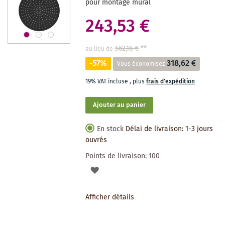
pour montage mural
243,53 €
562,16 €
**
au lieu de
-57%
318,62 €
Vous économisez
19% VAT incluse
,
plus
frais d'expédition
Ajouter au panier
En stock
Délai de livraison: 1-3 jours
ouvrés
Points de livraison:
100
AJOUTER
À
Afficher détails
LA
LISTE