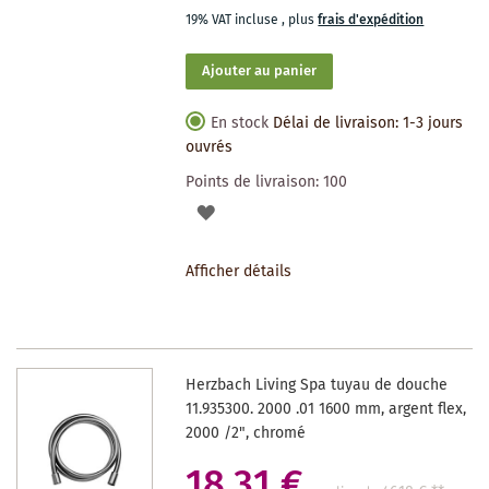
19% VAT incluse
,
plus
frais d'expédition
Ajouter au panier
En stock
Délai de livraison: 1-3 jours
ouvrés
Points de livraison:
100
AJOUTER
À
Afficher détails
LA
LISTE
DES
Herzbach Living Spa tuyau de douche
SOUHAITS
11.935300. 2000 .01 1600 mm, argent flex,
2000 /2", chromé
18,31 €