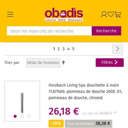
Recherche
Page
Pag
Sui
Vous
Page
Page
Page
Page
1
2
3
4
5
lisez
Par
Filtres
Trier par
ordre
actuellement
décroissant
la
Herzbach Living Spa douchette à main
page
11.677400. pommeau de douche 2000 .01,
pommeau de douche, chromé
26,18 €
64,56 €
**
au lieu de
-59%
38,38 €
Vous économisez