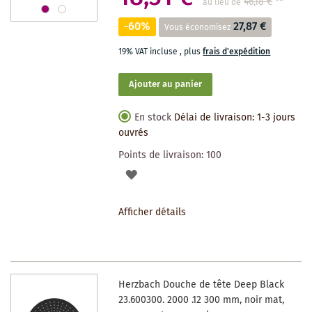
46,18 €
**
au lieu de
-60%
27,87 €
Vous économisez
19% VAT incluse
,
plus
frais d'expédition
Ajouter au panier
En stock
Délai de livraison: 1-3 jours
ouvrés
Points de livraison:
100
AJOUTER
À
Afficher détails
LA
LISTE
DES
Herzbach Douche de tête Deep Black
SOUHAITS
23.600300. 2000 .12 300 mm, noir mat,