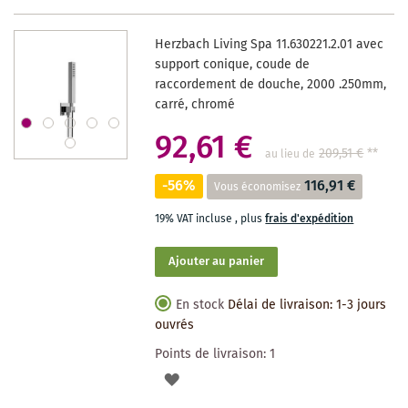
DES
Herzbach Living Spa 11.630221.2.01 avec
SOUHAITS
support conique, coude de
raccordement de douche, 2000 .250mm,
carré, chromé
92,61 €
209,51 €
**
au lieu de
-56%
116,91 €
Vous économisez
19% VAT incluse
,
plus
frais d'expédition
Ajouter au panier
En stock
Délai de livraison: 1-3 jours
ouvrés
Points de livraison:
1
AJOUTER