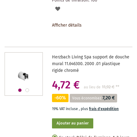
Points de livraison:
100
AJOUTER
À
Afficher détails
LA
LISTE
DES
Herzbach Living Spa support de douche
SOUHAITS
mural 11.646300. 2000 .01 plastique
rigide chromé
4,72 €
11,92 €
**
au lieu de
-60%
7,20 €
Vous économisez
19% VAT incluse
,
plus
frais d'expédition
Ajouter au panier