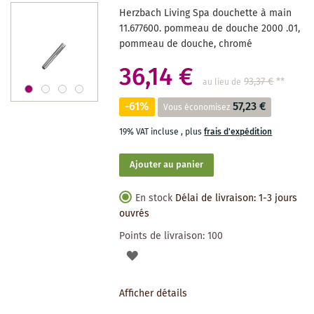
Herzbach Living Spa douchette à main
SOUHAITS
11.677600. pommeau de douche 2000 .01,
pommeau de douche, chromé
36,14 €
93,37 €
**
au lieu de
-61%
57,23 €
Vous économisez
19% VAT incluse
,
plus
frais d'expédition
Ajouter au panier
En stock
Délai de livraison: 1-3 jours
ouvrés
Points de livraison:
100
AJOUTER
À
Afficher détails
LA