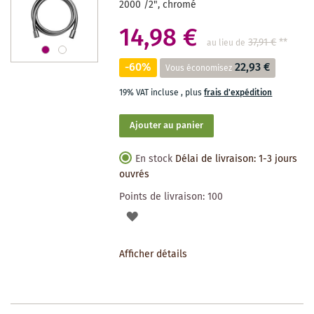
2000 /2", chromé
14,98 €
37,91 €
**
au lieu de
-60%
22,93 €
Vous économisez
19% VAT incluse
,
plus
frais d'expédition
Ajouter au panier
En stock
Délai de livraison: 1-3 jours
ouvrés
Points de livraison:
100
AJOUTER
À
Afficher détails
LA
LISTE
DES