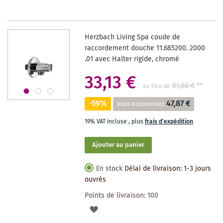
LISTE
DES
Herzbach Living Spa coude de
SOUHAITS
raccordement douche 11.685200. 2000
.01 avec Halter rigide, chromé
33,13 €
81,00 €
**
au lieu de
-59%
47,87 €
Vous économisez
19% VAT incluse
,
plus
frais d'expédition
Ajouter au panier
En stock
Délai de livraison: 1-3 jours
ouvrés
Points de livraison:
100
AJOUTER