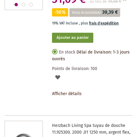
70,48 €
**
au lieu de
-56%
39,39 €
Vous économisez
19% VAT incluse
,
plus
frais d'expédition
Ajouter au panier
En stock
Délai de livraison: 1-3 jours
ouvrés
Points de livraison:
100
AJOUTER
À
Afficher détails
LA
LISTE
DES
Herzbach Living Spa tuyau de douche
SOUHAITS
11.925300. 2000 .01 1250 mm, argent flex,