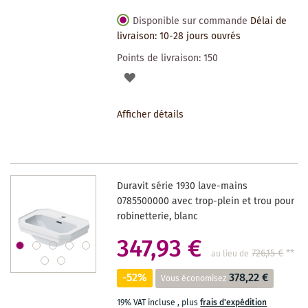
Disponible sur commande
Délai de
livraison: 10-28 jours ouvrés
Points de livraison:
150
AJOUTER
À
Afficher détails
LA
LISTE
DES
Duravit série 1930 lave-mains
SOUHAITS
0785500000 avec trop-plein et trou pour
robinetterie, blanc
347,93 €
726,15 €
**
au lieu de
-52%
378,22 €
Vous économisez
19% VAT incluse
,
plus
frais d'expédition