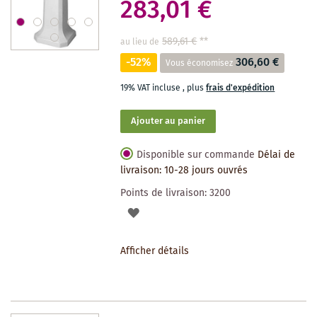
283,01 €
589,61 €
**
au lieu de
-52%
306,60 €
Vous économisez
19% VAT incluse
,
plus
frais d'expédition
Ajouter au panier
Disponible sur commande
Délai de
livraison: 10-28 jours ouvrés
Points de livraison:
3200
AJOUTER
À
Afficher détails
LA
LISTE
DES