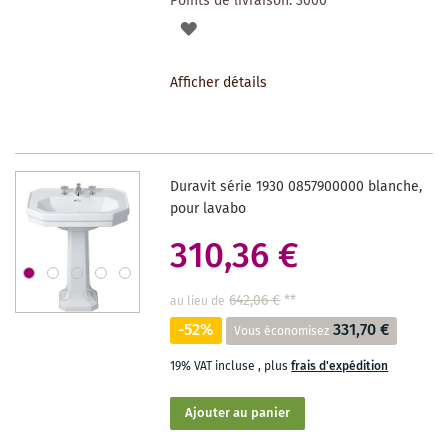
Points de livraison:
3000
AJOUTER
À
Afficher détails
LA
LISTE
DES
Duravit série 1930 0857900000 blanche,
SOUHAITS
pour lavabo
310,36 €
642,06 €
**
au lieu de
-52%
331,70 €
Vous économisez
19% VAT incluse
,
plus
frais d'expédition
Ajouter au panier