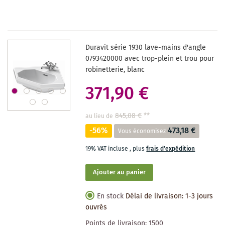
LA
LISTE
DES
Duravit série 1930 lave-mains d'angle
SOUHAITS
0793420000 avec trop-plein et trou pour
robinetterie, blanc
371,90 €
845,08 €
**
au lieu de
-56%
473,18 €
Vous économisez
19% VAT incluse
,
plus
frais d'expédition
Ajouter au panier
En stock
Délai de livraison: 1-3 jours
ouvrés
Points de livraison:
1500