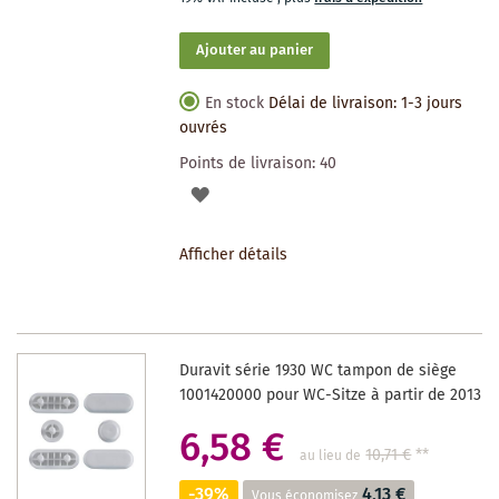
Ajouter au panier
En stock
Délai de livraison: 1-3 jours
ouvrés
Points de livraison:
40
AJOUTER
À
Afficher détails
LA
LISTE
DES
Duravit série 1930 WC tampon de siège
SOUHAITS
1001420000 pour WC-Sitze à partir de 2013
6,58 €
10,71 €
**
au lieu de
-39%
4,13 €
Vous économisez