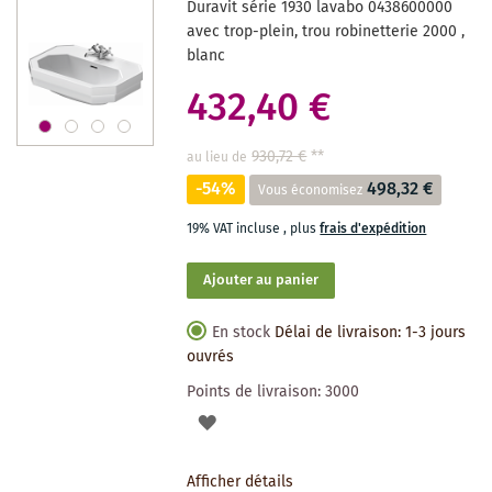
Duravit série 1930 lavabo 0438600000
SOUHAITS
avec trop-plein, trou robinetterie 2000 ,
blanc
432,40 €
930,72 €
**
au lieu de
-54%
498,32 €
Vous économisez
19% VAT incluse
,
plus
frais d'expédition
Ajouter au panier
En stock
Délai de livraison: 1-3 jours
ouvrés
Points de livraison:
3000
AJOUTER
À
Afficher détails