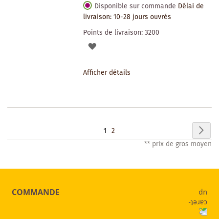
Disponible sur commande
Délai de
livraison: 10-28 jours ouvrés
Points de livraison:
3200
AJOUTER
À
Afficher détails
LA
LISTE
DES
Page
Pag
Sui
Vous
Page
1
2
SOUHAITS
** prix de gros moyen
lisez
actuellement
la
COMMANDE
page