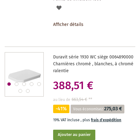
AJOUTER
À
Afficher détails
LA
LISTE
DES
Duravit série 1930 WC siège 0064890000
SOUHAITS
Charnières chromé , blanches, à chromé
ralentie
388,51 €
663,54 €
**
au lieu de
-41%
275,03 €
Vous économisez
19% VAT incluse
,
plus
frais d'expédition
Ajouter au panier