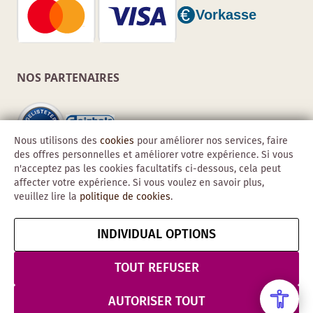
NOS PARTENAIRES
Nous utilisons des
cookies
pour améliorer nos services, faire
des offres personnelles et améliorer votre expérience. Si vous
n'acceptez pas les cookies facultatifs ci-dessous, cela peut
affecter votre expérience. Si vous voulez en savoir plus,
veuillez lire la
politique de cookies
.
INDIVIDUAL OPTIONS
Copyright © 2026 Obadis GmbH
Mentions
CGV
Confidentialité
Résilier le contrat
TOUT REFUSER
légales
& Sécurité
AUTORISER TOUT