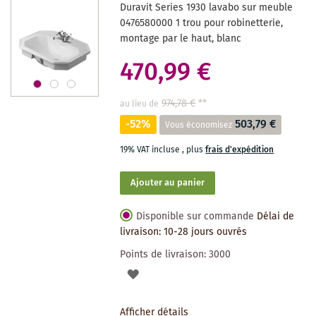
Duravit Series 1930 lavabo sur meuble
SOUHAITS
0476580000 1 trou pour robinetterie,
montage par le haut, blanc
470,99 €
974,78 €
**
au lieu de
-52%
503,79 €
Vous économisez
19% VAT incluse
,
plus
frais d'expédition
Ajouter au panier
Disponible sur commande
Délai de
livraison: 10-28 jours ouvrés
Points de livraison:
3000
AJOUTER
À
Afficher détails