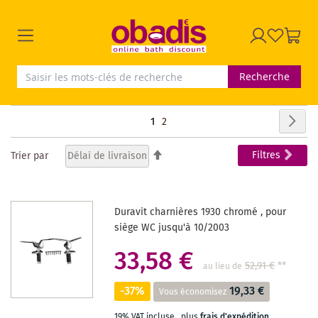
Recherche
Page
Pag
Sui
Vous
Page
1
2
lisez
Par
Filtres
Trier par
ordre
actuellement
décroissant
la
Duravit charnières 1930 chromé , pour
page
siège WC jusqu'à 10/2003
33,58 €
52,91 €
**
au lieu de
-37%
19,33 €
Vous économisez
19% VAT incluse
,
plus
frais d'expédition