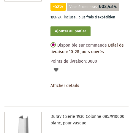
-52%
602,43 €
Vous économisez
19% VAT incluse
,
plus
frais d'expédition
Ajouter au panier
Disponible sur commande
Délai de
livraison: 10-28 jours ouvrés
Points de livraison:
3000
AJOUTER
À
Afficher détails
LA
LISTE
DES
Duravit Serie 1930 Colonne 0857910000
SOUHAITS
blanc, pour vasque