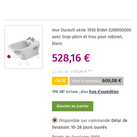
LA
LISTE
DES
mur Duravit série 1930 Bidet 0266100000
SOUHAITS
avec trop-plein et trou pour robinet,
blanc
528,16 €
1 137,24 €
**
au lieu de
-54%
609,08 €
Vous économisez
19% VAT incluse
,
plus
frais d'expédition
Ajouter au panier
Disponible sur commande
Délai de
livraison: 10-28 jours ouvrés