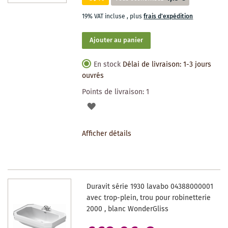
19% VAT incluse
,
plus
frais d'expédition
Ajouter au panier
En stock
Délai de livraison: 1-3 jours
ouvrés
Points de livraison:
1
AJOUTER
À
Afficher détails
LA
LISTE
DES
Duravit série 1930 lavabo 04388000001
SOUHAITS
avec trop-plein, trou pour robinetterie
2000 , blanc WonderGliss