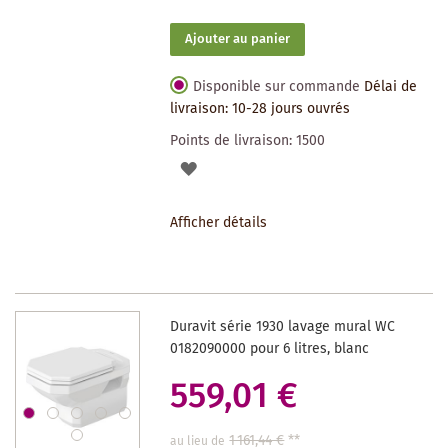
Ajouter au panier
Disponible sur commande
Délai de
livraison: 10-28 jours ouvrés
Points de livraison:
1500
AJOUTER
À
Afficher détails
LA
LISTE
DES
Duravit série 1930 lavage mural WC
SOUHAITS
0182090000 pour 6 litres, blanc
559,01 €
1 161,44 €
**
au lieu de