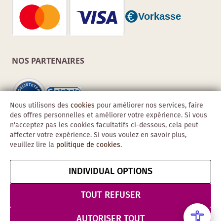
NOS PARTENAIRES
Nous utilisons des
cookies
pour améliorer nos services, faire
des offres personnelles et améliorer votre expérience. Si vous
n'acceptez pas les cookies facultatifs ci-dessous, cela peut
affecter votre expérience. Si vous voulez en savoir plus,
veuillez lire la
politique de cookies
.
INDIVIDUAL OPTIONS
Copyright © 2026 Obadis GmbH
Mentions
CGV
Confidentialité
Résilier le contrat
TOUT REFUSER
légales
& Sécurité
AUTORISER TOUT