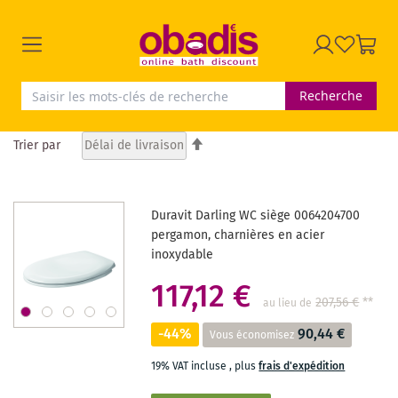
Recherche
Par
Trier par
ordre
décroissant
Duravit Darling WC siège 0064204700
pergamon, charnières en acier
inoxydable
117,12 €
207,56 €
**
au lieu de
-44%
90,44 €
Vous économisez
19% VAT incluse
,
plus
frais d'expédition