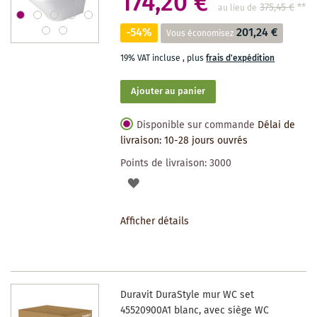
174,20 €
375,45 €
**
au lieu de
-54%
201,24 €
Vous économisez
19% VAT incluse
,
plus
frais d'expédition
Ajouter au panier
Disponible sur commande
Délai de
livraison: 10-28 jours ouvrés
Points de livraison:
3000
AJOUTER
À
Afficher détails
LA
LISTE
DES
Duravit DuraStyle mur WC set
SOUHAITS
45520900A1 blanc, avec siège WC