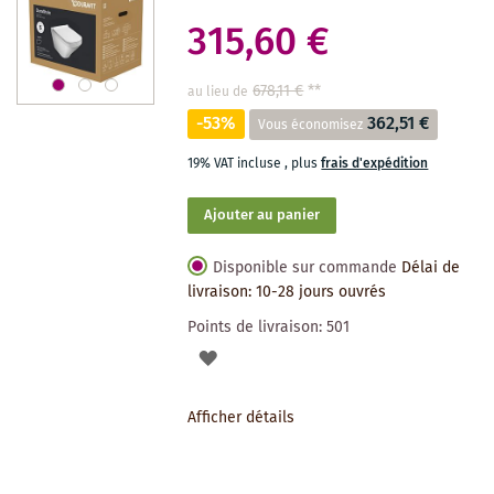
315,60 €
678,11 €
**
au lieu de
-53%
362,51 €
Vous économisez
19% VAT incluse
,
plus
frais d'expédition
Ajouter au panier
Disponible sur commande
Délai de
livraison: 10-28 jours ouvrés
Points de livraison:
501
AJOUTER
À
Afficher détails
LA
LISTE