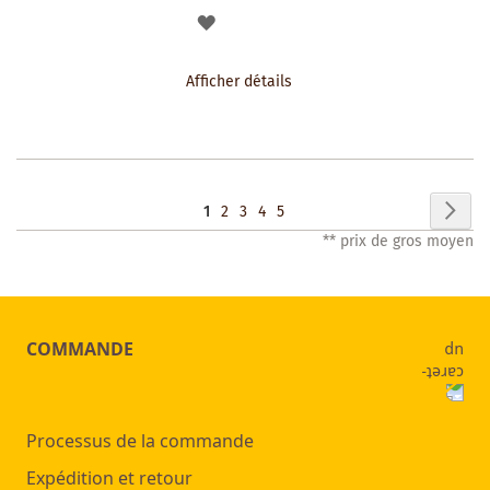
AJOUTER
À
Afficher détails
LA
LISTE
DES
Page
Pag
Sui
Vous
Page
Page
Page
Page
1
2
3
4
5
SOUHAITS
** prix de gros moyen
lisez
actuellement
la
COMMANDE
page
Processus de la commande
Expédition et retour