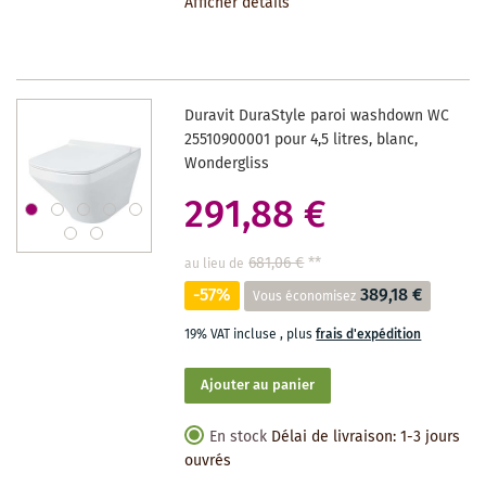
Afficher détails
LA
LISTE
DES
Duravit DuraStyle paroi washdown WC
SOUHAITS
25510900001 pour 4,5 litres, blanc,
Wondergliss
291,88 €
681,06 €
**
au lieu de
-57%
389,18 €
Vous économisez
19% VAT incluse
,
plus
frais d'expédition
Ajouter au panier
En stock
Délai de livraison: 1-3 jours
ouvrés