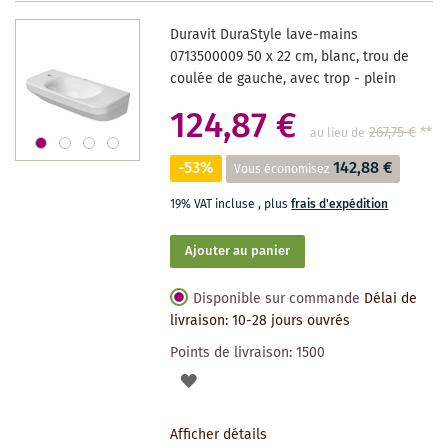
DES
Duravit DuraStyle lave-mains
SOUHAITS
0713500009 50 x 22 cm, blanc, trou de
coulée de gauche, avec trop - plein
124,87 €
267,75 €
**
au lieu de
-53%
142,88 €
Vous économisez
19% VAT incluse
,
plus
frais d'expédition
Ajouter au panier
Disponible sur commande
Délai de
livraison: 10-28 jours ouvrés
Points de livraison:
1500
AJOUTER
À
Afficher détails