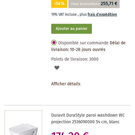
-54%
255,71 €
Vous économisez
19% VAT incluse
,
plus
frais d'expédition
Ajouter au panier
Disponible sur commande
Délai de
livraison: 10-28 jours ouvrés
Points de livraison:
3000
AJOUTER
À
Afficher détails
LA
LISTE
DES
Duravit DuraStyle paroi washdown WC
SOUHAITS
projection 2536090000 54 cm, blanc