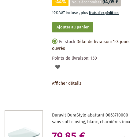
-44%
94,05 €
Vous économisez
19% VAT incluse
,
plus
frais d'expédition
Ajouter au panier
En stock
Délai de livraison: 1-3 jours
ouvrés
Points de livraison:
150
AJOUTER
À
Afficher détails
LA
LISTE
DES
Duravit DuraStyle abattant 0063710000
SOUHAITS
sans soft closing, blanc, charnières inox
79,85 €