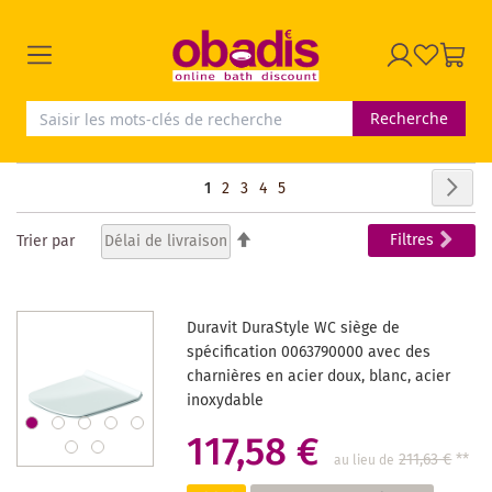
Recherche
Page
Pag
Sui
Vous
Page
Page
Page
Page
1
2
3
4
5
lisez
Par
Filtres
Trier par
ordre
actuellement
décroissant
la
Duravit DuraStyle WC siège de
page
spécification 0063790000 avec des
charnières en acier doux, blanc, acier
inoxydable
117,58 €
211,63 €
**
au lieu de