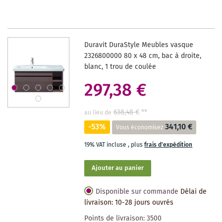
LA
LISTE
DES
Duravit DuraStyle Meubles vasque
SOUHAITS
2326800000 80 x 48 cm, bac à droite,
blanc, 1 trou de coulée
297,38 €
638,48 €
**
au lieu de
-53%
341,10 €
Vous économisez
19% VAT incluse
,
plus
frais d'expédition
Ajouter au panier
Disponible sur commande
Délai de
livraison: 10-28 jours ouvrés
Points de livraison:
3500