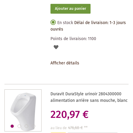
Ajouter au panier
En stock
Délai de livraison: 1-3 jours
ouvrés
Points de livraison:
1100
AJOUTER
À
Afficher détails
LA
LISTE
DES
Duravit DuraStyle urinoir 2804300000
SOUHAITS
alimentation arrière sans mouche, blanc
220,97 €
476,68 €
**
au lieu de