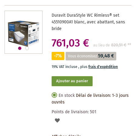
DES
Duravit DuraStyle WC Rimless® set
SOUHAITS
45510900A1 blanc, avec abattant, sans
bride
761,03 €
820,51 €
**
au lieu de
-7%
59,48 €
Vous économisez
19% VAT incluse
,
plus
frais d'expédition
Ajouter au panier
En stock
Délai de livraison: 1-3 jours
ouvrés
Points de livraison:
501
AJOUTER
À