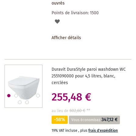
ouvrés
Points de livraison:
1500
AJOUTER
À
Afficher détails
LA
LISTE
DES
Duravit DuraStyle paroi washdown WC
SOUHAITS
2551090000 pour 4,5 litres, blanc,
cerclées
255,48 €
602,60 €
**
au lieu de
-58%
347,12 €
Vous économisez
19% VAT incluse
,
plus
frais d'expédition