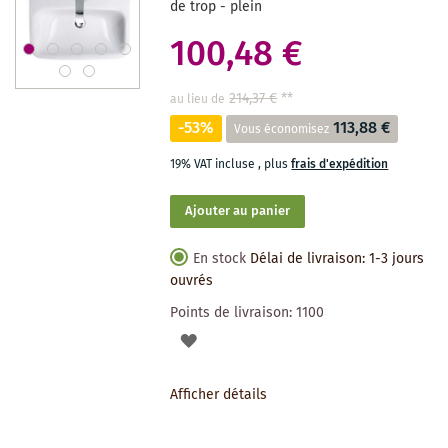
de trop - plein
100,48 €
214,37 €
**
au lieu de
-53%
113,88 €
Vous économisez
19% VAT incluse
,
plus
frais d'expédition
Ajouter au panier
En stock
Délai de livraison: 1-3 jours
ouvrés
Points de livraison:
1100
AJOUTER
À
Afficher détails
LA
LISTE