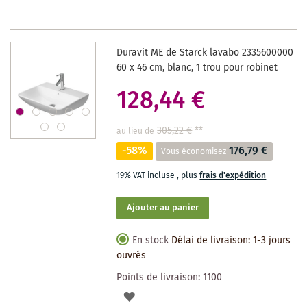
LISTE
DES
Duravit ME de Starck lavabo 2335600000
SOUHAITS
60 x 46 cm, blanc, 1 trou pour robinet
128,44 €
305,22 €
**
au lieu de
-58%
176,79 €
Vous économisez
19% VAT incluse
,
plus
frais d'expédition
Ajouter au panier
En stock
Délai de livraison: 1-3 jours
ouvrés
Points de livraison:
1100
AJOUTER