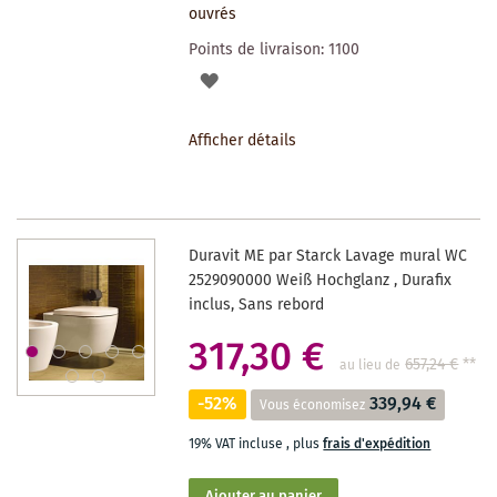
ouvrés
Points de livraison:
1100
AJOUTER
À
Afficher détails
LA
LISTE
DES
Duravit ME par Starck Lavage mural WC
SOUHAITS
2529090000 Weiß Hochglanz , Durafix
inclus, Sans rebord
317,30 €
657,24 €
**
au lieu de
-52%
339,94 €
Vous économisez
19% VAT incluse
,
plus
frais d'expédition
Ajouter au panier