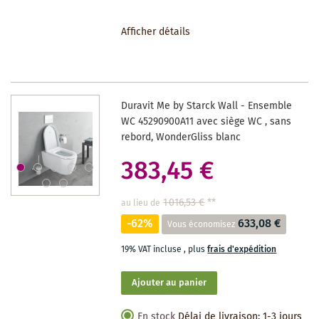
À
Afficher détails
LA
LISTE
DES
Duravit Me by Starck Wall - Ensemble
SOUHAITS
WC 45290900A11 avec siège WC , sans
rebord, WonderGliss blanc
383,45 €
1 016,53 €
**
au lieu de
-62%
633,08 €
Vous économisez
19% VAT incluse
,
plus
frais d'expédition
Ajouter au panier
En stock
Délai de livraison: 1-3 jours