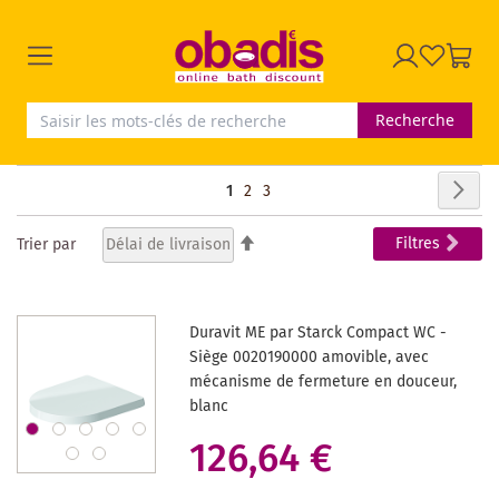
Recherche
Page
Pag
Sui
Vous
Page
Page
1
2
3
lisez
Par
Filtres
Trier par
ordre
actuellement
décroissant
la
Duravit ME par Starck Compact WC -
page
Siège 0020190000 amovible, avec
mécanisme de fermeture en douceur,
blanc
126,64 €