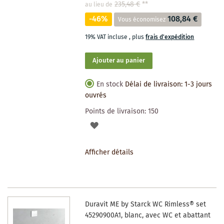
235,48 €
**
au lieu de
-46%
108,84 €
Vous économisez
19% VAT incluse
,
plus
frais d'expédition
Ajouter au panier
En stock
Délai de livraison: 1-3 jours
ouvrés
Points de livraison:
150
AJOUTER
À
Afficher détails
LA
LISTE
DES
Duravit ME by Starck WC Rimless® set
SOUHAITS
45290900A1, blanc, avec WC et abattant