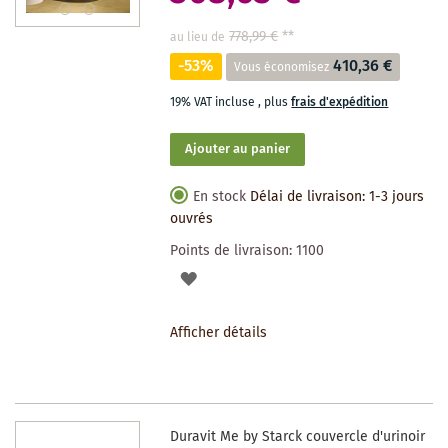
778,99 €
**
au lieu de
-53%
410,36 €
Vous économisez
19% VAT incluse
,
plus
frais d'expédition
Ajouter au panier
En stock
Délai de livraison: 1-3 jours
ouvrés
Points de livraison:
1100
AJOUTER
À
Afficher détails
LA
LISTE
DES
Duravit Me by Starck couvercle d'urinoir