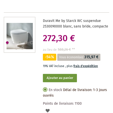
LISTE
DES
Duravit Me by Starck WC suspendue
SOUHAITS
2530090000 blanc, sans bride, compacte
272,30 €
588,26 €
**
au lieu de
-54%
315,97 €
Vous économisez
19% VAT incluse
,
plus
frais d'expédition
Ajouter au panier
En stock
Délai de livraison: 1-3 jours
ouvrés
Points de livraison:
1100
AJOUTER