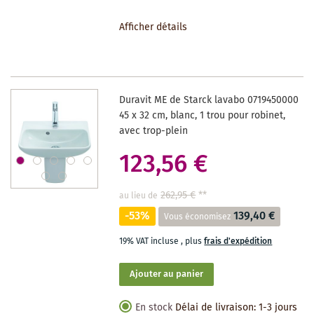
À
Afficher détails
LA
LISTE
DES
Duravit ME de Starck lavabo 0719450000
SOUHAITS
45 x 32 cm, blanc, 1 trou pour robinet,
avec trop-plein
123,56 €
262,95 €
**
au lieu de
-53%
139,40 €
Vous économisez
19% VAT incluse
,
plus
frais d'expédition
Ajouter au panier
En stock
Délai de livraison: 1-3 jours