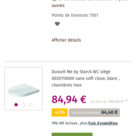
ouvrés
Points de livraison:
1501
AJOUTER
À
Afficher détails
LA
LISTE
DES
Duravit Me by Starck WC siège
SOUHAITS
0020110000 sans soft close, blanc ,
charnières inox
84,94 €
149,35 €
**
au lieu de
-43%
64,40 €
Vous économisez
19% VAT incluse
,
plus
frais d'expédition