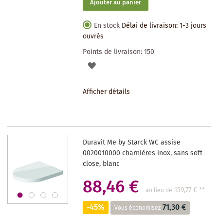
Ajouter au panier
En stock
Délai de livraison: 1-3 jours
ouvrés
Points de livraison:
150
AJOUTER
À
Afficher détails
LA
LISTE
DES
Duravit Me by Starck WC assise
SOUHAITS
0020010000 charnières inox, sans soft
close, blanc
88,46 €
159,77 €
**
au lieu de
-45%
71,30 €
Vous économisez