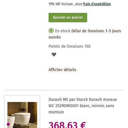
19% VAT incluse
,
plus
frais d'expédition
Ajouter au panier
En stock
Délai de livraison: 1-3 jours
ouvrés
Points de livraison:
150
AJOUTER
À
Afficher détails
LA
LISTE
DES
Duravit ME par Starck Duravit muraux
SOUHAITS
WC 25290900001 blanc, mirroir, sans
monture
368,63 €