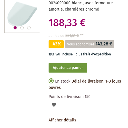
SOUHAITS
0024090000 blanc , avec fermeture
amortie, charnières chromé
188,33 €
331,61 €
**
au lieu de
-43%
143,28 €
Vous économisez
19% VAT incluse
,
plus
frais d'expédition
Ajouter au panier
En stock
Délai de livraison: 1-3 jours
ouvrés
Points de livraison:
150
AJOUTER
À
Afficher détails
LA