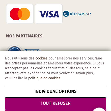
NOS PARTENAIRES
Nous utilisons des
cookies
pour améliorer nos services, faire
des offres personnelles et améliorer votre expérience. Si vous
n'acceptez pas les cookies facultatifs ci-dessous, cela peut
affecter votre expérience. Si vous voulez en savoir plus,
veuillez lire la
politique de cookies
.
INDIVIDUAL OPTIONS
Copyright © 2026 Obadis GmbH
Mentions
CGV
Confidentialité
Résilier le contrat
TOUT REFUSER
légales
& Sécurité