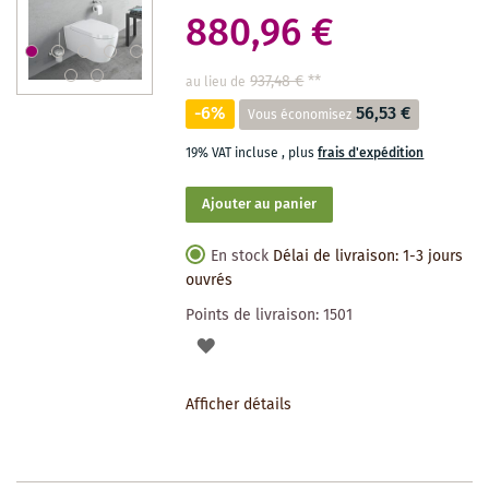
880,96 €
937,48 €
**
au lieu de
-6%
56,53 €
Vous économisez
19% VAT incluse
,
plus
frais d'expédition
Ajouter au panier
En stock
Délai de livraison: 1-3 jours
ouvrés
Points de livraison:
1501
AJOUTER
À
Afficher détails
LA
LISTE