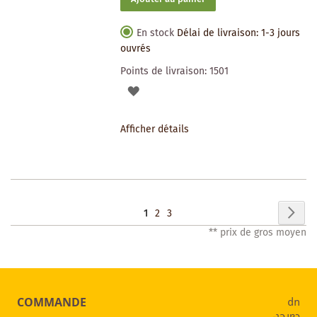
En stock
Délai de livraison: 1-3 jours
ouvrés
Points de livraison:
1501
AJOUTER
À
Afficher détails
LA
LISTE
DES
Page
Pag
Sui
Vous
Page
Page
1
2
3
SOUHAITS
** prix de gros moyen
lisez
actuellement
la
COMMANDE
page