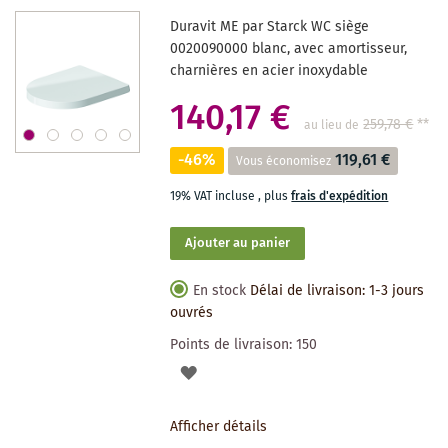
DES
Duravit ME par Starck WC siège
SOUHAITS
0020090000 blanc, avec amortisseur,
charnières en acier inoxydable
140,17 €
259,78 €
**
au lieu de
-46%
119,61 €
Vous économisez
19% VAT incluse
,
plus
frais d'expédition
Ajouter au panier
En stock
Délai de livraison: 1-3 jours
ouvrés
Points de livraison:
150
AJOUTER
À
Afficher détails
LA