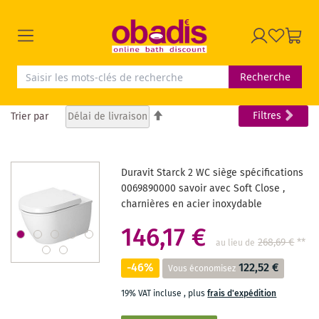
Recherche
Par
Filtres
Trier par
ordre
décroissant
Duravit Starck 2 WC siège spécifications
0069890000 savoir avec Soft Close ,
charnières en acier inoxydable
146,17 €
268,69 €
**
au lieu de
-46%
122,52 €
Vous économisez
19% VAT incluse
,
plus
frais d'expédition