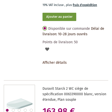
19% VAT incluse
,
plus
frais d'expédition
Ajouter au panier
Disponible sur commande
Délai de
livraison: 10-28 jours ouvrés
Points de livraison:
50
AJOUTER
À
Afficher détails
LA
LISTE
DES
Duravit Starck 2 WC siège de
SOUHAITS
spécification 0063390000 blanc, version
étendue, Plan souple
163,98 €