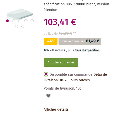
SOUHAITS
spécification 0063320000 blanc, version
étendue
103,41 €
184,90 €
**
au lieu de
-44%
81,49 €
Vous économisez
19% VAT incluse
,
plus
frais d'expédition
Ajouter au panier
Disponible sur commande
Délai de
livraison: 10-28 jours ouvrés
Points de livraison:
150
AJOUTER
À
Afficher détails
LA