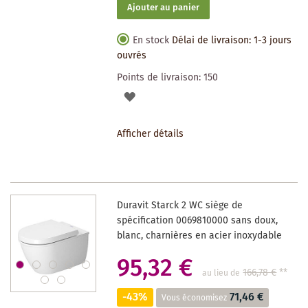
Ajouter au panier
En stock
Délai de livraison: 1-3 jours
ouvrés
Points de livraison:
150
AJOUTER
À
Afficher détails
LA
LISTE
DES
Duravit Starck 2 WC siège de
SOUHAITS
spécification 0069810000 sans doux,
blanc, charnières en acier inoxydable
95,32 €
166,78 €
**
au lieu de
-43%
71,46 €
Vous économisez