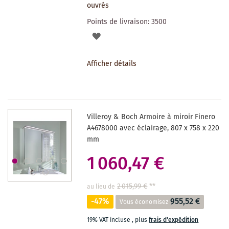
ouvrés
Points de livraison:
3500
AJOUTER
À
Afficher détails
LA
LISTE
DES
Villeroy & Boch Armoire à miroir Finero
SOUHAITS
A4678000 avec éclairage, 807 x 758 x 220
mm
1 060,47 €
2 015,99 €
**
au lieu de
-47%
955,52 €
Vous économisez
19% VAT incluse
,
plus
frais d'expédition