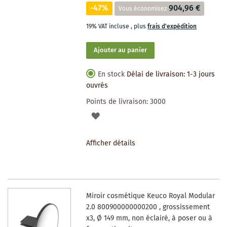
-47%
904,96 €
Vous économisez
19% VAT incluse
,
plus
frais d'expédition
Ajouter au panier
En stock
Délai de livraison: 1-3 jours
ouvrés
Points de livraison:
3000
AJOUTER
À
Afficher détails
LA
LISTE
DES
Miroir cosmétique Keuco Royal Modular
SOUHAITS
2.0 800900000000200 , grossissement
x3, Ø 149 mm, non éclairé, à poser ou à