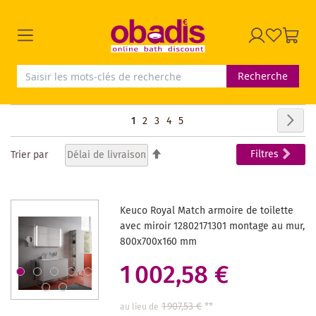
Recherche
Page
Pag
Sui
Vous
Page
Page
Page
Page
1
2
3
4
5
lisez
Par
Filtres
Trier par
ordre
actuellement
décroissant
la
Keuco Royal Match armoire de toilette
page
avec miroir 12802171301 montage au mur,
800x700x160 mm
1 002,58 €
1 907,53 €
**
au lieu de