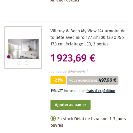
Afficher détails
LA
LISTE
DES
Villeroy & Boch My View 14+ armoire de
SOUHAITS
toilette avec miroir A4331300 130 x 75 x
17,3 cm, éclairage LED, 3 portes
1 923,69 €
2 421,65 €
**
au lieu de
-21%
497,96 €
Vous économisez
19% VAT incluse
,
plus
frais d'expédition
Ajouter au panier
En stock
Délai de livraison: 1-3 jours
ouvrés