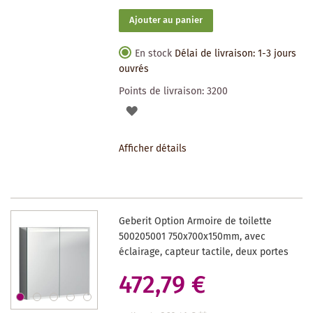
Ajouter au panier
En stock
Délai de livraison: 1-3 jours
ouvrés
Points de livraison:
3200
AJOUTER
À
Afficher détails
LA
LISTE
DES
Geberit Option Armoire de toilette
SOUHAITS
500205001 750x700x150mm, avec
éclairage, capteur tactile, deux portes
472,79 €