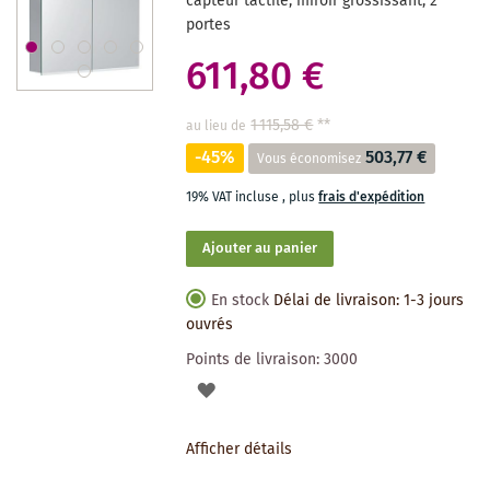
capteur tactile, miroir grossissant, 2
portes
611,80 €
1 115,58 €
**
au lieu de
-45%
503,77 €
Vous économisez
19% VAT incluse
,
plus
frais d'expédition
Ajouter au panier
En stock
Délai de livraison: 1-3 jours
ouvrés
Points de livraison:
3000
AJOUTER
À
Afficher détails
LA