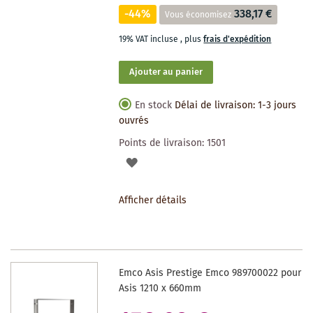
-44%
338,17 €
Vous économisez
19% VAT incluse
,
plus
frais d'expédition
Ajouter au panier
En stock
Délai de livraison: 1-3 jours
ouvrés
Points de livraison:
1501
AJOUTER
À
Afficher détails
LA
LISTE
DES
Emco Asis Prestige Emco 989700022 pour
SOUHAITS
Asis 1210 x 660mm