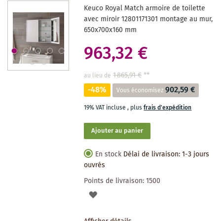
Keuco Royal Match armoire de toilette
SOUHAITS
avec miroir 12801171301 montage au mur,
650x700x160 mm
963,32 €
1 865,91 €
**
au lieu de
-48%
902,59 €
Vous économisez
19% VAT incluse
,
plus
frais d'expédition
Ajouter au panier
En stock
Délai de livraison: 1-3 jours
ouvrés
Points de livraison:
1500
AJOUTER
À