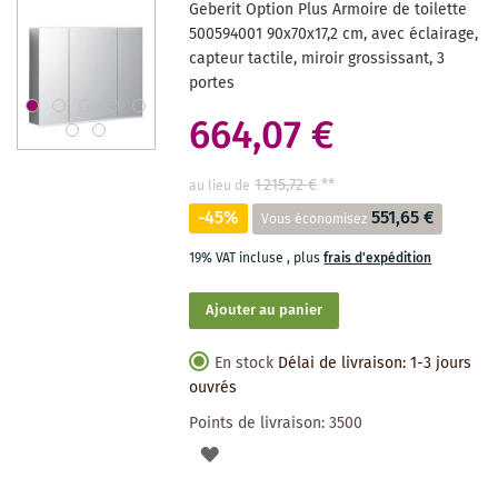
Geberit Option Plus Armoire de toilette
SOUHAITS
500594001 90x70x17,2 cm, avec éclairage,
capteur tactile, miroir grossissant, 3
portes
664,07 €
1 215,72 €
**
au lieu de
-45%
551,65 €
Vous économisez
19% VAT incluse
,
plus
frais d'expédition
Ajouter au panier
En stock
Délai de livraison: 1-3 jours
ouvrés
Points de livraison:
3500
AJOUTER
À