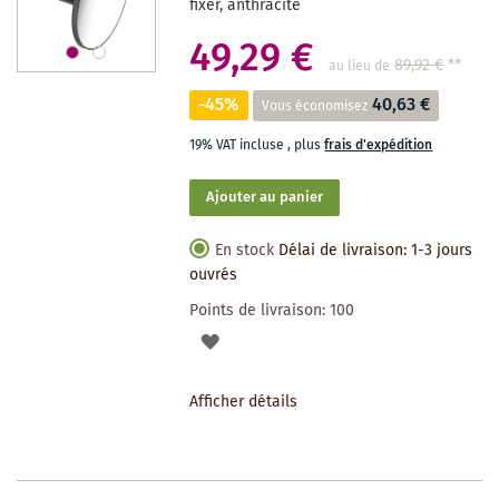
fixer, anthracite
49,29 €
89,92 €
**
au lieu de
-45%
40,63 €
Vous économisez
19% VAT incluse
,
plus
frais d'expédition
Ajouter au panier
En stock
Délai de livraison: 1-3 jours
ouvrés
Points de livraison:
100
AJOUTER
À
Afficher détails
LA
LISTE
DES