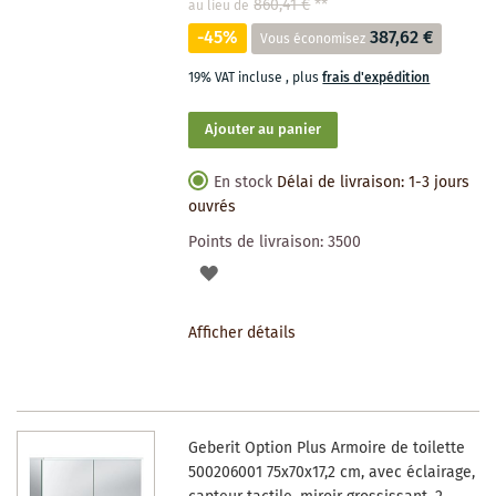
860,41 €
**
au lieu de
-45%
387,62 €
Vous économisez
19% VAT incluse
,
plus
frais d'expédition
Ajouter au panier
En stock
Délai de livraison: 1-3 jours
ouvrés
Points de livraison:
3500
AJOUTER
À
Afficher détails
LA
LISTE
DES
Geberit Option Plus Armoire de toilette
SOUHAITS
500206001 75x70x17,2 cm, avec éclairage,