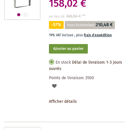
158,02 €
368,50 €
**
au lieu de
-57%
210,48 €
Vous économisez
19% VAT incluse
,
plus
frais d'expédition
Ajouter au panier
En stock
Délai de livraison: 1-3 jours
ouvrés
Points de livraison:
3500
AJOUTER
À
Afficher détails
LA
LISTE
DES