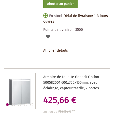
Ajouter au panier
En stock
Délai de livraison: 1-3 jours
ouvrés
Points de livraison:
3500
AJOUTER
À
Afficher détails
LA
LISTE
DES
Armoire de toilette Geberit Option
SOUHAITS
500582001 600x700x150mm, avec
éclairage, capteur tactile, 2 portes
425,66 €
763,84 €
**
au lieu de