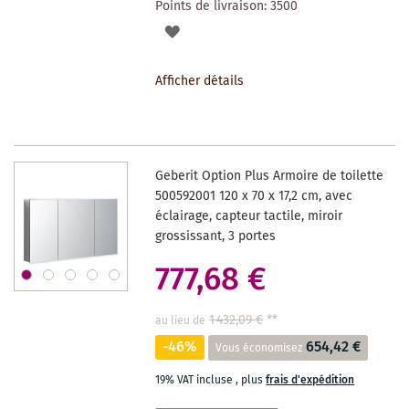
Points de livraison:
3500
AJOUTER
À
Afficher détails
LA
LISTE
DES
Geberit Option Plus Armoire de toilette
SOUHAITS
500592001 120 x 70 x 17,2 cm, avec
éclairage, capteur tactile, miroir
grossissant, 3 portes
777,68 €
1 432,09 €
**
au lieu de
-46%
654,42 €
Vous économisez
19% VAT incluse
,
plus
frais d'expédition