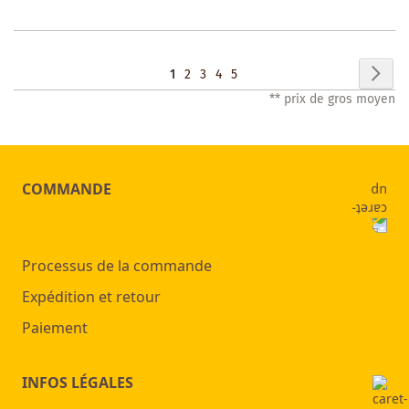
LISTE
DES
Page
Pag
Sui
Vous
Page
Page
Page
Page
1
2
3
4
5
SOUHAITS
** prix de gros moyen
lisez
actuellement
la
COMMANDE
page
Processus de la commande
Expédition et retour
Paiement
INFOS LÉGALES