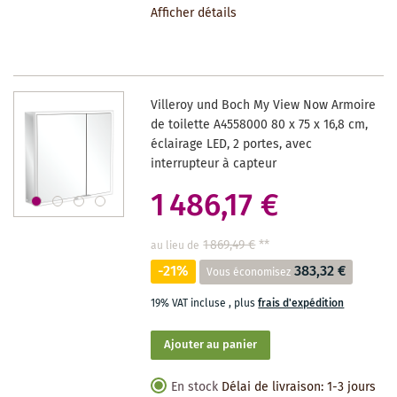
Afficher détails
LA
LISTE
DES
Villeroy und Boch My View Now Armoire
SOUHAITS
de toilette A4558000 80 x 75 x 16,8 cm,
éclairage LED, 2 portes, avec
interrupteur à capteur
1 486,17 €
1 869,49 €
**
au lieu de
-21%
383,32 €
Vous économisez
19% VAT incluse
,
plus
frais d'expédition
Ajouter au panier
En stock
Délai de livraison: 1-3 jours