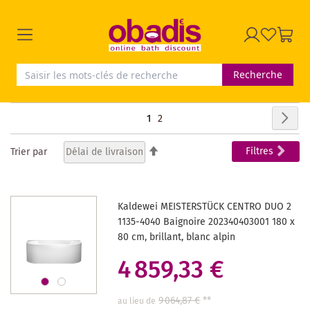
Recherche
Page
Pag
Sui
Vous
Page
1
2
lisez
Par
Filtres
Trier par
ordre
actuellement
décroissant
la
Kaldewei MEISTERSTÜCK CENTRO DUO 2
page
1135-4040 Baignoire 202340403001 180 x
80 cm, brillant, blanc alpin
4 859,33 €
9 064,87 €
**
au lieu de