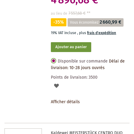
4 896,68 €
7 557,68 €
**
au lieu de
-35%
2 660,99 €
Vous économisez
19% VAT incluse
,
plus
frais d'expédition
Ajouter au panier
Disponible sur commande
Délai de
livraison: 10-28 jours ouvrés
Points de livraison:
3500
AJOUTER
À
Afficher détails
LA
LISTE
DES
Kaldewei MEISTERSTÜCK CENTRO DUO