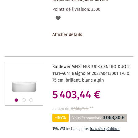
Points de livraison:
3500
AJOUTER
À
Afficher détails
LA
LISTE
DES
Kaldewei MEISTERSTÜCK CENTRO DUO 2
SOUHAITS
1131-4041 Baignoire 202240413001 170 x
75 cm, brillant, blanc alpin
5 403,44 €
8 466,74 €
**
au lieu de
-36%
3 063,30 €
Vous économisez
19% VAT incluse
,
plus
frais d'expédition