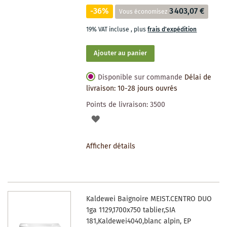
-36%
3 403,07 €
Vous économisez
19% VAT incluse
,
plus
frais d'expédition
Ajouter au panier
Disponible sur commande
Délai de
livraison: 10-28 jours ouvrés
Points de livraison:
3500
AJOUTER
À
Afficher détails
LA
LISTE
DES
Kaldewei Baignoire MEIST.CENTRO DUO
SOUHAITS
1ga 1129,1700x750 tablier,SIA
181,Kaldewei4040,blanc alpin, EP