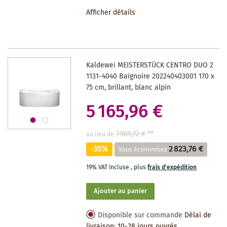
À
Afficher détails
LA
LISTE
DES
Kaldewei MEISTERSTÜCK CENTRO DUO 2
SOUHAITS
1131-4040 Baignoire 202240403001 170 x
75 cm, brillant, blanc alpin
5 165,96 €
7 989,72 €
**
au lieu de
-35%
2 823,76 €
Vous économisez
19% VAT incluse
,
plus
frais d'expédition
Ajouter au panier
Disponible sur commande
Délai de
livraison: 10-28 jours ouvrés