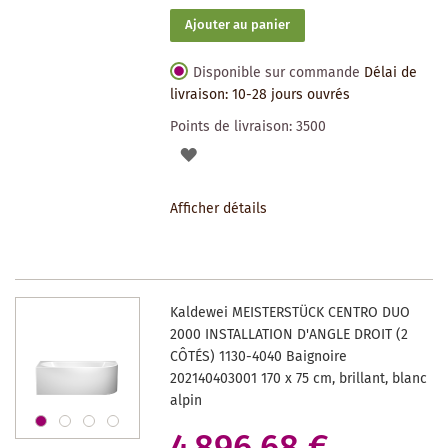
Ajouter au panier
Disponible sur commande
Délai de
livraison: 10-28 jours ouvrés
Points de livraison:
3500
AJOUTER
À
Afficher détails
LA
LISTE
DES
Kaldewei MEISTERSTÜCK CENTRO DUO
SOUHAITS
2000 INSTALLATION D'ANGLE DROIT (2
CÔTÉS) 1130-4040 Baignoire
202140403001 170 x 75 cm, brillant, blanc
alpin