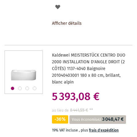
AJOUTER
À
Afficher détails
LA
LISTE
DES
Kaldewei MEISTERSTÜCK CENTRO DUO
SOUHAITS
2000 INSTALLATION D'ANGLE DROIT (2
CÔTÉS) 1137-4040 Baignoire
201040403001 180 x 80 cm, brillant,
blanc alpin
5 393,08 €
8 441,55 €
**
au lieu de
-36%
3 048,47 €
Vous économisez
19% VAT incluse
,
plus
frais d'expédition