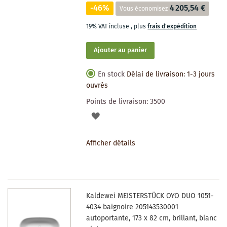
-46%
4 205,54 €
Vous économisez
19% VAT incluse
,
plus
frais d'expédition
Ajouter au panier
En stock
Délai de livraison: 1-3 jours
ouvrés
Points de livraison:
3500
AJOUTER
À
Afficher détails
LA
LISTE
DES
Kaldewei MEISTERSTÜCK OYO DUO 1051-
SOUHAITS
4034 baignoire 205143530001
autoportante, 173 x 82 cm, brillant, blanc