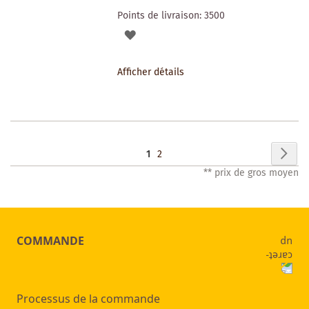
Points de livraison:
3500
AJOUTER
À
Afficher détails
LA
LISTE
DES
Page
Pag
Sui
Vous
Page
1
2
SOUHAITS
** prix de gros moyen
lisez
actuellement
la
COMMANDE
page
Processus de la commande