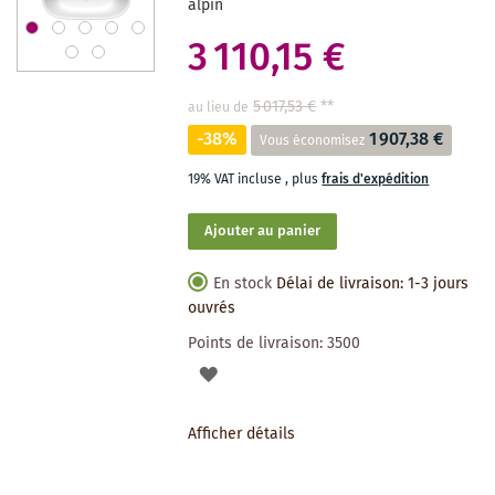
alpin
3 110,15 €
5 017,53 €
**
au lieu de
-38%
1 907,38 €
Vous économisez
19% VAT incluse
,
plus
frais d'expédition
Ajouter au panier
En stock
Délai de livraison: 1-3 jours
ouvrés
Points de livraison:
3500
AJOUTER
À
Afficher détails
LA
LISTE