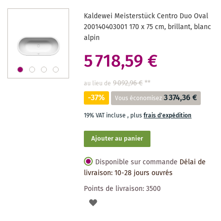
DES
Kaldewei Meisterstück Centro Duo Oval
SOUHAITS
200140403001 170 x 75 cm, brillant, blanc
alpin
5 718,59 €
9 092,96 €
**
au lieu de
-37%
3 374,36 €
Vous économisez
19% VAT incluse
,
plus
frais d'expédition
Ajouter au panier
Disponible sur commande
Délai de
livraison: 10-28 jours ouvrés
Points de livraison:
3500
AJOUTER
À