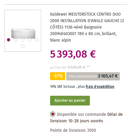
DES
Kaldewei MEISTERSTÜCK CENTRO DUO
SOUHAITS
2000 INSTALLATION D'ANGLE GAUCHE (2
CÔTÉS) 1136-4040 Baignoire
200940403001 180 x 80 cm, brillant,
blanc alpin
5 393,08 €
8 558,55 €
**
au lieu de
-37%
3 165,47 €
Vous économisez
19% VAT incluse
,
plus
frais d'expédition
Ajouter au panier
Disponible sur commande
Délai de
livraison: 10-28 jours ouvrés
Points de livraison:
3500