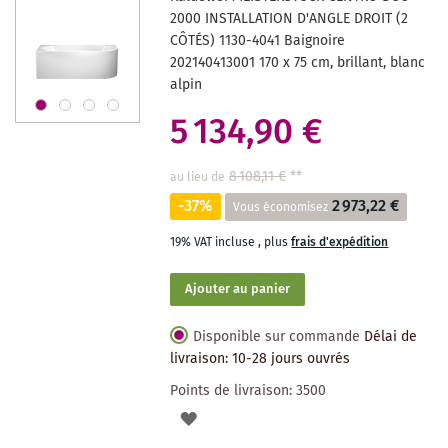
SOUHAITS
2000 INSTALLATION D'ANGLE DROIT (2
CÔTÉS) 1130-4041 Baignoire
202140413001 170 x 75 cm, brillant, blanc
alpin
5 134,90 €
8 108,11 €
**
au lieu de
-37%
2 973,22 €
Vous économisez
19% VAT incluse
,
plus
frais d'expédition
Ajouter au panier
Disponible sur commande
Délai de
livraison: 10-28 jours ouvrés
Points de livraison:
3500
AJOUTER