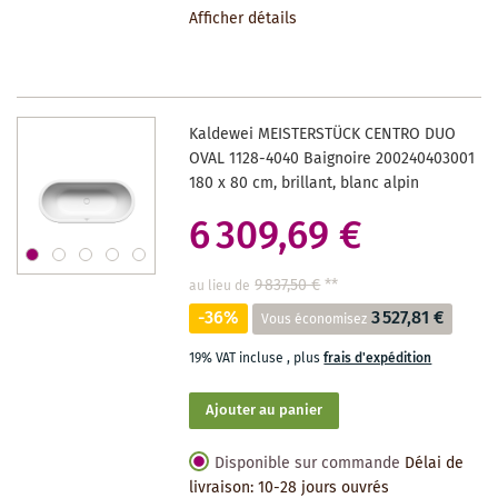
Afficher détails
LA
LISTE
DES
Kaldewei MEISTERSTÜCK CENTRO DUO
SOUHAITS
OVAL 1128-4040 Baignoire 200240403001
180 x 80 cm, brillant, blanc alpin
6 309,69 €
9 837,50 €
**
au lieu de
-36%
3 527,81 €
Vous économisez
19% VAT incluse
,
plus
frais d'expédition
Ajouter au panier
Disponible sur commande
Délai de
livraison: 10-28 jours ouvrés