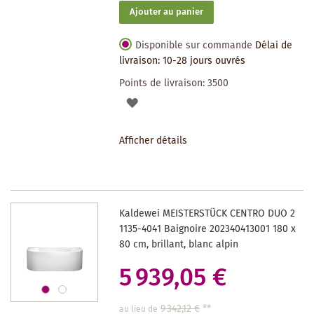
Ajouter au panier
Disponible sur commande
Délai de
livraison: 10-28 jours ouvrés
Points de livraison:
3500
AJOUTER
À
Afficher détails
LA
LISTE
DES
Kaldewei MEISTERSTÜCK CENTRO DUO 2
SOUHAITS
1135-4041 Baignoire 202340413001 180 x
80 cm, brillant, blanc alpin
5 939,05 €
9 342,12 €
**
au lieu de