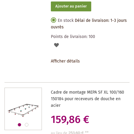
Ajouter au panier
En stock
Délai de livraison: 1-3 jours
ouvrés
Points de livraison:
100
AJOUTER
À
Afficher détails
LA
LISTE
DES
Cadre de montage MEPA SF XL 100/160
SOUHAITS
150184 pour receveurs de douche en
acier
159,86 €
253,60 €
**
au lieu de