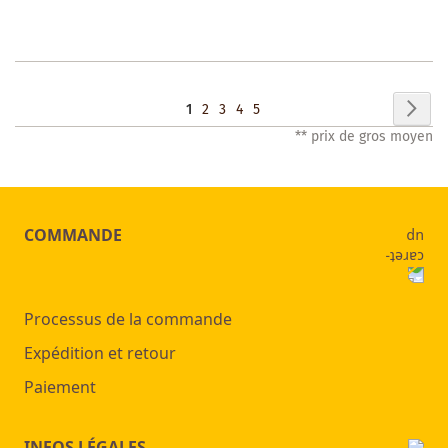
LA
LISTE
DES
Page
Pag
Sui
Vous
Page
Page
Page
Page
1
2
3
4
5
SOUHAITS
** prix de gros moyen
lisez
actuellement
la
COMMANDE
page
Processus de la commande
Expédition et retour
Paiement
INFOS LÉGALES