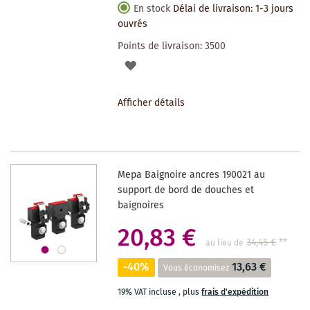
En stock
Délai de livraison: 1-3 jours
ouvrés
Points de livraison:
3500
AJOUTER
À
Afficher détails
LA
LISTE
DES
Mepa Baignoire ancres 190021 au
SOUHAITS
support de bord de douches et
baignoires
20,83 €
34,45 €
**
au lieu de
-40%
13,63 €
Vous économisez
19% VAT incluse
,
plus
frais d'expédition