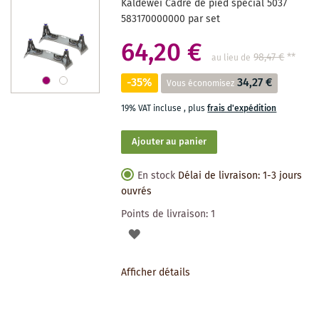
Kaldewei Cadre de pied spécial 5037
SOUHAITS
583170000000 par set
64,20 €
98,47 €
**
au lieu de
-35%
34,27 €
Vous économisez
19% VAT incluse
,
plus
frais d'expédition
Ajouter au panier
En stock
Délai de livraison: 1-3 jours
ouvrés
Points de livraison:
1
AJOUTER
À
Afficher détails
LA
LISTE