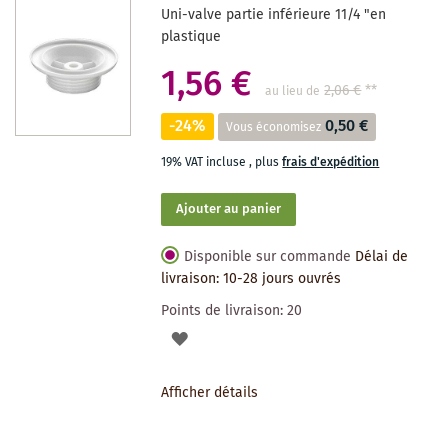
Uni-valve partie inférieure 11/4 "en
plastique
1,56 €
2,06 €
**
au lieu de
-24%
0,50 €
Vous économisez
19% VAT incluse
,
plus
frais d'expédition
Ajouter au panier
Disponible sur commande
Délai de
livraison: 10-28 jours ouvrés
Points de livraison:
20
AJOUTER
À
Afficher détails
LA
LISTE