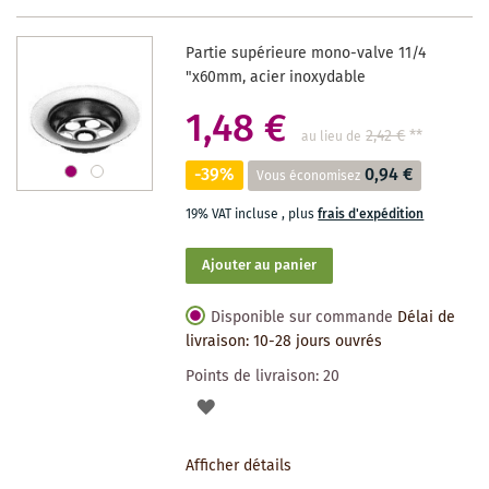
DES
Partie supérieure mono-valve 11/4
SOUHAITS
"x60mm, acier inoxydable
1,48 €
2,42 €
**
au lieu de
-39%
0,94 €
Vous économisez
19% VAT incluse
,
plus
frais d'expédition
Ajouter au panier
Disponible sur commande
Délai de
livraison: 10-28 jours ouvrés
Points de livraison:
20
AJOUTER
À
Afficher détails
LA