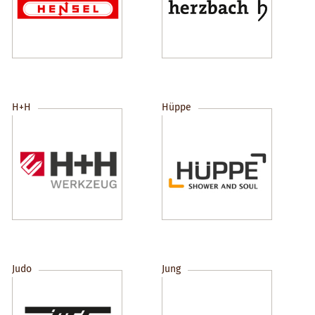
H+H
Hüppe
Judo
Jung