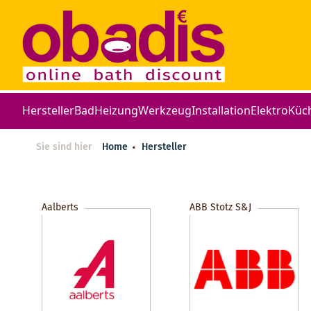
Hersteller
Bad
Heizung
Werkzeug
Installation
Elektro
Küc
Sie sind hier
Home
Hersteller
Aalberts
ABB Stotz S&J