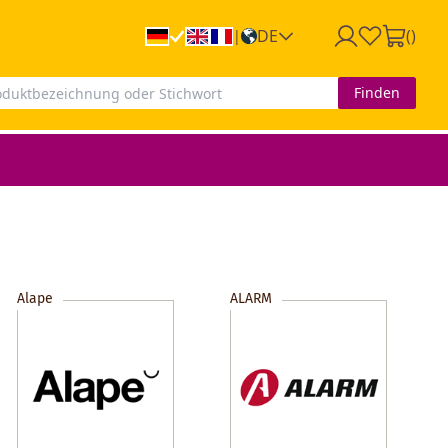
DE
(
)
|
Finden
Alape
ALARM